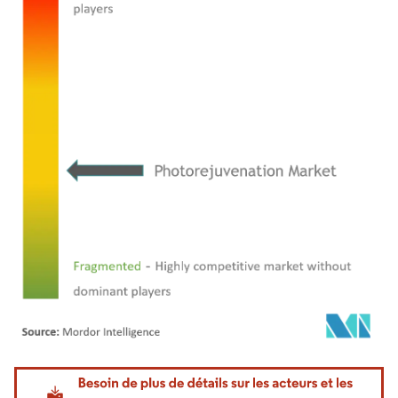
Image © Mordor Intelligence. La réutilisation nécessite une attribution sous CC BY 4.