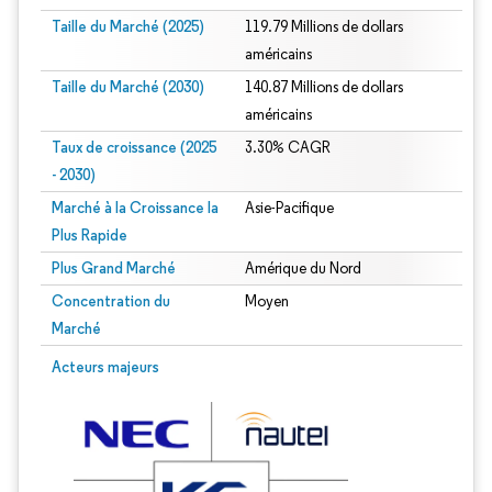
Taille du Marché (2025)
119.79 Millions de dollars
américains
Taille du Marché (2030)
140.87 Millions de dollars
américains
Taux de croissance (2025
3.30% CAGR
- 2030)
Marché à la Croissance la
Asie-Pacifique
Plus Rapide
Plus Grand Marché
Amérique du Nord
Concentration du
Moyen
Marché
Image © Mordor Intelligence. La réutilisation nécessite une attribution sous CC 
Acteurs majeurs