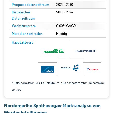
Prognosedatenzeitraum
2025 - 2030
Historischer
2019 - 2023
Datenzeitraum
Wachstumsrate
0.00% CAGR
Marktkonzentration
Niedrig
Bild © Mordor Intelligence. Wiederverwendung erfordert Namensnennung gem
Hauptakteure
*Haftungsausschluss: Hauptakteure in keiner bestimmten Reihenfolge
sortiert
Nordamerika Synthesegas-Marktanalyse von
Mordor Intelligence