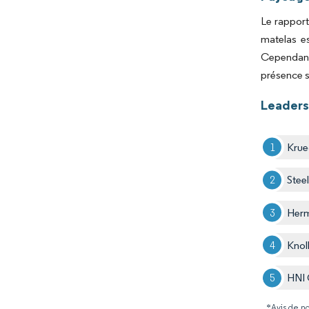
Le rapport
matelas es
Cependant
présence s
Leaders
Krue
Stee
Herm
Knoll
HNI 
*Avis de no