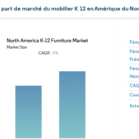
t part de marché du mobilier K 12 en Amérique du No
Péri
Péri
Prév
Péri
Hist
CAG
Conc
Acte