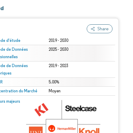
rd
Share
ode d'étude
2019 - 2030
ode de Données
2025 - 2030
isionnelles
ode de Données
2019 - 2023
oriques
R
5.00%
entration du Marché
Moyen
urs majeurs