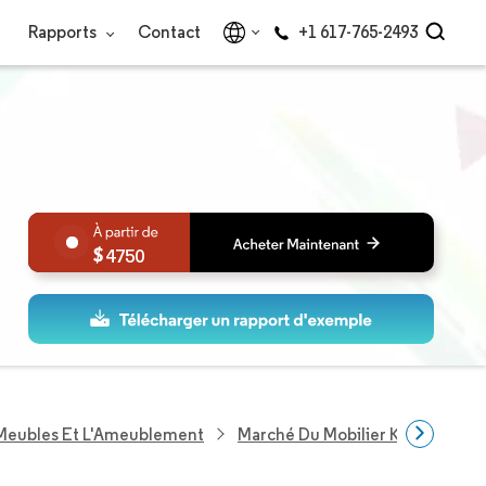
Rapports
Contact
+1 617-765-2493
4750
 Meubles Et L'Ameublement
Marché Du Mobilier K 12 En Amé