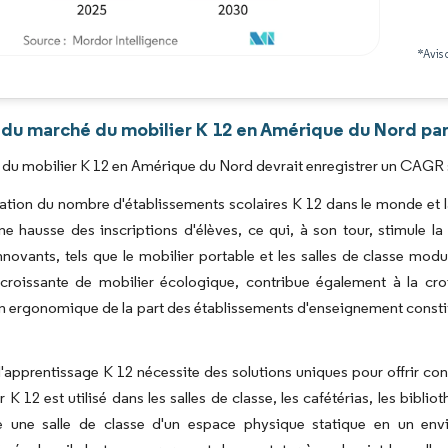
*Avis 
Image © Mordor Intelligence. La réutilisation nécessite une attribution sous CC BY 4.0
 du marché du mobilier K 12 en Amérique du Nord par
du mobilier K 12 en Amérique du Nord devrait enregistrer un CAGR su
tion du nombre d'établissements scolaires K 12 dans le monde et la 
une hausse des inscriptions d'élèves, ce qui, à son tour, stimul
nnovants, tels que le mobilier portable et les salles de classe mo
roissante de mobilier écologique, contribue également à la cr
 ergonomique de la part des établissements d'enseignement constitue
'apprentissage K 12 nécessite des solutions uniques pour offrir con
r K 12 est utilisé dans les salles de classe, les cafétérias, les bibli
e une salle de classe d'un espace physique statique en un en