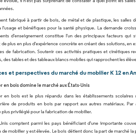
e évolue, il n'est pas surprenant de constater à quel point les sal
années.
nt fabriqué à partir de bois, de métal et de plastique, les salles
 à l'usage et bénéfiques pour la santé physique. La demande croi
ents d'enseignement constitue l'un des principaux facteurs qui s
 de plus en plus d'expérience concrète en créant des solutions, en 
s de fabrication. Soutenir ces activités pratiques et cinétiques re
, des tables et des tableaux blancs mobiles qui rapprochent les élève
es et perspectives du marché du mobilier K 12 en A
er en bois domine le marché aux États-Unis
er en bois est le plus répandu dans les établissements scolaire
ière de produits en bois par rapport aux autres matériaux. Par a
 plus privilégié pour la fabrication de mobilier.
Unis comptent parmi les pays bénéficiant d'une importante couvertu
n de mobilier y est élevée. Le bois détient donc la part de marché la