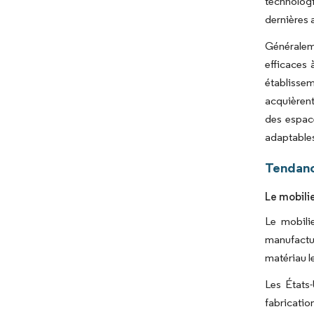
technologi
dernières 
Généraleme
efficaces
établissem
acquièrent
des espace
adaptables
Tendanc
Le mobili
Le mobili
manufactur
matériau le
Les États-
fabricatio