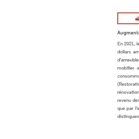
Image © Mord
Augmentat
En 2021, l
dollars am
d'ameuble
mobilier 
consommate
(Restorati
rénovatio
revenu des
que par l'
distinguent