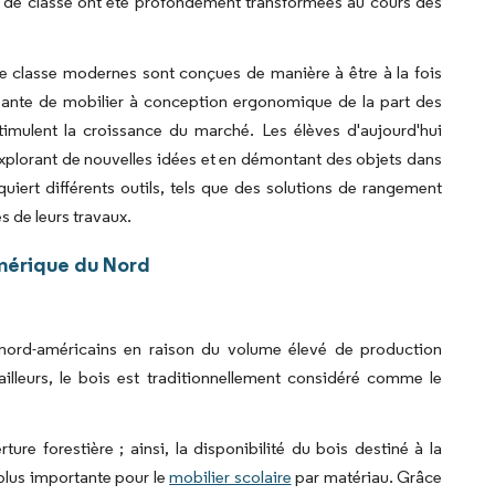
les de classe ont été profondément transformées au cours des
 de classe modernes sont conçues de manière à être à la fois
ssante de mobilier à conception ergonomique de la part des
timulent la croissance du marché. Les élèves d'aujourd'hui
explorant de nouvelles idées et en démontant des objets dans
quiert différents outils, tels que des solutions de rangement
s de leurs travaux.
mérique du Nord
s nord-américains en raison du volume élevé de production
illeurs, le bois est traditionnellement considéré comme le
re forestière ; ainsi, la disponibilité du bois destiné à la
 plus importante pour le
mobilier scolaire
par matériau. Grâce