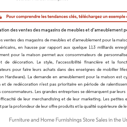
or Intelligence. La réutilisation nécessite une attribution sous CC BY 4.0.
ion des ventes des magasins de meubles et d'ameublement pou
es ventes des magasins de meubles et d'ameublement pour la maison 
éricains, en hausse par rapport aux quelque 113 milliards enregi
ment pour la maison permet aux consommateurs de personnaliser v
et de décoration. Le style, l'accessibilité financière et la fon
urs pour faire leurs achats dans des enseignes de mobilier lifest
on Hardware). La demande en ameublement pour la maison est cycli
n et de redécoration n'est pas prioritaire en période de ralenti
 consommateurs. Les grandes entreprises se démarquent par leurs a
efficacité de leur merchandising et de leur marketing. Les petite
 par la profondeur de leur offre produits et la qualité supérieure de le