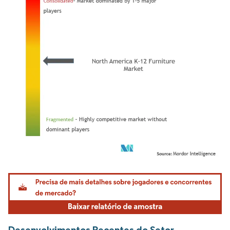
Imagem © Mordor Intelligence. O reuso requer atribuição conforme CC BY 4.0.
Desenvolvimentos Recentes do Setor