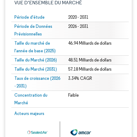
VUE D’ENSEMBLE DU MARCHÉ
Période d'étude
2020 - 2031
Période de Données
2026 - 2031
Prévisionnelles
Taille du marché de
46.94 Milliards de dollars
l'année de base (2025)
Taille du Marché (2026)
48.51 Milliards de dollars
Taille du Marché (2031)
57.18 Milliards de dollars
Taux de croissance (2026
3.34% CAGR
- 2031)
Concentration du
Faible
Marché
Image © Mordor Intelligence. La réutilisation nécessite une attribution sous CC 
Acteurs majeurs