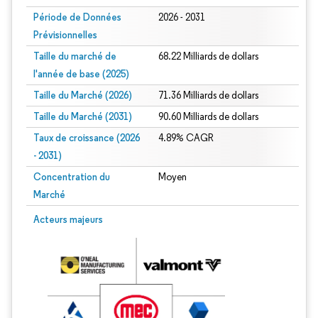
Période de Données
2026 - 2031
Prévisionnelles
Taille du marché de
68.22 Milliards de dollars
l'année de base (2025)
Taille du Marché (2026)
71.36 Milliards de dollars
Taille du Marché (2031)
90.60 Milliards de dollars
Taux de croissance (2026
4.89% CAGR
- 2031)
Concentration du
Moyen
Marché
Image © Mordor Intelligence. La réutilisation nécessite une attribution sous CC 
Acteurs majeurs