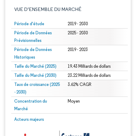
VUE D’ENSEMBLE DU MARCHÉ
Période d'étude
2019 - 2030
Période de Données
2025 - 2030
Prévisionnelles
Période de Données
2019 - 2023
Historiques
Taille du Marché (2025)
19.43 Milliards de dollars
Taille du Marché (2030)
23.22 Milliards de dollars
Taux de croissance (2025
3.62% CAGR
- 2030)
Concentration du
Moyen
Marché
Image © Mordor Intelligence. La réutilisation nécessite une attribution sous CC 
Acteurs majeurs