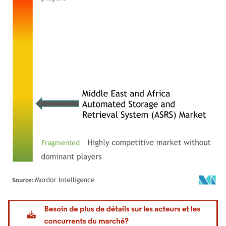
Image © Mordor Intelligence. La réutilisation nécessite une attribution sous CC BY 4.