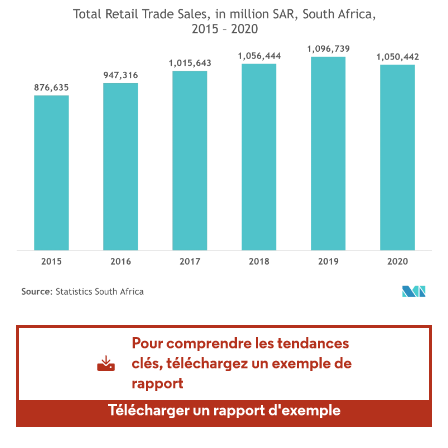
Image © Mordor Intelligence. La réutilisation nécessite une attribution sous CC BY 4.