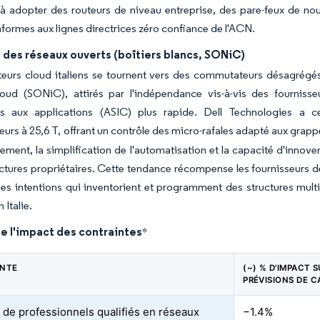
à adopter des routeurs de niveau entreprise, des pare-feux de nou
formes aux lignes directrices zéro confiance de l'ACN.
 des réseaux ouverts (boîtiers blancs, SONiC)
eurs cloud italiens se tournent vers des commutateurs désagrégés 
loud (SONiC), attirés par l'indépendance vis-à-vis des fourniss
es aux applications (ASIC) plus rapide. Dell Technologies a ce
rs à 25,6 T, offrant un contrôle des micro-rafales adapté aux grappe
sement, la simplification de l'automatisation et la capacité d'inn
ectures propriétaires. Cette tendance récompense les fournisseurs d
les intentions qui inventorient et programment des structures mult
 Italie.
e l'impact des contraintes
*
INTE
(~) % D'IMPACT S
PRÉVISIONS DE C
 de professionnels qualifiés en réseaux
−1.4%