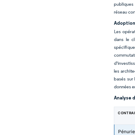
publiques 
réseau con
Adoption
Les opérat
dans le c
spécifiqu
commutateu
d'investis
les archit
basés sur 
données en
Analyse d
CONTRA
Pénurie