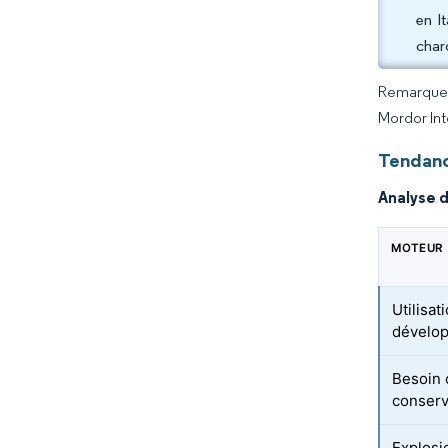
en I
charg
Remarque :
Mordor Int
Tendanc
Analyse 
MOTEUR
Utilisat
dévelop
Besoin 
conserv
Explosio