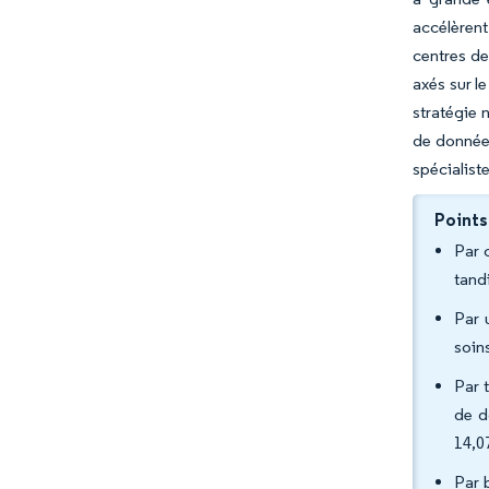
accélèrent
centres de
axés sur l
stratégie 
de données
spécialist
Points
Par 
tand
Par 
soin
Par 
de d
14,0
Par 