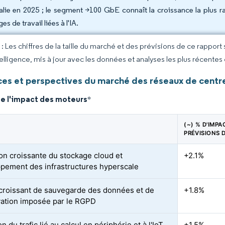
talie en 2025 ; le segment >100 GbE connaît la croissance la plus
es de travail liées à l'IA.
 Les chiffres de la taille du marché et des prévisions de ce rapport
elligence, mis à jour avec les données et analyses les plus récentes
es et perspectives du marché des réseaux de centre
de l'impact des moteurs
*
(~) % D'IMPA
PRÉVISIONS 
ion croissante du stockage cloud et
+2.1%
pement des infrastructures hyperscale
croissant de sauvegarde des données et de
+1.8%
ation imposée par le RGPD
n du trafic lié au calcul en périphérie et à l'IoT
+1.5%