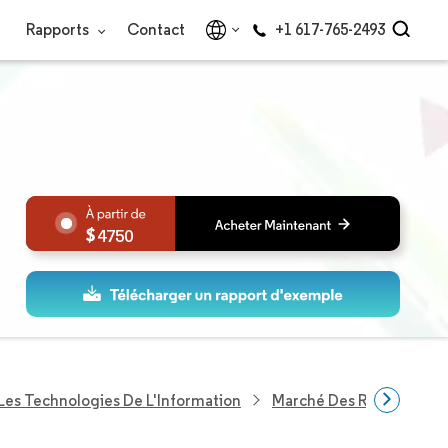
Rapports
Contact
+1 617-765-2493
4750
Les Technologies De L'Information
Marché Des Réseaux De C