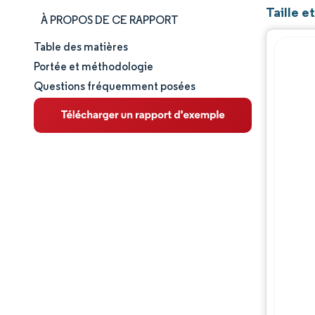
Taille e
À PROPOS DE CE RAPPORT
Table des matières
Taille et part de marché
Portée et méthodologie
Questions fréquemment posées
Analyse du marché
Tendances et perspectives
Analyse des segments
Analyse géographique
Paysage concurrentiel
Acteurs majeurs
Évolutions de l'industrie