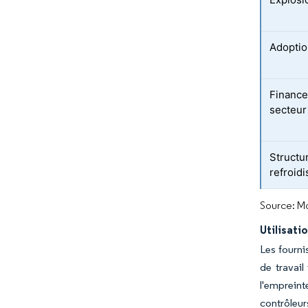
Adoptio
Finance
secteur
Structu
refroid
Source: Mo
Utilisat
Les fourni
de travail
l'empreint
contrôleur