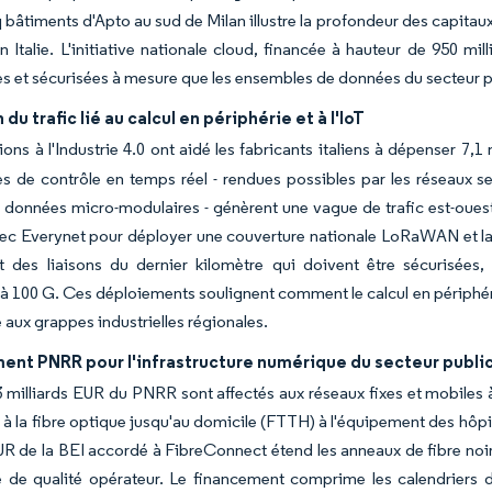
 bâtiments d'Apto au sud de Milan illustre la profondeur des capitau
 Italie. L'initiative nationale cloud, financée à hauteur de 950 m
s et sécurisées à mesure que les ensembles de données du secteur pub
du trafic lié au calcul en périphérie et à l'IoT
tions à l'Industrie 4.0 ont aidé les fabricants italiens à dépenser 
s de contrôle en temps réel - rendues possibles par les réseaux se
 données micro-modulaires - génèrent une vague de trafic est-ouest 
ec Everynet pour déployer une couverture nationale LoRaWAN et la 
nt des liaisons du dernier kilomètre qui doivent être sécurisées
 100 G. Ces déploiements soulignent comment le calcul en périphér
é aux grappes industrielles régionales.
ent PNRR pour l'infrastructure numérique du secteur publi
3 milliards EUR du PNRR sont affectés aux réseaux fixes et mobiles 
 à la fibre optique jusqu'au domicile (FTTH) à l'équipement des hôp
UR de la BEI accordé à FibreConnect étend les anneaux de fibre noir
 de qualité opérateur. Le financement comprime les calendriers d