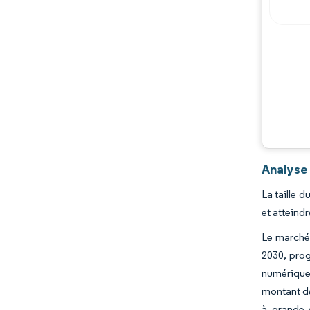
Analyse
La taille 
et atteind
Le marché 
2030, prog
numérique 
montant de
à grande 