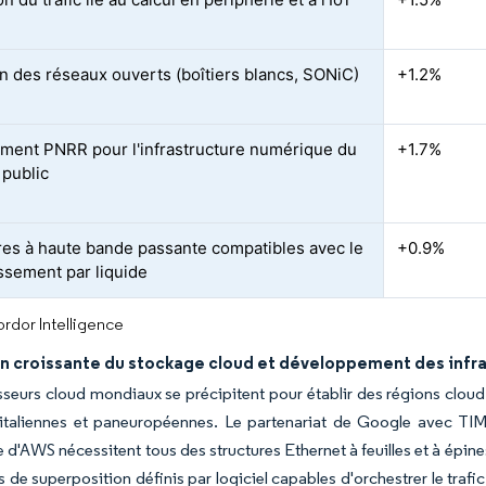
n des réseaux ouverts (boîtiers blancs, SONiC)
+1.2%
ment PNRR pour l'infrastructure numérique du
+1.7%
 public
res à haute bande passante compatibles avec le
+0.9%
issement par liquide
rdor Intelligence
ion croissante du stockage cloud et développement des infr
sseurs cloud mondiaux se précipitent pour établir des régions cloud
 italiennes et paneuropéennes. Le partenariat de Google avec TIM
e d'AWS nécessitent tous des structures Ethernet à feuilles et à ép
s de superposition définis par logiciel capables d'orchestrer le trafi