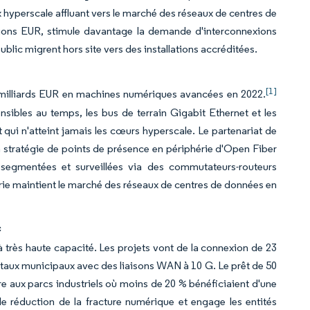
x hyperscale affluant vers le marché des réseaux de centres de
illions EUR, stimule davantage la demande d'interconnexions
lic migrent hors site vers des installations accréditées.
[1]
7,1 milliards EUR en machines numériques avancées en 2022.
nsibles au temps, les bus de terrain Gigabit Ethernet et les
qui n'atteint jamais les cœurs hyperscale. Le partenariat de
stratégie de points de présence en périphérie d'Open Fiber
, segmentées et surveillées via des commutateurs-routeurs
ie maintient le marché des réseaux de centres de données en
c
à très haute capacité. Les projets vont de la connexion de 23
itaux municipaux avec des liaisons WAN à 10 G. Le prêt de 50
e aux parcs industriels où moins de 20 % bénéficiaient d'une
e réduction de la fracture numérique et engage les entités