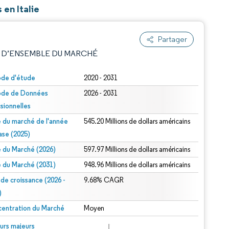
en Italie
Partager
 D’ENSEMBLE DU MARCHÉ
ode d'étude
2020 - 2031
ode de Données
2026 - 2031
isionnelles
le du marché de l'année
545.20 Millions de dollars américains
ase (2025)
le du Marché (2026)
597.97 Millions de dollars américains
e attribution sous CC BY 4.0.
le du Marché (2031)
948.96 Millions de dollars américains
 de croissance (2026 -
9.68% CAGR
)
entration du Marché
Moyen
© Mordor Intelligence. La réutilisation nécessite une attribution sous CC BY 4.0.
urs majeurs