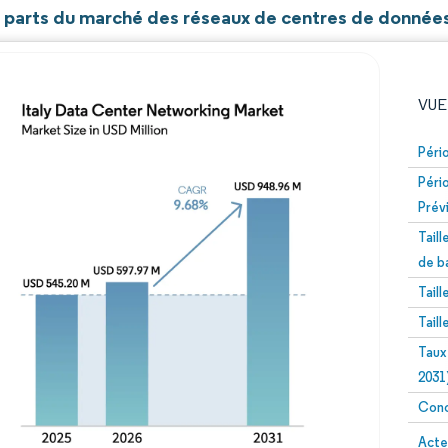
t parts du marché des réseaux de centres de données 
VUE
Péri
Péri
Prév
Tail
de b
Tail
Image © Mordor Intelligence. La réutilisation nécessite un
Tail
Taux
2031
Conc
Image 
Acte