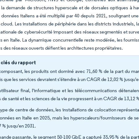
 la demande de structures hyperscale et de dorsales optiques à ha
 données italiens a été multiplié par 40 depuis 2021, soulignant une é
e cloud. Les installations de périphérie dans les districts industriels
nationale de cybersécurité imposant des réseaux segmentés et surve
 en Italie. La dynamique concurrentielle reste modérée, les fournis
es des réseaux ouverts défient les architectures propriétaires.
 clés du rapport
composant, les produits ont dominé avec 71,60 % de la part du mar
is que les services devraient s'étendre à un CAGR de 12,02 % jusqu'e
utilisateur final, l'informatique et les télécommunications détenai
s de santé et les sciences de la vie progressent à un CAGR de 13,12 
type de centre de données, les installations de colocation représenta
onnées en Italie en 2025, mais les hyperscaleurs/fournisseurs de se
7 % jusqu'en 2031.
bande passante, le segment 50-100 GbE a capturé 35,95 % de la part