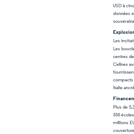
USD à cinq
données en
souveraine
Explosion 
Les incita
Les boucle
centres de
Cellnex av
fournisse
compacts à
Italie ancr
Financem
Plus de 5,
300 écoles
millions E
couverture