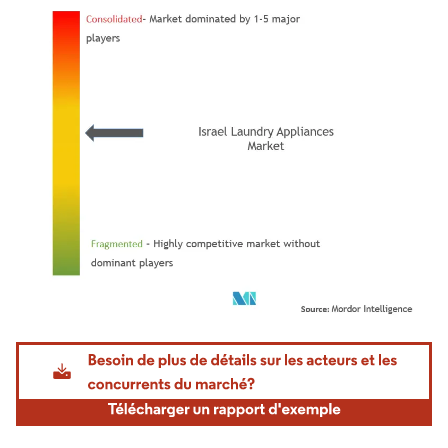
Image © Mordor Intelligence. La réutilisation nécessite une attribution sous CC BY 4.