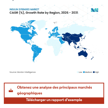
Image © Mordor Intelligence. La réutilisation nécessite une attribution sous CC BY 4.