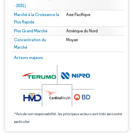
- 2031)
Marché à la Croissance la
Asie-Pacifique
Plus Rapide
Plus Grand Marché
Amérique du Nord
Concentration du
Moyen
Marché
Image © Mordor Intelligence. La réutilisation nécessite une attribution sous CC 
Acteurs majeurs
*Avis de non-responsabilité : les principaux acteurs sont triés sans ordre
particulier