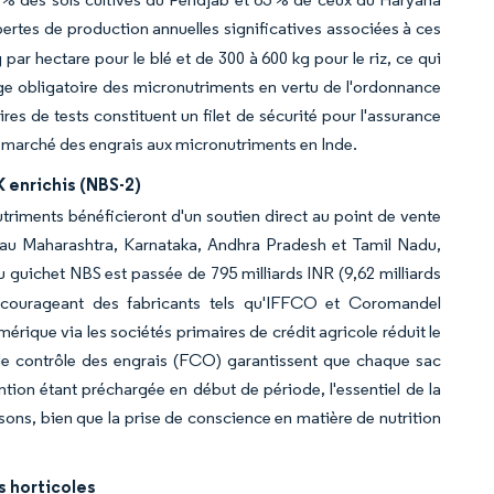
ertes de production annuelles significatives associées à ces
par hectare pour le blé et de 300 à 600 kg pour le riz, ce qui
uetage obligatoire des micronutriments en vertu de l'ordonnance
es de tests constituent un filet de sécurité pour l'assurance
le marché des engrais aux micronutriments en Inde.
 enrichis (NBS-2)
iments bénéficieront d'un soutien direct au point de vente
n au Maharashtra, Karnataka, Andhra Pradesh et Tamil Nadu,
u guichet NBS est passée de 795 milliards INR (9,62 milliards
encourageant des fabricants tels qu'IFFCO et Coromandel
érique via les sociétés primaires de crédit agricole réduit le
 de contrôle des engrais (FCO) garantissent que chaque sac
tion étant préchargée en début de période, l'essentiel de la
ns, bien que la prise de conscience en matière de nutrition
s horticoles