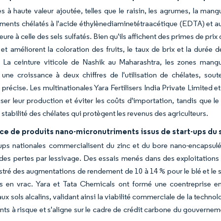
es à haute valeur ajoutée, telles que le raisin, les agrumes, la ma
ments chélatés à l'acide éthylènediaminetétraacétique (EDTA) et aux
eure à celle des sels sulfatés. Bien qu'ils affichent des primes de pri
et améliorent la coloration des fruits, le taux de brix et la durée
t. La ceinture viticole de Nashik au Maharashtra, les zones man
 une croissance à deux chiffres de l'utilisation de chélates, sou
n précise. Les multinationales Yara Fertilisers India Private Limited 
iser leur production et éviter les coûts d'importation, tandis que 
stabilité des chélates qui protègent les revenus des agriculteurs.
e de produits nano-micronutriments issus de start-ups du 
ups nationales commercialisent du zinc et du bore nano-encapsulés
des pertes par lessivage. Des essais menés dans des exploitations
stré des augmentations de rendement de 10 à 14 % pour le blé et le so
s en vrac. Yara et Tata Chemicals ont formé une coentreprise 
x sols alcalins, validant ainsi la viabilité commerciale de la technol
ts à risque et s'aligne sur le cadre de crédit carbone du gouverneme