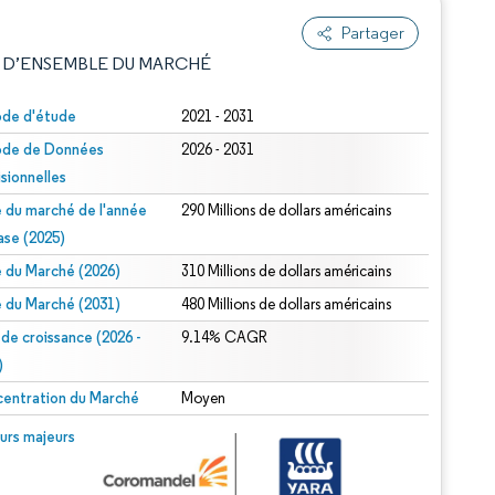
Partager
 D’ENSEMBLE DU MARCHÉ
ode d'étude
2021 - 2031
ode de Données
2026 - 2031
isionnelles
le du marché de l'année
290 Millions de dollars américains
ase (2025)
le du Marché (2026)
310 Millions de dollars américains
e attribution sous CC BY 4.0.
le du Marché (2031)
480 Millions de dollars américains
 de croissance (2026 -
9.14% CAGR
)
entration du Marché
Moyen
© Mordor Intelligence. La réutilisation nécessite une attribution sous CC BY 4.0.
urs majeurs