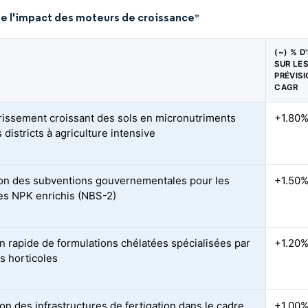
de l'impact des moteurs de croissance
*
(~) % D
SUR LE
PRÉVIS
CAGR
issement croissant des sols en micronutriments
+1.80
 districts à agriculture intensive
on des subventions gouvernementales pour les
+1.50
s NPK enrichis (NBS-2)
n rapide de formulations chélatées spécialisées par
+1.20
es horticoles
on des infrastructures de fertigation dans le cadre
+1.00