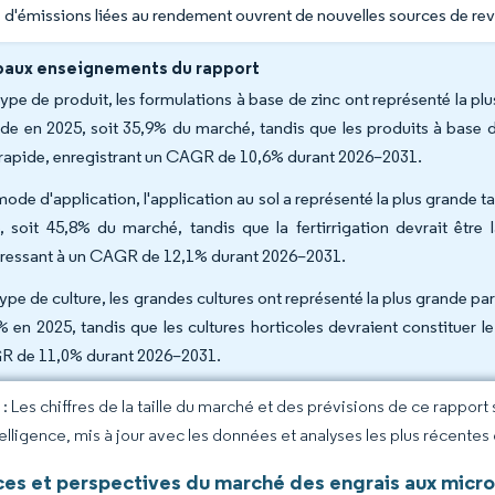
 d'émissions liées au rendement ouvrent de nouvelles sources de reve
paux enseignements du rapport
type de produit, les formulations à base de zinc ont représenté la 
nde en 2025, soit 35,9% du marché, tandis que les produits à base d
 rapide, enregistrant un CAGR de 10,6% durant 2026–2031.
mode d'application, l'application au sol a représenté la plus grande 
, soit 45,8% du marché, tandis que la fertirrigation devrait être 
ressant à un CAGR de 12,1% durant 2026–2031.
type de culture, les grandes cultures ont représenté la plus grande p
% en 2025, tandis que les cultures horticoles devraient constituer l
 de 11,0% durant 2026–2031.
 Les chiffres de la taille du marché et des prévisions de ce rapport
elligence, mis à jour avec les données et analyses les plus récentes
es et perspectives du marché des engrais aux micro