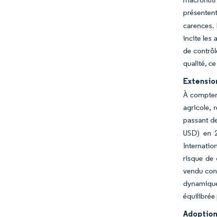
présenten
carences. 
incite les
de contrôl
qualité, c
Extensio
À compter 
agricole, 
passant d
USD) en 2
Internatio
risque de 
vendu cont
dynamique 
équilibrée
Adoption 