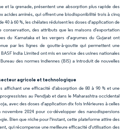
ngue et la grenade, présentent une absorption plus rapide des
 acides aminés, qui offrent une biodisponibilité trois à cinq
x de 40 à 60 %, les chélates réduisent les doses d'application de
 de conservation, des attributs que les maisons d'exportation
gues du Karnataka et les vergers d'agrumes du Gujarat ont
tenue par les lignes de goutte-à-goutte qui permettent une
et BASF India Limited ont mis en service des usines nationales
le Bureau des normes indiennes (BIS) a introduit de nouvelles
secteur agricole et technologique
 affichant une efficacité d'absorption de 80 à 90 % et une
 progressistes au Pendjab et dans le Maharashtra occidental
ja, avec des doses d'application dix fois inférieures à celles
en novembre 2024 pour co-développer des nanodispersions
ogie. Bien que niche pour l'instant, cette plateforme attire des
nt, qui récompense une meilleure efficacité d'utilisation des