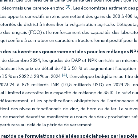
[3]
t désormais une carence en zinc
. Les économistes estiment des p
Les apports correctifs en zinc permettent des gains de 200 à 400 kg 
 autorités de district à intensifier la vulgarisation agricole. L'étiq
e des engrais (FCO) et le renforcement des capacités des laboratoir
e qui confère à ce moteur un caractère structurellement positif pour 
n des subventions gouvernementales pour les mélanges NPK
de décembre 2024, les grades de DAP et NPK enrichis en micronutr
réduisant les prix de détail de 40 à 50 % et augmentant l'adoptio
[4]
e 15 % en 2022 à 28 % en 2024
. L'enveloppe budgétaire au titre d
023-24 à 875 milliards INR (10,5 milliards USD) en 2024-25, 
nal Limited à accroître leur capacité de mélange de 35 %. Le suivi num
détournement, et les spécifications obligatoires de l'ordonnance
ient des niveaux fonctionnels de zinc, de bore ou de fer. La subven
de marché devrait se manifester au cours des deux prochaines saiso
 perdurera au-delà de la période de versement.
rapide de formulations chélatées spécialisées par les pôle