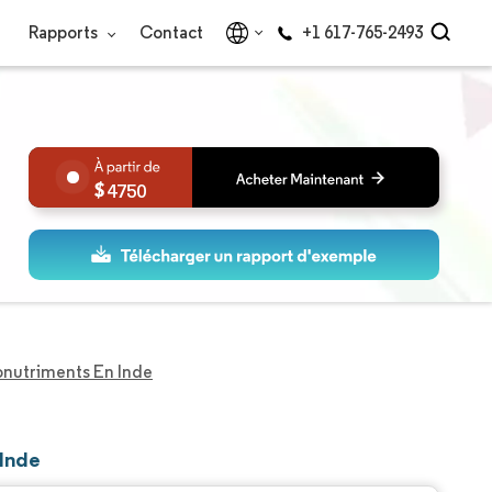
Rapports
Contact
+1 617-765-2493
4750
onutriments En Inde
 Inde