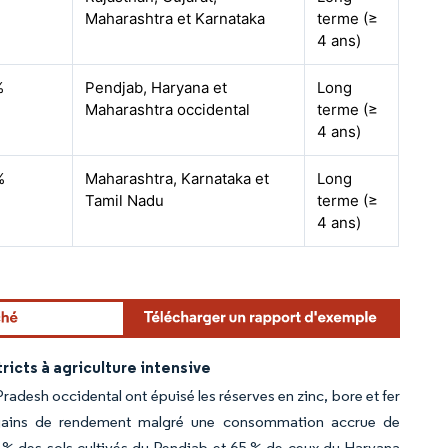
Maharashtra et Karnataka
terme (≥
4 ans)
%
Pendjab, Haryana et
Long
Maharashtra occidental
terme (≥
4 ans)
%
Maharashtra, Karnataka et
Long
Tamil Nadu
terme (≥
4 ans)
icts à agriculture intensive
Pradesh occidental ont épuisé les réserves en zinc, bore et fer
es gains de rendement malgré une consommation accrue de
 % des sols cultivés du Pendjab et 65 % de ceux du Haryana