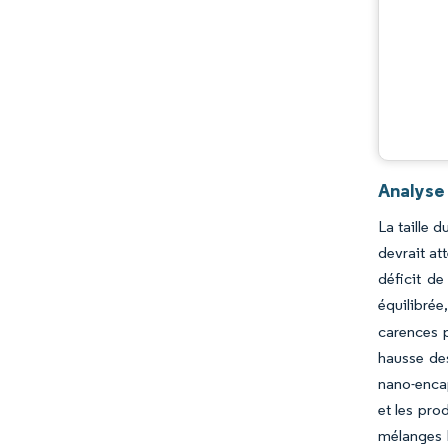
Analyse
La taille 
devrait at
déficit de
équilibrée
carences p
hausse des
nano-encap
et les pro
mélanges N