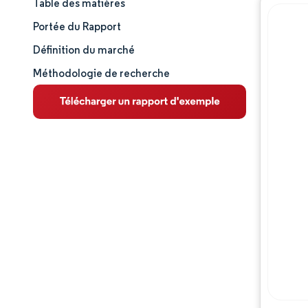
Table des matières
Taille et part de marché
Portée du Rapport
Analyse du marché
Définition du marché
Méthodologie de recherche
Tendances et perspectives
Analyse des segments
Analyse géographique
Paysage concurrentiel
Acteurs majeurs
Évolutions de l'industrie