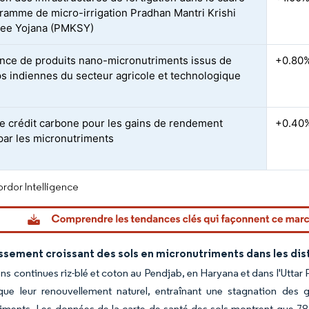
ramme de micro-irrigation Pradhan Mantri Krishi
yee Yojana (PMKSY)
ce de produits nano-micronutriments issus de
+0.80
ps indiennes du secteur agricole et technologique
e crédit carbone pour les gains de rendement
+0.40
 par les micronutriments
rdor Intelligence
sement croissant des sols en micronutriments dans les distr
ons continues riz-blé et coton au Pendjab, en Haryana et dans l'Uttar 
 que leur renouvellement naturel, entraînant une stagnation d
ments. Les données de la carte de santé des sols montrent que 78