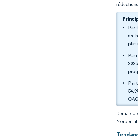
réductions
Princi
Par 
en I
plus
Par 
2025
prog
Par 
54,9
CAGR
Remarque :
Mordor Int
Tendanc