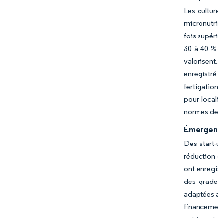
Les cultur
micronutri
fois supéri
30 à 40 % 
valorisen
enregistré
fertigatio
pour local
normes de 
Émergenc
Des start-
réduction 
ont enregi
des grade
adaptées au
financemen