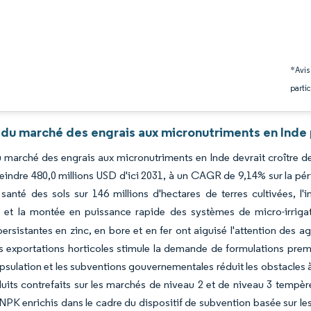
*Avis
partic
 du marché des engrais aux micronutriments en Inde 
du marché des engrais aux micronutriments en Inde devrait croître d
teindre 480,0 millions USD d'ici 2031, à un CAGR de 9,14% sur la pér
 santé des sols sur 146 millions d'hectares de terres cultivées, l'
, et la montée en puissance rapide des systèmes de micro-irrigati
ersistantes en zinc, en bore et en fer ont aiguisé l'attention des a
 exportations horticoles stimule la demande de formulations premi
sulation et les subventions gouvernementales réduit les obstacles à 
duits contrefaits sur les marchés de niveau 2 et de niveau 3 tempèren
PK enrichis dans le cadre du dispositif de subvention basée sur les