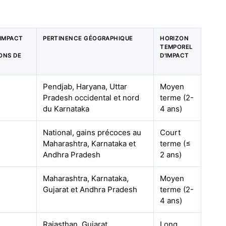
'IMPACT
PERTINENCE GÉOGRAPHIQUE
HORIZON
S
TEMPOREL
IONS DE
D'IMPACT
%
Pendjab, Haryana, Uttar
Moyen
Pradesh occidental et nord
terme (2-
du Karnataka
4 ans)
%
National, gains précoces au
Court
Maharashtra, Karnataka et
terme (≤
Andhra Pradesh
2 ans)
%
Maharashtra, Karnataka,
Moyen
Gujarat et Andhra Pradesh
terme (2-
4 ans)
%
Rajasthan, Gujarat,
Long