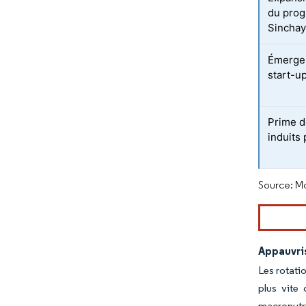
du prog
Sincha
Émergen
start-u
Prime d
induits
Source: Mo
Appauvris
Les rotati
plus vite
macronutri