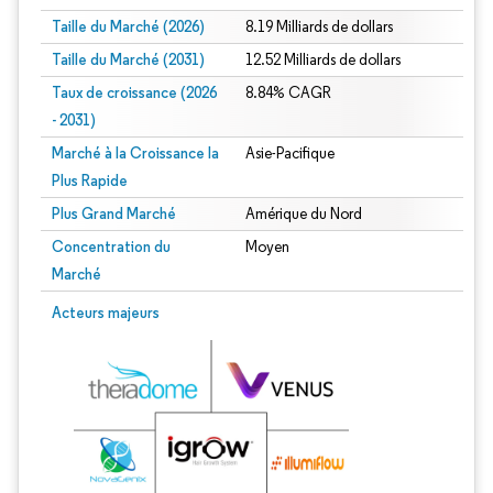
Taille du Marché (2026)
8.19 Milliards de dollars
Taille du Marché (2031)
12.52 Milliards de dollars
Taux de croissance (2026
8.84% CAGR
- 2031)
Marché à la Croissance la
Asie-Pacifique
Plus Rapide
Plus Grand Marché
Amérique du Nord
Concentration du
Moyen
Marché
Image © Mordor Intelligence. La réutilisation nécessite une attribution sous CC 
Acteurs majeurs