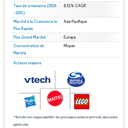
Taux de croissance (2026
8.51% CAGR
- 2031)
Marché à la Croissance la
Asie-Pacifique
Plus Rapide
Plus Grand Marché
Europe
Concentration du
Moyen
Marché
Image © Mordor Intelligence. La réutilisation nécessite une attribution sous CC 
Acteurs majeurs
*Avis de non-responsabilité : les principaux acteurs sont triés sans ordre
particulier