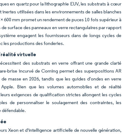
es en quartz pour la lithographie EUV, les substrats à cœur
t inertes utilisées dans les environnements de salles blanches
 × 600 mm promet un rendement de puces 10 fois supérieur à
s de surface des panneaux en verre rectangulaires par rapport
système engagent les fournisseurs dans de longs cycles de
c les productions des fonderies.
éalité virtuelle
cessitent des substrats en verre offrant une grande clarté
 pare-brise incurvé de Corning permet des superpositions AR
n de masse en 2026, tandis que les guides d'ondes en verre
 Apple. Bien que les volumes automobiles et de réalité
leurs exigences de qualification strictes allongent les cycles
les de personnaliser le soulagement des contraintes, les
e défendable.
cée
urs Xeon et d'intelligence artificielle de nouvelle génération,