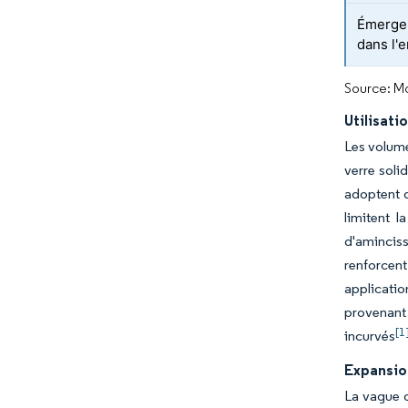
Émergen
dans l'
Source: Mo
Utilisati
Les volume
verre soli
adoptent d
limitent 
d'amincis
renforcen
applicati
provenant 
[1
incurvés
Expansio
La vague d