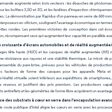
demande augmente selon trois vecteurs : les ébauches de photomasqu
our les boîtiers 2,5D et 3D, et les fenêtres d'inspection chimiquemen
res. La démonstration par Rapidus d'un panneau en verre de 600 mm
interposeurs en silicium, soulignant l'avantage économique en terme
ettes rondes. Les premières victoires de conception dans cet éco
ion, récompensant ceux qui augmentent leur capacité en parallèle ave
croissante d'écrans automobiles et de réalité augmentée/r
ages tête haute (HUD) et les casques de réalité augmentée (AR) né
ne résistance aux rayures et une stabilité thermique. Le miroir de
'ensemble du pare-brise, prévues pour les véhicules de productio
les facteurs de forme des casques pour les appareils Meta et
réalité virtuelle soient inférieurs aux expéditions de smartphones, 
s revenus et justifient des prix premium. Les producteurs capab
s antireflets et les géométries de forme libre acquièrent un avantag
e des substrats à cœur en verre dans l'encapsulation avan
 de route publique d'Intel aligne les cœurs en verre avec les processe