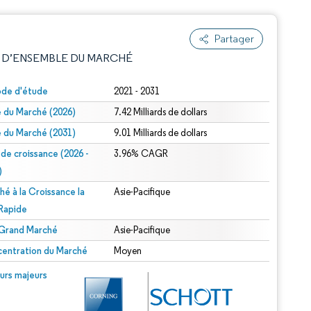
Partager
 D’ENSEMBLE DU MARCHÉ
ode d'étude
2021 - 2031
le du Marché (2026)
7.42 Milliards de dollars
le du Marché (2031)
9.01 Milliards de dollars
 de croissance (2026 -
3.96% CAGR
)
hé à la Croissance la
Asie-Pacifique
e attribution sous CC BY 4.0.
 Rapide
 Grand Marché
Asie-Pacifique
entration du Marché
Moyen
© Mordor Intelligence. La réutilisation nécessite une attribution sous CC BY 4.0.
urs majeurs