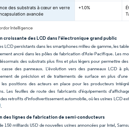
ce des substrats à cœur en verre
+1.0%
É
encapsulation avancée
T
rdor Intelligence
on croissante des LCD dans l'électronique grand public
s LCD persistants dans les smartphones milieu de gamme, les tablet
dement ancré dans les pôles de fabrication d'Asie-Pacifique. Les mo
ésormais des substrats plus fins et plus légers pour permettre des
la casse des panneaux. L'évolution vers des panneaux LCD à plus
sement de précision et de traitements de surface en plus d'une p
t les positions des acteurs en place pour les producteurs intégr
ons. Les feuilles de route des fabricants d'équipements d'affich
des retrofits d'infodivertissement automobile, où les usines LCD exi
]
.
n des lignes de fabrication de semi-conducteurs
e 150 milliards USD de nouvelles usines annoncées par Intel, Sams