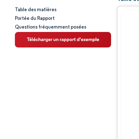
Table des matières
Taille et part de marché
Portée du Rapport
Questions fréquemment posées
Analyse du marché
Tendances et perspectives
Analyse des segments
Analyse géographique
Paysage concurrentiel
Acteurs majeurs