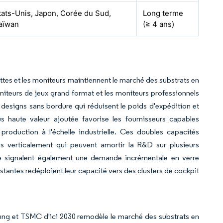
tats-Unis, Japon, Corée du Sud,
Long terme
aïwan
(≥ 4 ans)
tes et les moniteurs maintiennent le marché des substrats en
niteurs de jeux grand format et les moniteurs professionnels
 designs sans bordure qui réduisent le poids d'expédition et
 haute valeur ajoutée favorise les fournisseurs capables
roduction à l'échelle industrielle. Ces doubles capacités
és verticalement qui peuvent amortir la R&D sur plusieurs
age signalent également une demande incrémentale en verre
stantes redéploient leur capacité vers des clusters de cockpit
ung et TSMC d'ici 2030 remodèle le marché des substrats en