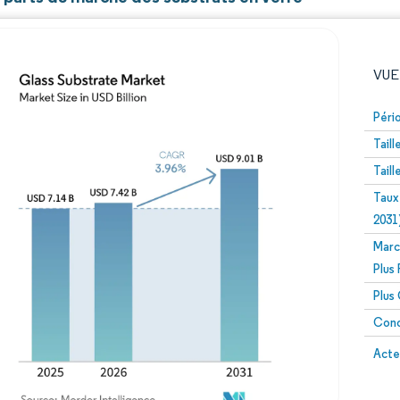
VUE
Péri
Tail
Tail
Taux
2031
Marc
Image © Mordor Intelligence. La réutilisation nécessite un
Plus
Plus
Conc
Image 
Acte