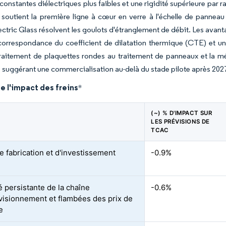
 constantes diélectriques plus faibles et une rigidité supérieure par
 soutient la première ligne à cœur en verre à l'échelle de panneau
ctric Glass résolvent les goulots d'étranglement de débit. Les ava
correspondance du coefficient de dilatation thermique (CTE) et un
traitement de plaquettes rondes au traitement de panneaux et la mét
, suggérant une commercialisation au-delà du stade pilote après 202
e l'impact des freins
*
(~) % D'IMPACT SUR
LES PRÉVISIONS DE
TCAC
e fabrication et d'investissement
-0.9%
té persistante de la chaîne
-0.6%
visionnement et flambées des prix de
e