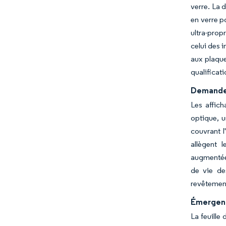
verre. La 
en verre p
ultra-prop
celui des 
aux plaqu
qualificat
Demande 
Les affich
optique, u
couvrant l
allègent 
augmentée/
de vie de
revêtement
Émergenc
La feuille