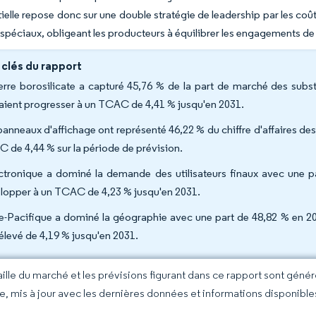
ielle repose donc sur une double stratégie de leadership par les co
 spéciaux, obligeant les producteurs à équilibrer les engagements de
 clés du rapport
erre borosilicate a capturé 45,76 % de la part de marché des subst
aient progresser à un TCAC de 4,41 % jusqu'en 2031.
panneaux d'affichage ont représenté 46,22 % du chiffre d'affaires des
 de 4,44 % sur la période de prévision.
ectronique a dominé la demande des utilisateurs finaux avec une pa
lopper à un TCAC de 4,23 % jusqu'en 2031.
ie-Pacifique a dominé la géographie avec une part de 48,82 % en 20
 élevé de 4,19 % jusqu'en 2031.
taille du marché et les prévisions figurant dans ce rapport sont géné
ce, mis à jour avec les dernières données et informations disponible