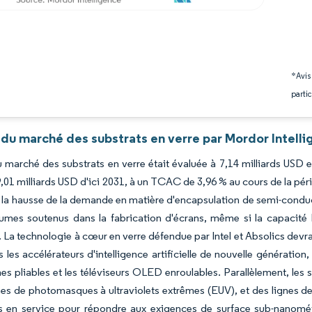
*Avis
partic
 du marché des substrats en verre par Mordor Intell
du marché des substrats en verre était évaluée à 7,14 milliards USD 
9,01 milliards USD d'ici 2031, à un TCAC de 3,96 % au cours de la pé
 la hausse de la demande en matière d'encapsulation de semi-conduc
lumes soutenus dans la fabrication d'écrans, même si la capacité
s. La technologie à cœur en verre défendue par Intel et Absolics dev
s les accélérateurs d'intelligence artificielle de nouvelle génération
s pliables et les téléviseurs OLED enroulables. Parallèlement, les 
es de photomasques à ultraviolets extrêmes (EUV), et des lignes 
s en service pour répondre aux exigences de surface sub-nanomé