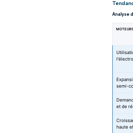
Tendanc
Analyse 
MOTEUR
Utilisa
l'élect
Expansi
semi-c
Demande
et de ré
Croissa
haute ef