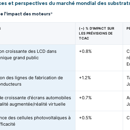
es et perspectives du marché mondial des substrats
de l'impact des moteurs
*
S
(~) % D'IMPACT SUR
P
LES PRÉVISIONS DE
TCAC
tion croissante des LCD dans
+0.8%
C
ronique grand public
r
E
on des lignes de fabrication de
+1.2%
T
onducteurs
J
 croissante d'écrans automobiles
+0.7%
A
alité augmentée/réalité virtuelle
J
nce des cellules photovoltaïques à
+0.5%
C
ficacité