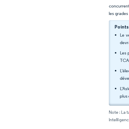
concurrent
les grades
Points
Le v
devr
Les 
TCAC
L'él
déve
L'As
plus
Note : La 
Intelligen