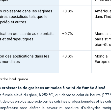
n croissante dans les régimes
+0.8%
Amérique
ires spécialisés tels que le
dans l'In
 paléo et autres
isation croissante aux bienfaits
+0.7%
Mondial,
fs et thérapeutiques
pairs sti
bien-êtr
on des applications dans les
+0.6%
Mondial,
s mondiales
Europe e
rdor Intelligence
croissante de graisses animales à point de fumée élevé
e fumée élevé du ghee, à 252 °C, qui dépasse celui du beurre (177 °C
t de plus en plus apprécié par les cuisines professionnelles et les cui
empérature sans altérer la saveur ni produire d'aldéhydes toxiqu