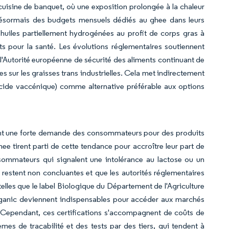
uisine de banquet, où une exposition prolongée à la chaleur
t désormais des budgets mensuels dédiés au ghee dans leurs
s huiles partiellement hydrogénées au profit de corps gras à
its pour la santé. Les évolutions réglementaires soutiennent
l'Autorité européenne de sécurité des aliments continuant de
es sur les graisses trans industrielles. Cela met indirectement
'acide vaccénique) comme alternative préférable aux options
tant une forte demande des consommateurs pour des produits
hee tirent parti de cette tendance pour accroître leur part de
ommateurs qui signalent une intolérance au lactose ou un
es restent non concluantes et que les autorités réglementaires
telles que le label Biologique du Département de l'Agriculture
 Organic deviennent indispensables pour accéder aux marchés
 Cependant, ces certifications s'accompagnent de coûts de
es de traçabilité et des tests par des tiers, qui tendent à