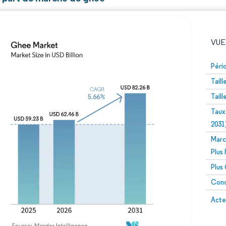
VUE
Péri
Tail
Tail
Taux
2031
Marc
Image © Mordor Intelligence. La réutilisation nécessite un
Plus
Plus
Conc
Image 
Acte