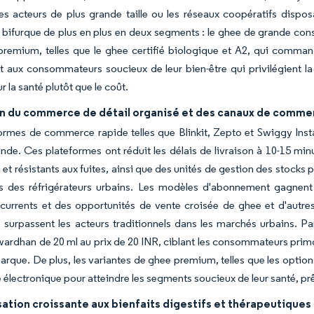
les acteurs de plus grande taille ou les réseaux coopératifs dispo
bifurque de plus en plus en deux segments : le ghee de grande conso
premium, telles que le ghee certifié biologique et A2, qui comma
t aux consommateurs soucieux de leur bien-être qui privilégient la 
r la santé plutôt que le coût.
n du commerce de détail organisé et des canaux de comme
ormes de commerce rapide telles que Blinkit, Zepto et Swiggy Instama
Inde. Ces plateformes ont réduit les délais de livraison à 10-15 mi
 et résistants aux fuites, ainsi que des unités de gestion des stocks 
es des réfrigérateurs urbains. Les modèles d'abonnement gagnent
currents et des opportunités de vente croisée de ghee et d'autres 
 surpassent les acteurs traditionnels dans les marchés urbains. 
rdhan de 20 ml au prix de 20 INR, ciblant les consommateurs primo-
arque. De plus, les variantes de ghee premium, telles que les options
lectronique pour atteindre les segments soucieux de leur santé, prêt
sation croissante aux bienfaits digestifs et thérapeutiques