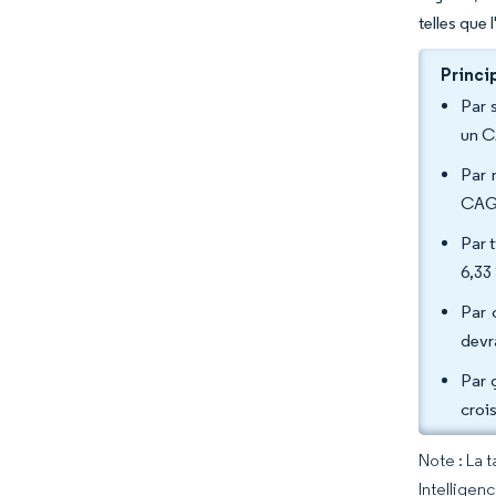
telles que 
Princi
Par 
un C
Par 
CAGR
Par 
6,33
Par 
devr
Par 
croi
Note : La 
Intelligen