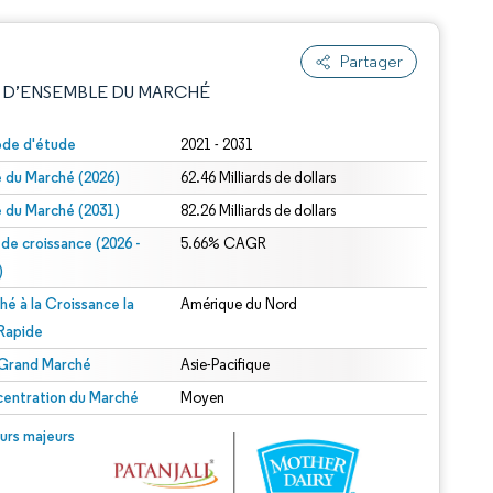
Partager
 D’ENSEMBLE DU MARCHÉ
ode d'étude
2021 - 2031
le du Marché (2026)
62.46 Milliards de dollars
le du Marché (2031)
82.26 Milliards de dollars
 de croissance (2026 -
5.66% CAGR
)
hé à la Croissance la
Amérique du Nord
e attribution sous CC BY 4.0.
 Rapide
 Grand Marché
Asie-Pacifique
entration du Marché
Moyen
© Mordor Intelligence. La réutilisation nécessite une attribution sous CC BY 4.0.
urs majeurs