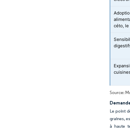
Adoptio
alimenta
céto, le
Sensibil
digesti
Expansi
cuisine
Source: Mo
Demande 
Le point d
graines, es
à haute t