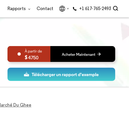
Rapports
Contact
+1 617-765-2493
4750
arché Du Ghee