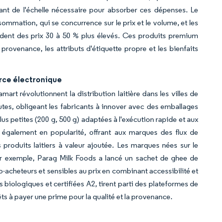
sant de l'échelle nécessaire pour absorber ces dépenses. Le
mmation, qui se concurrence sur le prix et le volume, et les
ndent des prix 30 à 50 % plus élevés. Ces produits premium
provenance, les attributs d'étiquette propre et les bienfaits
rce électronique
rt révolutionnent la distribution laitière dans les villes de
nutes, obligeant les fabricants à innover avec des emballages
plus petites (200 g, 500 g) adaptées à l'exécution rapide et aux
 également en popularité, offrant aux marques des flux de
produits laitiers à valeur ajoutée. Les marques nées sur le
Par exemple, Parag Milk Foods a lancé un sachet de ghee de
acheteurs et sensibles au prix en combinant accessibilité et
 biologiques et certifiées A2, tirent parti des plateformes de
s à payer une prime pour la qualité et la provenance.