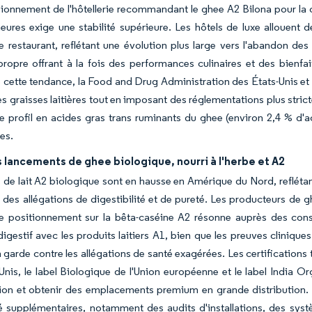
ionnement de l'hôtellerie recommandant le ghee A2 Bilona pour la c
eures exige une stabilité supérieure. Les hôtels de luxe allouen
e restaurant, reflétant une évolution plus large vers l'abandon de
propre offrant à la fois des performances culinaires et des bienfa
cette tendance, la Food and Drug Administration des États-Unis et 
les graisses laitières tout en imposant des réglementations plus strict
le profil en acides gras trans ruminants du ghee (environ 2,4 % d
es.
 lancements de ghee biologique, nourri à l'herbe et A2
 de lait A2 biologique sont en hausse en Amérique du Nord, reflé
 des allégations de digestibilité et de pureté. Les producteurs de g
e positionnement sur la bêta-caséine A2 résonne auprès des cons
digestif avec les produits laitiers A1, bien que les preuves cliniqu
 garde contre les allégations de santé exagérées. Les certifications 
Unis, le label Biologique de l'Union européenne et le label India
tion et obtenir des emplacements premium en grande distribution.
 supplémentaires, notamment des audits d'installations, des systèm