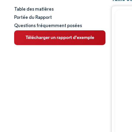
Table des matières
Taille et part de marché
Portée du Rapport
Questions fréquemment posées
Analyse du marché
Tendances et perspectives
Analyse des segments
Analyse géographique
Paysage concurrentiel
Acteurs majeurs
Évolutions de l'industrie