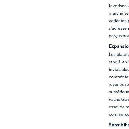
favoriser 
marché se 
variantes 
s'adressen
perçus pou
Expansio
Les platef
rang 1 en 
inviolables
contraint
revenus ré
numérique
vache Gowa
essai de m
commerce é
Sensibili