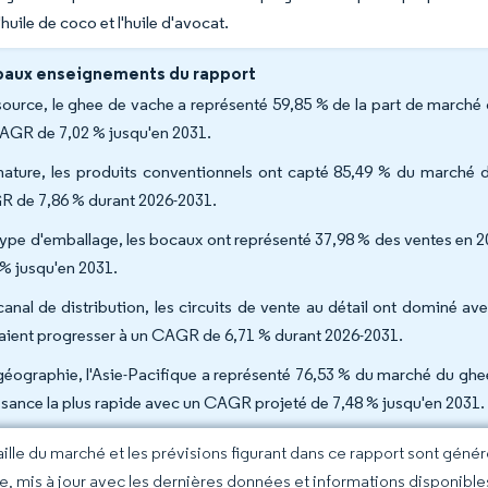
l'huile de coco et l'huile d'avocat.
paux enseignements du rapport
source, le ghee de vache a représenté 59,85 % de la part de marché 
AGR de 7,02 % jusqu'en 2031.
nature, les produits conventionnels ont capté 85,49 % du marché d
 de 7,86 % durant 2026-2031.
type d'emballage, les bocaux ont représenté 37,98 % des ventes en 2
 % jusqu'en 2031.
canal de distribution, les circuits de vente au détail ont dominé ave
aient progresser à un CAGR de 6,71 % durant 2026-2031.
géographie, l'Asie-Pacifique a représenté 76,53 % du marché du ghee
ssance la plus rapide avec un CAGR projeté de 7,48 % jusqu'en 2031.
taille du marché et les prévisions figurant dans ce rapport sont géné
ce, mis à jour avec les dernières données et informations disponible