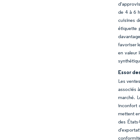
d'approvis
de 4 à 6 h
cuisines d
étiquette 
davantage 
favoriser 
en valeur 
synthétiqu
Essor des
Les ventes
associés à
marché. L
inconfort 
mettent en
des États-
d'exporta
conformité