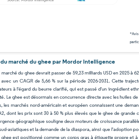
*Avis
partic
 du marché du ghee par Mordor Intelligence
du marché du ghee devrait passer de 59,23 milliards USD en 2025 à 62
, avec un CAGR de 5,66 % sur la période 2026-2031. Cette trajectoi
urs à l'égard du beurre clarifié, qui est passé d'un ingrédient ethn
nté. Le ghee est désormais en concurrence directe avec les huiles de
urs, les marchés nord-américain et européen connaissent une dema
 A2, dont les prix sont 30 à 50 % plus élevés que le ghee de grand
rgence géographique souligne deux moteurs de croissance parallèles
 sud-asiatiques et la demande de la diaspora, ainsi que l'adoption p
e ghee est positionné comme un corps gras à étiquette propre et à