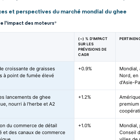
es et perspectives du marché mondial du ghee
de l'impact des moteurs
*
(~) % D'IMPACT
PERTINEN
SUR LES
PRÉVISIONS DE
CAGR
 croissante de graisses
+0.9%
Mondial,
s à point de fumée élevé
Nord, en
d'Asie-Pa
es lancements de ghee
+1.2%
Amérique
ue, nourri à l'herbe et A2
premium 
coopérat
on du commerce de détail
+1.0%
Mondial, 
é et des canaux de commerce
Conseil d
nique
villes de 