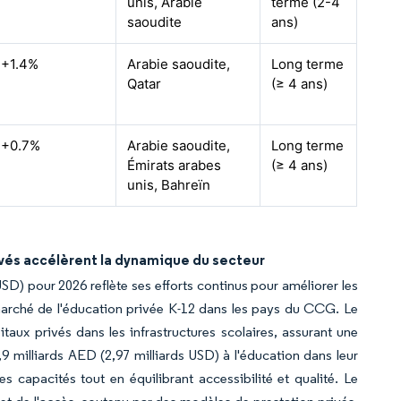
unis, Arabie
terme (2-4
saoudite
ans)
+1.4%
Arabie saoudite,
Long terme
Qatar
(≥ 4 ans)
+0.7%
Arabie saoudite,
Long terme
Émirats arabes
(≥ 4 ans)
unis, Bahreïn
vés accélèrent la dynamique du secteur
USD) pour 2026 reflète ses efforts continus pour améliorer les
 marché de l'éducation privée K-12 dans les pays du CCG. Le
aux privés dans les infrastructures scolaires, assurant une
9 milliards AED (2,97 milliards USD) à l'éducation dans leur
es capacités tout en équilibrant accessibilité et qualité. Le