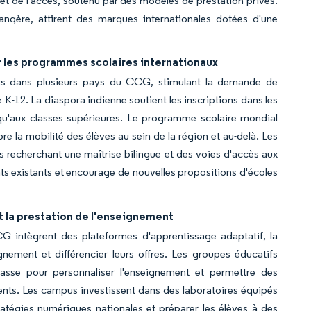
 et de l'accès, soutenu par des modèles de prestation privés.
angère, attirent des marques internationales dotées d'une
r les programmes scolaires internationaux
ents dans plusieurs pays du CCG, stimulant la demande de
 K-12. La diaspora indienne soutient les inscriptions dans les
squ'aux classes supérieures. Le programme scolaire mondial
re la mobilité des élèves au sein de la région et au-delà. Les
 recherchant une maîtrise bilingue et des voies d'accès aux
ents existants et encourage de nouvelles propositions d'écoles
et la prestation de l'enseignement
 intègrent des plateformes d'apprentissage adaptatif, la
ement et différencier leurs offres. Les groupes éducatifs
lasse pour personnaliser l'enseignement et permettre des
rents. Les campus investissent dans des laboratoires équipés
stratégies numériques nationales et préparer les élèves à des