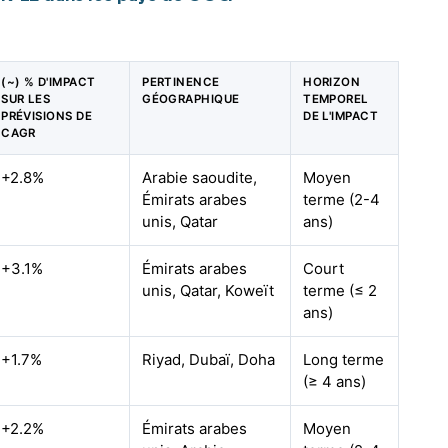
(~) % D'IMPACT
PERTINENCE
HORIZON
SUR LES
GÉOGRAPHIQUE
TEMPOREL
PRÉVISIONS DE
DE L'IMPACT
CAGR
+2.8%
Arabie saoudite,
Moyen
Émirats arabes
terme (2-4
unis, Qatar
ans)
+3.1%
Émirats arabes
Court
unis, Qatar, Koweït
terme (≤ 2
ans)
+1.7%
Riyad, Dubaï, Doha
Long terme
(≥ 4 ans)
+2.2%
Émirats arabes
Moyen