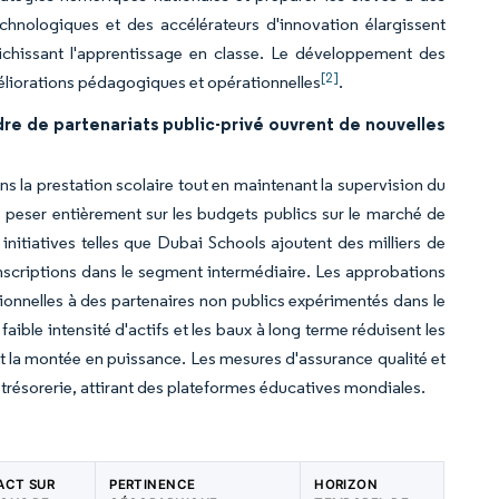
chnologiques et des accélérateurs d'innovation élargissent
ichissant l'apprentissage en classe. Le développement des
[2]
éliorations pédagogiques et opérationnelles
.
adre de partenariats public-privé ouvrent de nouvelles
ns la prestation scolaire tout en maintenant la supervision du
 peser entièrement sur les budgets publics sur le marché de
nitiatives telles que Dubai Schools ajoutent des milliers de
s inscriptions dans le segment intermédiaire. Les approbations
tionnelles à des partenaires non publics expérimentés dans le
aible intensité d'actifs et les baux à long terme réduisent les
ant la montée en puissance. Les mesures d'assurance qualité et
e trésorerie, attirant des plateformes éducatives mondiales.
PACT SUR
PERTINENCE
HORIZON