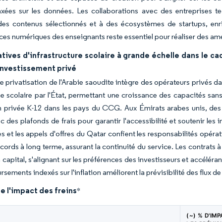
axées sur les données. Les collaborations avec des entreprises te
 des contenus sélectionnés et à des écosystèmes de startups, enr
s numériques des enseignants reste essentiel pour réaliser des am
atives d'infrastructure scolaire à grande échelle dans le c
'investissement privé
e privatisation de l'Arabie saoudite intègre des opérateurs privés da
scolaire par l'État, permettant une croissance des capacités sans
n privée K-12 dans les pays du CCG. Aux Émirats arabes unis, des i
c des plafonds de frais pour garantir l'accessibilité et soutenir le
s et les appels d'offres du Qatar confient les responsabilités opéra
cords à long terme, assurant la continuité du service. Les contrats à f
 capital, s'alignant sur les préférences des investisseurs et accélér
rsements indexés sur l'inflation améliorent la prévisibilité des flux d
e l'impact des freins
*
(~) % D'IM