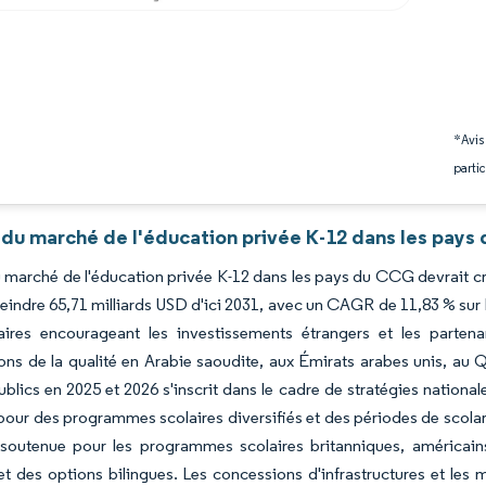
*Avis
partic
 du marché de l'éducation privée K-12 dans les pays
du marché de l'éducation privée K-12 dans les pays du CCG devrait cr
teindre 65,71 milliards USD d'ici 2031, avec un CAGR de 11,83 % sur
ires encourageant les investissements étrangers et les partenari
ons de la qualité en Arabie saoudite, aux Émirats arabes unis, au
blics en 2025 et 2026 s'inscrit dans le cadre de stratégies national
ur des programmes scolaires diversifiés et des périodes de scolari
outenue pour les programmes scolaires britanniques, américains 
t des options bilingues. Les concessions d'infrastructures et les mo