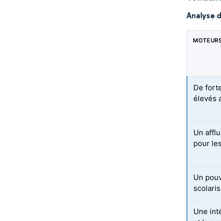
Analyse 
MOTEUR
De fort
élevés 
Un affl
pour le
Un pouv
scolari
Une int