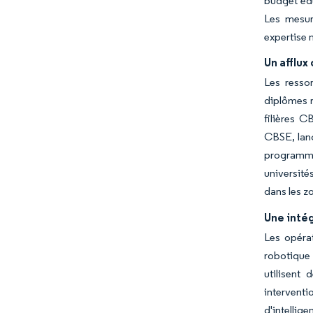
budget édu
Les mesur
expertise
Un afflu
Les resso
diplômes r
filières 
CBSE, lanc
programmes
université
dans les z
Une intég
Les opéra
robotique
utilisent
interventi
d'intellig