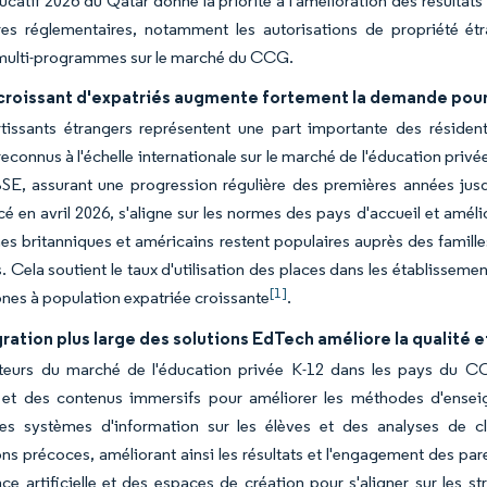
catif 2026 du Qatar donne la priorité à l'amélioration des résultats
es réglementaires, notamment les autorisations de propriété étr
 multi-programmes sur le marché du CCG.
x croissant d'expatriés augmente fortement la demande pou
rtissants étrangers représentent une part importante des résid
econnus à l'échelle internationale sur le marché de l'éducation privée
CBSE, assurant une progression régulière des premières années ju
é en avril 2026, s'aligne sur les normes des pays d'accueil et amélio
 britanniques et américains restent populaires auprès des familles
s. Cela soutient le taux d'utilisation des places dans les établissem
[1]
ones à population expatriée croissante
.
ration plus large des solutions EdTech améliore la qualité 
teurs du marché de l'éducation privée K-12 dans les pays du CCG
 et des contenus immersifs pour améliorer les méthodes d'enseign
 des systèmes d'information sur les élèves et des analyses de c
ons précoces, améliorant ainsi les résultats et l'engagement des pa
ence artificielle et des espaces de création pour s'aligner sur les 