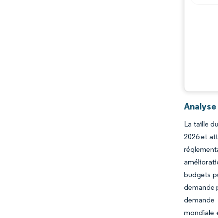
Analyse
La taille 
2026 et at
réglementa
améliorati
budgets pu
demande po
demande s
mondiale e