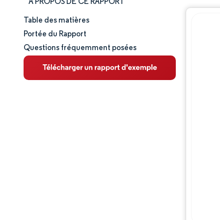
À PROPOS DE CE RAPPORT
Table des matières
Taille et part de marché
Portée du Rapport
Questions fréquemment posées
Analyse du marché
Tendances et perspectives
Analyse des segments
Analyse géographique
Paysage concurrentiel
Acteurs majeurs
Évolutions de l'industrie