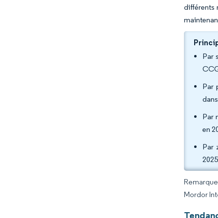
différents
maintenan
Princi
Par 
CCG 
Par 
dans
Par 
en 2
Par 
2025
Remarque :
Mordor Int
Tendanc