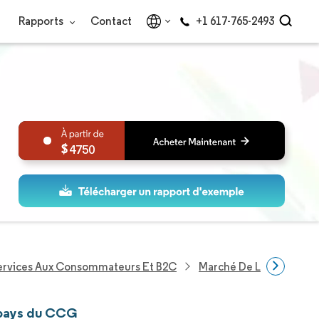
Rapports
Contact
+1 617-765-2493
4750
Services Aux Consommateurs Et B2C
Marché De L'éducation 
s pays du CCG