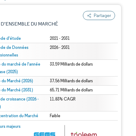
Partager
 D’ENSEMBLE DU MARCHÉ
ode d'étude
2021 - 2031
ode de Données
2026 - 2031
isionnelles
le du marché de l'année
33.59 Milliards de dollars
ase (2025)
le du Marché (2026)
37.56 Milliards de dollars
e attribution sous CC BY 4.0.
le du Marché (2031)
65.71 Milliards de dollars
 de croissance (2026 -
11.83% CAGR
)
entration du Marché
Faible
© Mordor Intelligence. La réutilisation nécessite une attribution sous CC BY 4.0.
urs majeurs