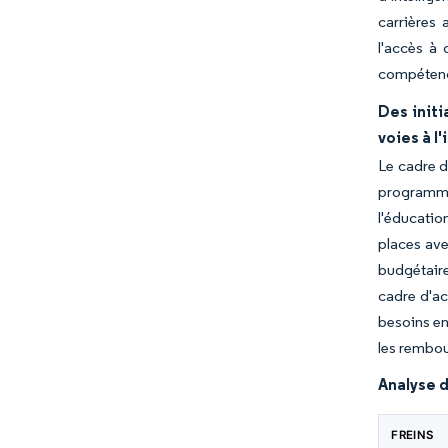
carrières 
l'accès à
compétence
Des initi
voies à l
Le cadre d
programme 
l'éducatio
places ave
budgétaire
cadre d'ac
besoins en
les rembou
Analyse d
FREINS