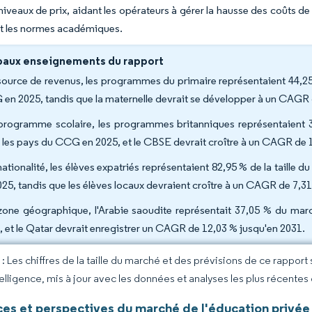
 niveaux de prix, aidant les opérateurs à gérer la hausse des coûts de
t les normes académiques.
paux enseignements du rapport
source de revenus, les programmes du primaire représentaient 44,25
en 2025, tandis que la maternelle devrait se développer à un CAGR 
programme scolaire, les programmes britanniques représentaient 32
 les pays du CCG en 2025, et le CBSE devrait croître à un CAGR de 
nationalité, les élèves expatriés représentaient 82,95 % de la taille
025, tandis que les élèves locaux devraient croître à un CAGR de 7,3
zone géographique, l'Arabie saoudite représentait 37,05 % du mar
, et le Qatar devrait enregistrer un CAGR de 12,03 % jusqu'en 2031.
 Les chiffres de la taille du marché et des prévisions de ce rapport
elligence, mis à jour avec les données et analyses les plus récentes
es et perspectives du marché de l'éducation privée