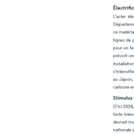
Électrifi
L'acier él
Départemen
ce matéri
lignes de 
pour un fe
prévoit un
installati
s'intensif
au Japon, 
carbone en
Stimulus 
D'ici 2028,
forte inte
devrait in
nationale e