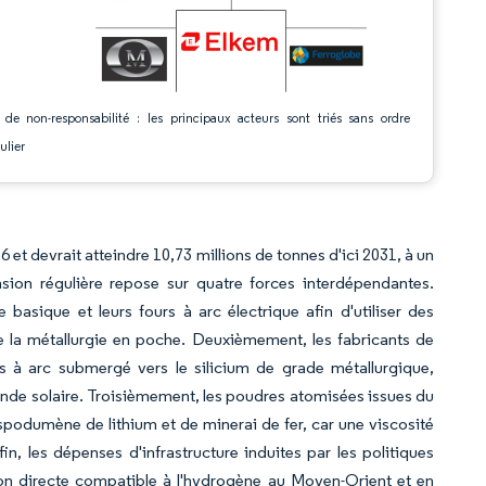
 de non-responsabilité : les principaux acteurs sont triés sans ordre
ulier
6 et devrait atteindre 10,73 millions de tonnes d'ici 2031, à un
ion régulière repose sur quatre forces interdépendantes.
basique et leurs fours à arc électrique afin d'utiliser des
e la métallurgie en poche. Deuxièmement, les fabricants de
s à arc submergé vers le silicium de grade métallurgique,
ande solaire. Troisièmement, les poudres atomisées issues du
 spodumène de lithium et de minerai de fer, car une viscosité
fin, les dépenses d'infrastructure induites par les politiques
ion directe compatible à l'hydrogène au Moyen-Orient et en