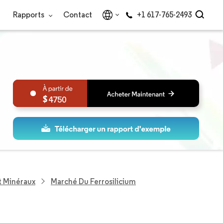
Rapports
Contact
+1 617-765-2493
4750
t Minéraux
Marché Du Ferrosilicium