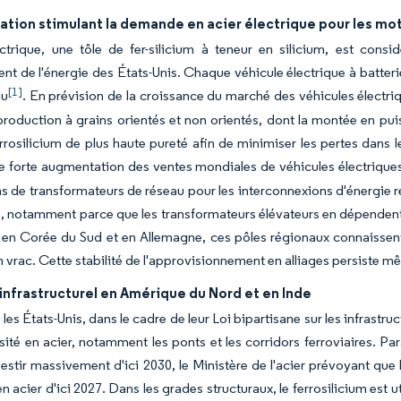
cation stimulant la demande en acier électrique pour les mo
ectrique, une tôle de fer-silicium à teneur en silicium, est con
t de l'énergie des États-Unis. Chaque véhicule électrique à batteri
[1]
au
. En prévision de la croissance du marché des véhicules électr
production à grains orientés et non orientés, dont la montée en pu
rrosilicium de plus haute pureté afin de minimiser les pertes dans 
e forte augmentation des ventes mondiales de véhicules électriques
ons de transformateurs de réseau pour les interconnexions d'énergie 
ie, notamment parce que les transformateurs élévateurs en dépendent.
en Corée du Sud et en Allemagne, ces pôles régionaux connaissent m
 vrac. Cette stabilité de l'approvisionnement en alliages persiste m
infrastructurel en Amérique du Nord et en Inde
 les États-Unis, dans le cadre de leur Loi bipartisane sur les infrast
nsité en acier, notamment les ponts et les corridors ferroviaires. Pa
vestir massivement d'ici 2030, le Ministère de l'acier prévoyant que
n acier d'ici 2027. Dans les grades structuraux, le ferrosilicium est ut