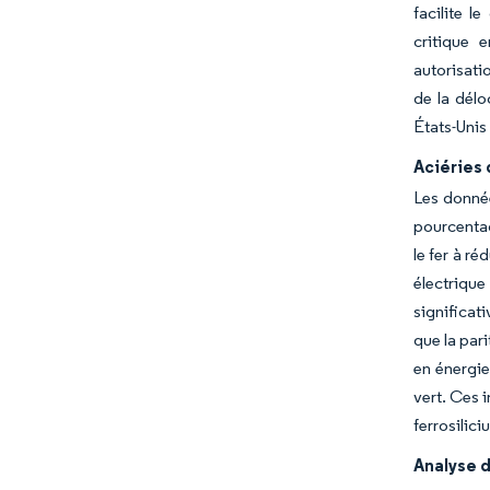
facilite l
critique 
autorisati
de la délo
États-Unis
Aciéries 
Les donnée
pourcentag
le fer à r
électrique
significat
que la par
en énergie
vert. Ces 
ferrosilici
Analyse d