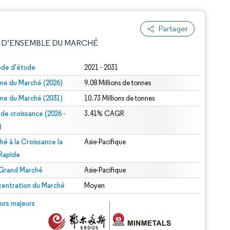
Partager
 D’ENSEMBLE DU MARCHÉ
ode d'étude
2021 - 2031
me du Marché (2026)
9.08 Millions de tonnes
me du Marché (2031)
10.73 Millions de tonnes
 de croissance (2026 -
3.41% CAGR
)
hé à la Croissance la
Asie-Pacifique
e attribution sous CC BY 4.0.
 Rapide
 Grand Marché
Asie-Pacifique
entration du Marché
Moyen
© Mordor Intelligence. La réutilisation nécessite une attribution sous CC BY 4.0.
urs majeurs