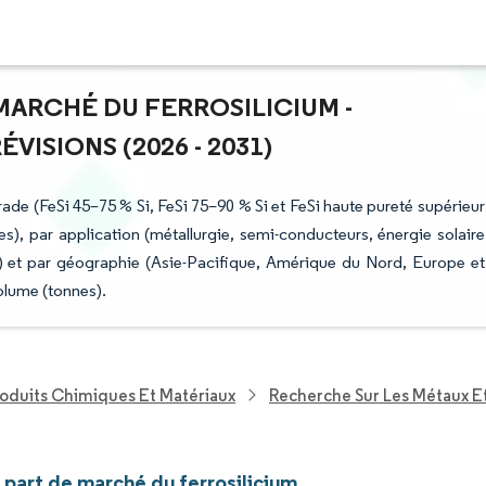
 MARCHÉ DU FERROSILICIUM -
ISIONS (2026 - 2031)
rade (FeSi 45–75 % Si, FeSi 75–90 % Si et FeSi haute pureté supérieur
es), par application (métallurgie, semi-conducteurs, énergie solaire
s) et par géographie (Asie-Pacifique, Amérique du Nord, Europe et
olume (tonnes).
roduits Chimiques Et Matériaux
Recherche Sur Les Métaux E
t part de marché du ferrosilicium