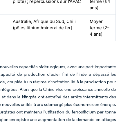
pilote) ; répercussions sur l'APAC
terme (≥4
ans)
Australie, Afrique du Sud, Chili
Moyen
(pôles lithium/minerai de fer)
terme (2–
4 ans)
e
nouvelles capacités sidérurgiques, avec une part importante
apacité de production d'acier fini de l'Inde a dépassé les
'Inde, couplée à un régime d'incitation lié à la production pour
intégrées. Alors que la Chine vise une croissance annuelle de
e et dans le Ningxia ont entraîné des arrêts intermittents des
e nouvelles unités à arc submergé plus économes en énergie.
gistes ont maintenu l'utilisation du ferrosilicium par tonne
région enregistre une augmentation de la demande en alliages