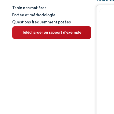
Table des matières
Taille et part de marché
Portée et méthodologie
Questions fréquemment posées
Analyse du marché
Tendances et perspectives
Analyse des segments
Analyse géographique
Paysage réglementaire
Analyse de la chaîne de valeur
Paysage concurrentiel
Acteurs majeurs