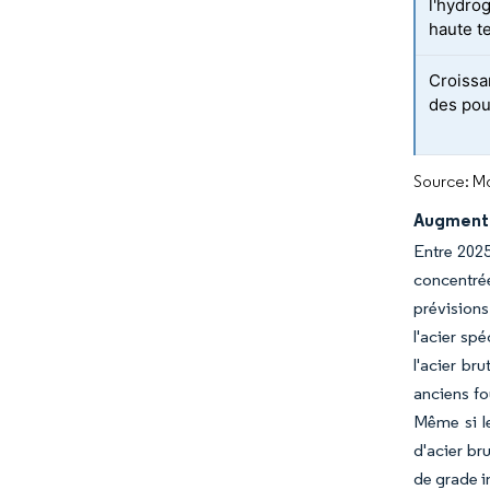
l'hydro
haute t
Croissa
des pou
Source: Mo
Augmenta
Entre 2025
concentrée
prévisions.
l'acier sp
l'acier br
anciens fo
Même si le
d'acier br
de grade i