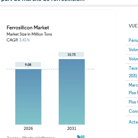
VUE
Péri
Volu
Volu
Taux
2031
Marc
Image © Mordor Intelligence. La réutilisation nécessite un
Plus
Plus
Conc
Image 
Acte