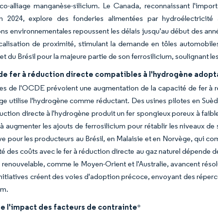
e co-alliage manganèse-silicium. Le Canada, reconnaissant l'impor
en 2024, explore des fonderies alimentées par hydroélectrici
ons environnementales repoussent les délais jusqu'au début des ann
calisation de proximité, stimulant la demande en tôles automobile
 et du Brésil pour la majeure partie de son ferrosilicium, soulignant
de fer à réduction directe compatibles à l'hydrogène adopt
s de l'OCDE prévoient une augmentation de la capacité de fer à réd
e utilise l'hydrogène comme réductant. Des usines pilotes en Suèd
éduction directe à l'hydrogène produit un fer spongieux poreux à faibl
 à augmenter les ajouts de ferrosilicium pour rétablir les niveaux de
ive pour les producteurs au Brésil, en Malaisie et en Norvège, qui c
ité des coûts avec le fer à réduction directe au gaz naturel dépende d
 renouvelable, comme le Moyen-Orient et l'Australie, avancent réso
initiatives créent des voies d'adoption précoce, envoyant des réper
um.
e l'impact des facteurs de contrainte
*