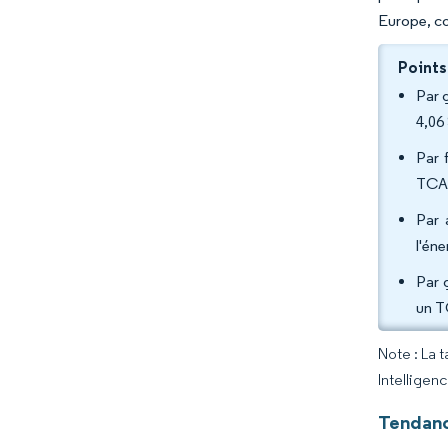
Europe, co
Points
Par 
4,06
Par 
TCAC
Par 
l'én
Par 
un T
Note : La 
Intelligen
Tendanc