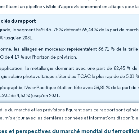
nstituent un pipeline visible d'approvisionnement en alliages pour l
 clés du rapport
grade, le segment FeSi 45–75 % détenait 65,44 % de la part de march
 % jusqu'en 2031.
forme, les alliages en morceaux représentaient 36,71 % de la taill
 de 4,17 % sur l'horizon de prévision.
application, la métallurgie dominait avec une part de 82,45 % de 
ergie solaire photovoltaïque s'étend au TCAC le plus rapide de 5,01 
géographie, l'Asie-Pacifique était en tête avec 58,81 % de la part de 
CAC de 4,53 % jusqu'en 2031.
taille du marché et les prévisions figurant dans ce rapport sont géné
ce, mis à jour avec les dernières données et informations disponible
es et perspectives du marché mondial du ferrosilic