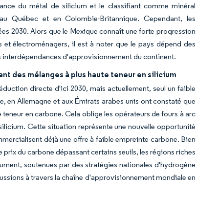
tance du métal de silicium et le classifiant comme minéral
té au Québec et en Colombie-Britannique. Cependant, les
ées 2030. Alors que le Mexique connaît une forte progression
s et électroménagers, il est à noter que le pays dépend des
 les interdépendances d'approvisionnement du continent.
ant des mélanges à plus haute teneur en silicium
uction directe d'ici 2030, mais actuellement, seul un faible
e, en Allemagne et aux Émirats arabes unis ont constaté que
e teneur en carbone. Cela oblige les opérateurs de fours à arc
 silicium. Cette situation représente une nouvelle opportunité
ommercialisent déjà une offre à faible empreinte carbone. Bien
e prix du carbone dépassant certains seuils, les régions riches
lument, soutenues par des stratégies nationales d'hydrogène
cussions à travers la chaîne d'approvisionnement mondiale en