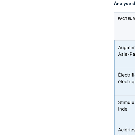
Analyse d
FACTEUR
Augment
Asie-Pa
Électrif
électri
Stimulu
Inde
Aciérie