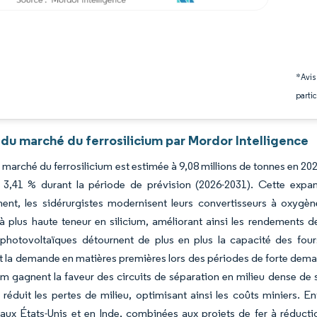
*Avis
partic
du marché du ferrosilicium par Mordor Intelligence
u marché du ferrosilicium est estimée à 9,08 millions de tonnes en 202
,41 % durant la période de prévision (2026-2031). Cette expans
nt, les sidérurgistes modernisent leurs convertisseurs à oxygène 
 plus haute teneur en silicium, améliorant ainsi les rendements d
photovoltaïques détournent de plus en plus la capacité des four
nt la demande en matières premières lors des périodes de forte dem
ium gagnent la faveur des circuits de séparation en milieu dense de
e réduit les pertes de milieu, optimisant ainsi les coûts miniers. En
aux États-Unis et en Inde, combinées aux projets de fer à réduct