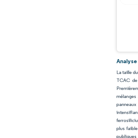
Opportunités et perspectives
Évolutions de l'industrie
Analyse 
La taille d
TCAC de 3
Premièreme
mélanges à
panneaux 
intensifia
ferrosilic
plus faibl
publiques 