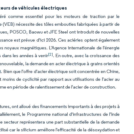
teurs de véhicules électriques
sidéré comme essentiel pour les moteurs de traction par le
e (VEB) nécessite des tôles embouties fabriquées à partir de
iques, POSCO, Baowu et JFE Steel ont introduit de nouvelles
issance est prévue d'ici 2026. Ces aciéries optent également
les noyaux magnétiques. L'Agence internationale de l'énergie
[2]
 dans les années à venir
. En outre, avec la croissance des
renouvelable, la demande en acier électrique à grains orientés
 Bien que l'offre d'acier électrique soit concentrée en Chine,
oins de cyclicité par rapport aux utilisations de l'acier au
ême en période de ralentissement de l'acier de construction.
ructures, ont alloué des financements importants à des projets à
rallèlement, le Programme national d'infrastructures de l'Inde
 le secteur représentera une part substantielle de la demande
ilisé car le silicium améliore l'efficacité de la désoxydation et