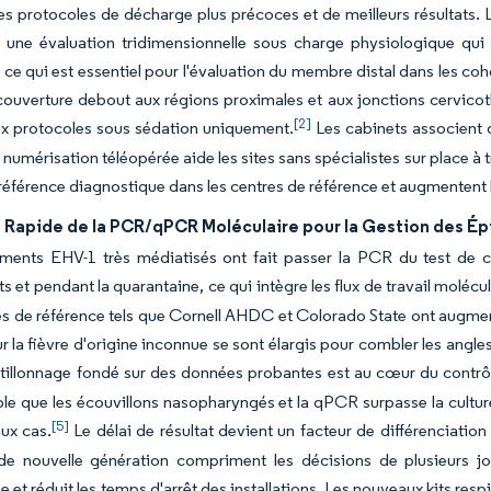
es protocoles de décharge plus précoces et de meilleurs résultats.
 une évaluation tridimensionnelle sous charge physiologique qui 
 ce qui est essentiel pour l'évaluation du membre distal dans les co
couverture debout aux régions proximales et aux jonctions cervicotho
[2]
ux protocoles sous sédation uniquement.
Les cabinets associent d
la numérisation téléopérée aide les sites sans spécialistes sur place à
référence diagnostique dans les centres de référence et augmentent l
 Rapide de la PCR/qPCR Moléculaire pour la Gestion des É
ments EHV-1 très médiatisés ont fait passer la PCR du test de co
 et pendant la quarantaine, ce qui intègre les flux de travail moléc
s de référence tels que Cornell AHDC et Colorado State ont augment
r la fièvre d'origine inconnue se sont élargis pour combler les angle
tillonnage fondé sur des données probantes est au cœur du contrôle
ble que les écouvillons nasopharyngés et la qPCR surpasse la cultur
[5]
ux cas.
Le délai de résultat devient un facteur de différenciati
 de nouvelle génération compriment les décisions de plusieurs jo
e et réduit les temps d'arrêt des installations. Les nouveaux kits res