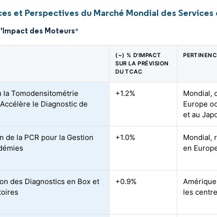
es et Perspectives du Marché Mondial des Services 
d'Impact des Moteurs
*
(~) % D'IMPACT
PERTINENC
SUR LA PRÉVISION
DU TCAC
u la Tomodensitométrie
+1.2%
Mondial, 
Accélère le Diagnostic de
Europe oc
e
et au Jap
n de la PCR pour la Gestion
+1.0%
Mondial, 
idémies
en Europe
on des Diagnostics en Box et
+0.9%
Amérique
oires
les centr