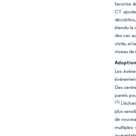
favorise d
CT ajoute
décubitus,
étendu la 
des cas a
visite, et 
niveau de 
Adoption
Les événe
événements
Des centre
panels pou
[4]
L'échan
plus sensi
de nouvea
multiplex
quarantain