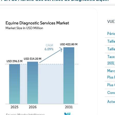
VUE
Péri
Tail
Tail
Taux
2031
Marc
Image © Mordor Intelligence. La réutilisation nécessite un
Plus
Plus
Conc
Image 
Acte