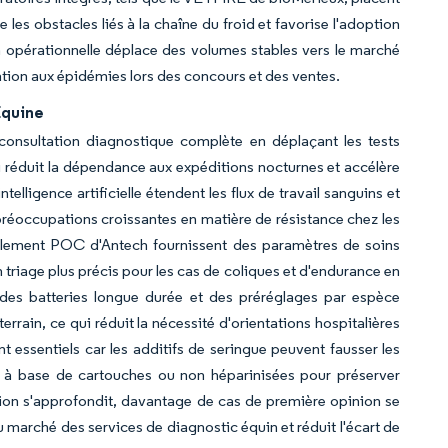
s obstacles liés à la chaîne du froid et favorise l'adoption
n opérationnelle déplace des volumes stables vers le marché
ation aux épidémies lors des concours et des ventes.
Équine
 consultation diagnostique complète en déplaçant les tests
ui réduit la dépendance aux expéditions nocturnes et accélère
elligence artificielle étendent les flux de travail sanguins et
s préoccupations croissantes en matière de résistance chez les
l'Element POC d'Antech fournissent des paramètres de soins
 triage plus précis pour les cas de coliques et d'endurance en
des batteries longue durée et des préréglages par espèce
rrain, ce qui réduit la nécessité d'orientations hospitalières
 essentiels car les additifs de seringue peuvent fausser les
es à base de cartouches ou non héparinisées pour préserver
ption s'approfondit, davantage de cas de première opinion se
u marché des services de diagnostic équin et réduit l'écart de