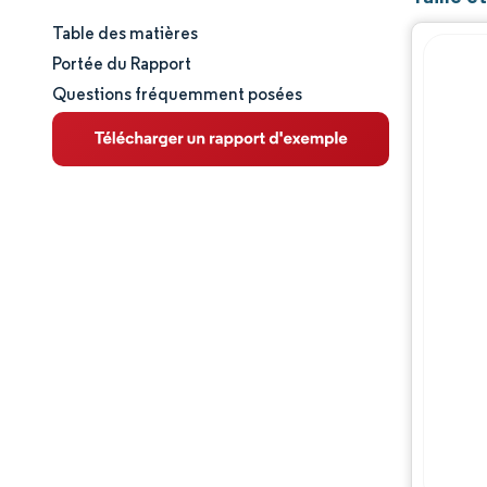
Table des matières
Taille et part de marché
Portée du Rapport
Questions fréquemment posées
Analyse du marché
Tendances et perspectives
Analyse des segments
Analyse géographique
Paysage concurrentiel
Acteurs majeurs
Évolutions de l'industrie