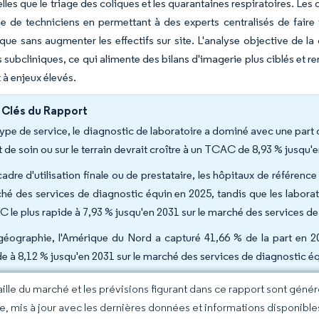
elles que le triage des coliques et les quarantaines respiratoires. L
ie de techniciens en permettant à des experts centralisés de faire f
ue sans augmenter les effectifs sur site. L'analyse objective de la 
 subcliniques, ce qui alimente des bilans d'imagerie plus ciblés et 
 à enjeux élevés.
 Clés du Rapport
type de service, le diagnostic de laboratoire a dominé avec une part 
t de soin ou sur le terrain devrait croître à un TCAC de 8,93 % jusqu'
cadre d'utilisation finale ou de prestataire, les hôpitaux de référenc
hé des services de diagnostic équin en 2025, tandis que les laborat
 le plus rapide à 7,93 % jusqu'en 2031 sur le marché des services de
géographie, l'Amérique du Nord a capturé 41,66 % de la part en 202
de à 8,12 % jusqu'en 2031 sur le marché des services de diagnostic éq
taille du marché et les prévisions figurant dans ce rapport sont géné
ce, mis à jour avec les dernières données et informations disponible