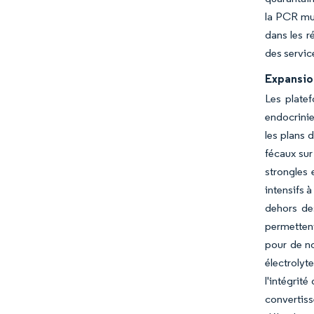
la PCR mul
dans les r
des servic
Expansio
Les plate
endocrinie
les plans 
fécaux sur
strongles 
intensifs 
dehors de
permettent
pour de no
électroly
l'intégrit
convertiss