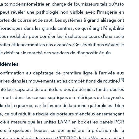
 La tomodensitométrie en charge de fournisseurs tels qu'Asto
peut révéler une pathologie non visible avec l'imagerie en
hortes de course et de saut. Les systèmes à grand alésage ont
raciques dans les grands centres, ce qui élargit l'éligibilité
es modalités pour corréler les résultats au cours d'une seule
 traiter efficacement les cas avancés. Ces évolutions élèvent le
e débit sur le marché des services de diagnostic équin.
pidémies
nfirmation au dépistage de première ligne à l'arrivée aux
[3]
ulaires dans les mouvements et les compétitions de routine.
é leur capacité de pointe lors des épidémies, tandis que les
s morts dans les causes septiques et entériques de la pyrexie.
 de la gourme, car le lavage de la poche gutturale est bien
e, ce qui réduit le risque de porteurs silencieux ensemençant
on clé à mesure que les unités LAMP en box et les panels PCR
urs à quelques heures, ce qui améliore la précision de la
piratoires intégrés, tels que le VETFIRE de bioMérieux, placent