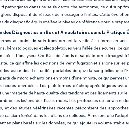
ti-pathogènes dans une seule cartouche autonome, ce qui supprime le
égions disposant de réseaux de messagerie limités. Cette évolutio
es de diagnostic équin et élève le niveau de référence pour la prépar
n des Diagnostics en Box et Ambulatoires dans la Pratique 
formes au point de soin transforment la visite à la ferme en une
ns, hématologiques et électrolytiques vers l'allée des écuries, ce q
de soins. L'analyseur OptiCell de Zoetis et sa plateforme Imagyst à int
 site, ce qui affine les décisions de vermifugation et s'aligne sur le
et les ascarides. Les unités portables de gaz du sang telles que 
à partir de micro-échantillons en moins d'une minute, ce qui permet un
s heures ouvrables. Les plateformes d'échographie légères avec 
 une imagerie de haute qualité des tendons et des ligaments sur le te
mbreuses lésions des tissus mous. Les protocoles de terrain restent
tes, et des études vétérinaires récentes préconisent des approch
é du calcium ionisé dans les bilans de coliques. À mesure que l'ado
ent en plans basés sur les données, ce qui ajoute un volume stable a