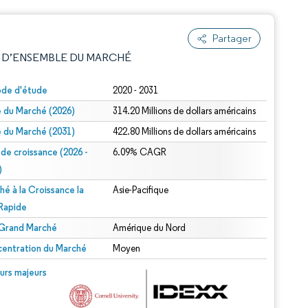
Partager
 D’ENSEMBLE DU MARCHÉ
ode d'étude
2020 - 2031
le du Marché (2026)
314.20 Millions de dollars américains
le du Marché (2031)
422.80 Millions de dollars américains
 de croissance (2026 -
6.09% CAGR
)
hé à la Croissance la
Asie-Pacifique
e attribution sous CC BY 4.0.
 Rapide
 Grand Marché
Amérique du Nord
entration du Marché
Moyen
© Mordor Intelligence. La réutilisation nécessite une attribution sous CC BY 4.0.
urs majeurs