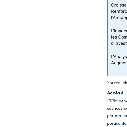
Croissa
Renforc
l'Antid
L'Image
les Obs
d'Inves
L'Analy
Augment
Source: Mo
Accès à 
L'IRM debo
séances s
performan
pertinente