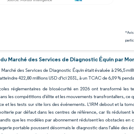
*Avis
partic
 du Marché des Services de Diagnostic Équin par Mor
du Marché des Services de Diagnostic Équin était évaluée à 296,5 mil
atteindre 422,80 millions USD d'ici 2031, à un TCAC de 6,09 % penda
coles réglementaires de biosécurité en 2026 ont transformé les t
ans les compétitions d'élite et les mouvements transfrontaliers, ce 
ce et les tests sur site lors des événements. L'IRM debout et la t
boiterie par défaut dans les centres de référence, car ils réduisent le
tandis que les modèles par abonnement réduisent les obstacles en ca
magerie portable poussent désormais le diagnostic dans l'allée des é