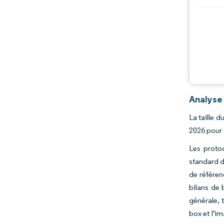
Analyse
La taille 
2026 pour 
Les proto
standard d
de référen
bilans de 
générale, 
box et l'i