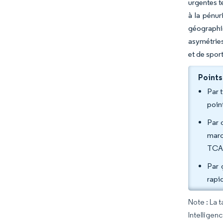
urgentes t
à la pénur
géographiq
asymétries
et de sport
Points
Par 
poin
Par 
marc
TCAC
Par 
rapi
Note : La 
Intelligen