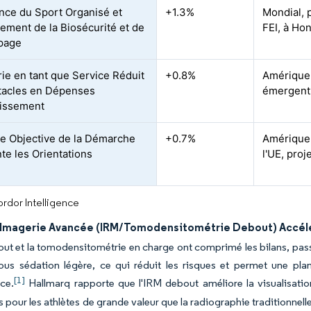
nce du Sport Organisé et
+1.3%
Mondial, p
ement de la Biosécurité et de
FEI, à Ho
opage
rie en tant que Service Réduit
+0.8%
Amérique 
tacles en Dépenses
émergent 
tissement
se Objective de la Démarche
+0.7%
Amérique 
e les Orientations
l'UE, proj
rdor Intelligence
l'Imagerie Avancée (IRM/Tomodensitométrie Debout) Accéléra
ut et la tomodensitométrie en charge ont comprimé les bilans, pass
ous sédation légère, ce qui réduit les risques et permet une pla
[1]
ce.
Hallmarq rapporte que l'IRM debout améliore la visualisati
s pour les athlètes de grande valeur que la radiographie traditionnell