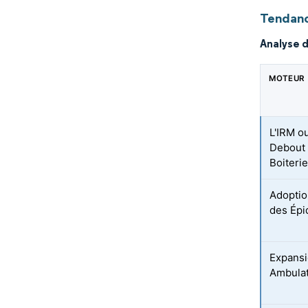
Tendanc
Analyse 
MOTEUR
L'IRM o
Debout 
Boiteri
Adoptio
des Ép
Expansi
Ambulat