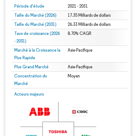
Période d'étude
2021 - 2031
Taille du Marché (2026)
17.35 Milliards de dollars
Taille du Marché (2031)
26.33 Milliards de dollars
Taux de croissance (2026
8.70% CAGR
- 2031)
Marché à la Croissance la
Asie-Pacifique
Plus Rapide
Plus Grand Marché
Asie-Pacifique
Concentration du
Moyen
Marché
Image © Mordor Intelligence. La réutilisation nécessite une attribution sous CC 
Acteurs majeurs