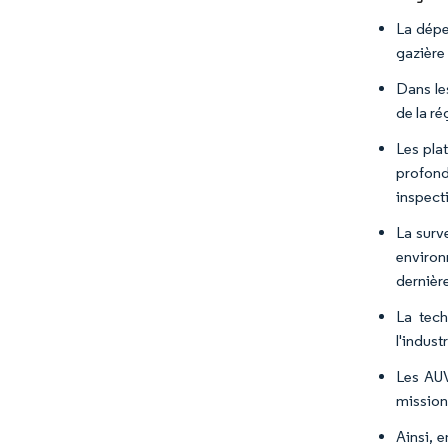
La dépe
gazière
Dans le
de la r
Les pla
profond
inspecti
La surv
environ
dernièr
La tech
l'indust
Les AUV
missions
Ainsi, 