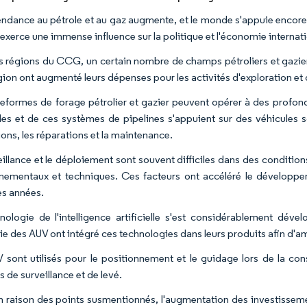
ndance au pétrole et au gaz augmente, et le monde s'appuie encore for
 exerce une immense influence sur la politique et l'économie internat
s régions du CCG, un certain nombre de champs pétroliers et gaziers
égion ont augmenté leurs dépenses pour les activités d'exploration et
teformes de forage pétrolier et gazier peuvent opérer à des profo
es et de ces systèmes de pipelines s'appuient sur des véhicules sou
ons, les réparations et la maintenance.
eillance et le déploiement sont souvent difficiles dans des conditio
nementaux et techniques. Ces facteurs ont accéléré le développ
es années.
nologie de l'intelligence artificielle s'est considérablement dév
rie des AUV ont intégré ces technologies dans leurs produits afin d'amé
 sont utilisés pour le positionnement et le guidage lors de la con
 de surveillance et de levé.
en raison des points susmentionnés, l'augmentation des investissem