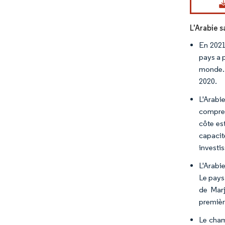
L'Arabie s
En 2021
pays a p
monde. 
2020.
L'Arabi
compren
côte es
capacit
investi
L'Arabi
Le pays
de Marj
premièr
Le cham