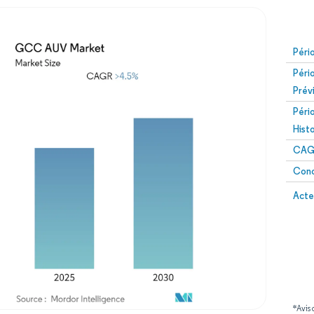
Péri
Péri
Prév
Péri
Hist
CAG
Conc
Acte
*Avis 