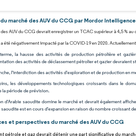
Image © Mordor Intelligence. La réutilisation nécessite une attribution sous CC BY 4.0
 du marché des AUV du CCG par Mordor Intelligence
des AUV du CCG devrait enregistrer un TCAC supérieur à 4,5 % au co
a été négativement impacté par la COVID-19 en 2020. Actuellement, 
terme, la hausse des activités de production pétrolière et gazièr
ntation des activités de déclassement pétrolier et gazier devraient s
che, l'interdiction des activités d'exploration et de production en m
ns, les développements technologiques croissants dans le domai
e la période de prévision.
on d'Arabie saoudite domine le marché et devrait également affiche
e saoudite est en cours d'expansion en raison du nombre croissant de 
es et perspectives du marché des AUV du CCG
t pétrole et gaz devrait détenir une part significative du marc