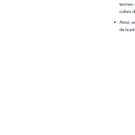
termes d
cubes de
Ainsi, 
de la pé