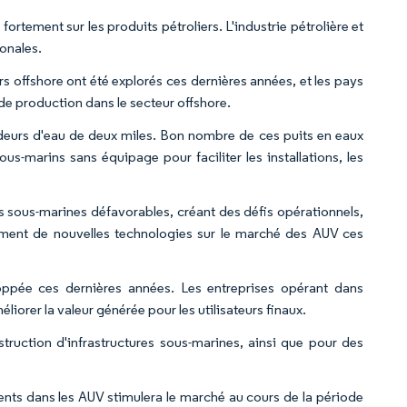
tement sur les produits pétroliers. L'industrie pétrolière et
ionales.
 offshore ont été explorés ces dernières années, et les pays
 de production dans le secteur offshore.
ndeurs d'eau de deux miles. Bon nombre de ces puits en eaux
s-marins sans équipage pour faciliter les installations, les
ns sous-marines défavorables, créant des défis opérationnels,
ement de nouvelles technologies sur le marché des AUV ces
eloppée ces dernières années. Les entreprises opérant dans
liorer la valeur générée pour les utilisateurs finaux.
struction d'infrastructures sous-marines, ainsi que pour des
ents dans les AUV stimulera le marché au cours de la période