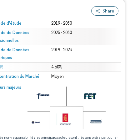
Share
ode d'étude
2019 - 2030
ode de Données
2025 - 2030
isionnelles
ode de Données
2019 - 2023
oriques
R
4.50%
entration du Marché
Moyen
urs majeurs
de non-responsabilité : les principaux acteurs sont triés sans ordre particulier