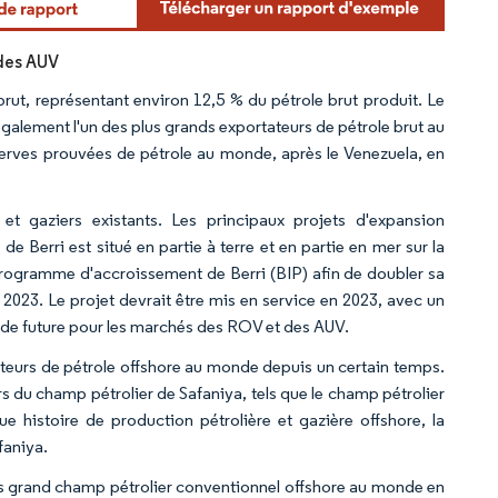
 des AUV
rut, représentant environ 12,5 % du pétrole brut produit. Le
 également l'un des plus grands exportateurs de pétrole brut au
serves prouvées de pétrole au monde, après le Venezuela, en
et gaziers existants. Les principaux projets d'expansion
 Berri est situé en partie à terre et en partie en mer sur la
u programme d'accroissement de Berri (BIP) afin de doubler sa
 2023. Le projet devrait être mis en service en 2023, avec un
ande future pour les marchés des ROV et des AUV.
cteurs de pétrole offshore au monde depuis un certain temps.
u champ pétrolier de Safaniya, tels que le champ pétrolier
e histoire de production pétrolière et gazière offshore, la
faniya.
plus grand champ pétrolier conventionnel offshore au monde en