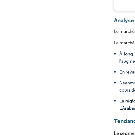
Analyse
Le marché 
Le marché 
À long 
l'augme
En revan
Néanmoi
cours d
La régi
L'Arabi
Tendanc
Le segmen