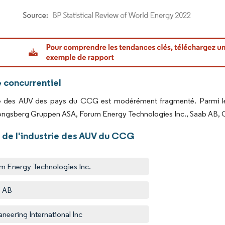
or Intelligence. La réutilisation nécessite une attribution sous CC BY 4.0.
 concurrentiel
 des AUV des pays du CCG est modérément fragmenté. Parmi les p
ongsberg Gruppen ASA, Forum Energy Technologies Inc., Saab AB, Oc
 de l'industrie des AUV du CCG
m Energy Technologies Inc.
b AB
neering International Inc