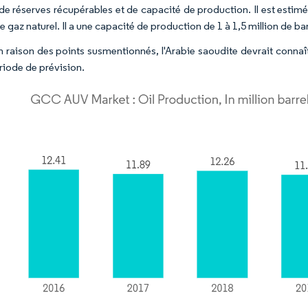
e réserves récupérables et de capacité de production. Il est estimé à
 gaz naturel. Il a une capacité de production de 1 à 1,5 million de bari
en raison des points susmentionnés, l'Arabie saoudite devrait conna
riode de prévision.