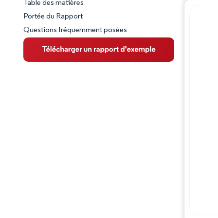
Table des matières
Aperçu du marché
Portée du Rapport
Questions fréquemment posées
VUE D’ENSEMBLE DU MARCHÉ
Principales tendances du marché
Paysage concurrentiel
Évolutions de l'industrie