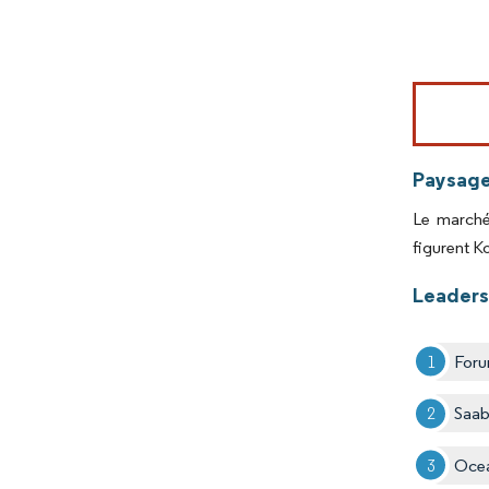
Image © Mord
Paysage
Le marché
figurent K
Leaders
Foru
Saa
Ocea