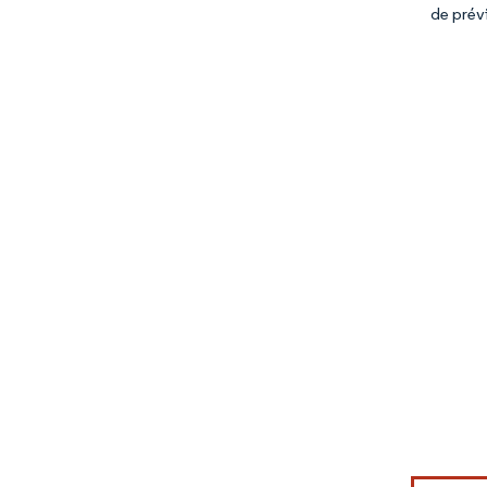
de prév
Image © Mord