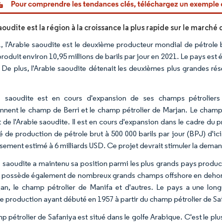
aoudite est la région à la croissance la plus rapide sur le marché
, l'Arabie saoudite est le deuxième producteur mondial de pétrole b
roduit environ 10,95 millions de barils par jour en 2021. Le pays est
De plus, l'Arabie saoudite détenait les deuxièmes plus grandes ré
e saoudite est en cours d'expansion de ses champs pétroliers 
nent le champ de Berri et le champ pétrolier de Marjan. Le champ de
t de l'Arabie saoudite. Il est en cours d'expansion dans le cadre d
é de production de pétrole brut à 500 000 barils par jour (BPJ) d'ici
ssement estimé à 6 milliards USD. Ce projet devrait stimuler la dem
e saoudite a maintenu sa position parmi les plus grands pays produ
 possède également de nombreux grands champs offshore en dehors d
an, le champ pétrolier de Manifa et d'autres. Le pays a une longu
e production ayant débuté en 1957 à partir du champ pétrolier de Sa
p pétrolier de Safaniya est situé dans le golfe Arabique. C'est le 