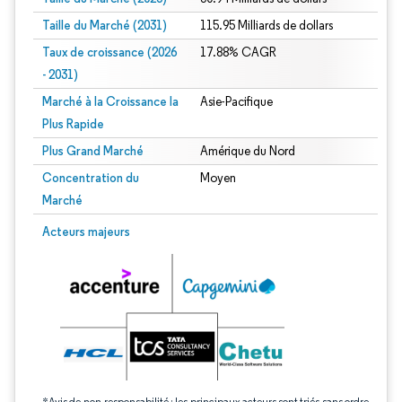
Taille du Marché (2031)
115.95 Milliards de dollars
Taux de croissance (2026
17.88% CAGR
- 2031)
Marché à la Croissance la
Asie-Pacifique
Plus Rapide
Plus Grand Marché
Amérique du Nord
Concentration du
Moyen
Marché
Image © Mordor Intelligence. La réutilisation nécessite une attribution sous CC 
Acteurs majeurs
*Avis de non-responsabilité : les principaux acteurs sont triés sans ordre