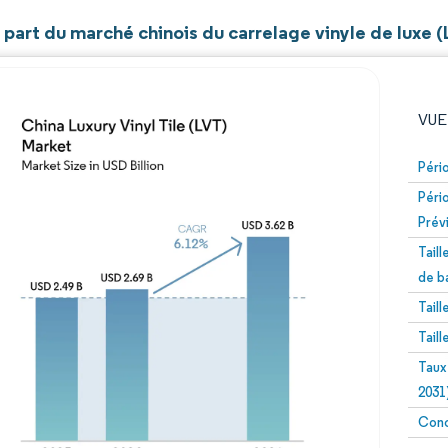
t part du marché chinois du carrelage vinyle de luxe 
VUE
Péri
Péri
Prév
Tail
de b
Tail
Image © Mordor Intelligence. La réutilisation nécessite un
Tail
Taux
2031
Conc