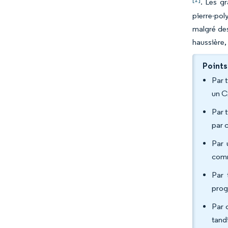
. Les g
pierre-pol
malgré des
haussière,
Points
Par 
un C
Par 
par 
Par 
comm
Par 
prog
Par 
tand