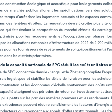
de construction écologique et acoustique pour les logements collec
s de marchés publics alignent les spécifications vers des solutio
les temps d'arrêt dans les logements occupés et les espaces commun
ns des fenêtres étroites. La rénovation devrait croître plus vite 
 ce qui fait évoluer la composition du marché chinois du carrelage
optimisés pour les recouvrements et l'occupation par phases. Les
par les allocations nationales d'infrastructure de 2024 de 2 900 mil
pour les fournisseurs de revêtements de sol qui positionnent à l'ava
ion dans les districts prioritaires.
 de la capacité nationale de SPC réduit les coûts unitaires et
é de SPC concentrée dans le Jiangsu et le Zhejiang complète l'app
 frais logistiques et stabilise les délais de livraison pour les achet
tomatisation et les économies d'échelle soutiennent des coûts uni
pacité atteignent des périodes de retour sur investissement attractiv
 plus petits sur les prix des matières premières et les rendements.
s extrudeuses peuvent réduire sensiblement les factures d'énergie a
roducteurs qui répondent aux appels d'offres institutionnels. Les f