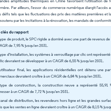
randes amplitudes thermiques en Chine favorisent l'utilisation d
ymère. Par ailleurs, l'essor du commerce numérique élargit l'accès 
 défis tels que les fluctuations des prix des matières premières et 
 soutenu par les incitations à la rénovation, les mandats de conformi
 clés du rapport
type de produit, le SPC rigide a dominé avec une part de revenus de 6
AGR de 7,95 % jusqu'en 2031.
type d'installation, les systèmes à verrouillage par clic ont représen
clic devraient se développer à un CAGR de 6,55 % jusqu'en 2031.
utilisateur final, les applications résidentielles ont détenu une p
erciaux devraient croître à un CAGR de 6,84 % jusqu'en 2031.
type de construction, la construction neuve a représenté 55,91
resser à un CAGR de 7,72 % jusqu'en 2031.
canal de distribution, les revendeurs hors ligne et les grandes sur
is que les ventes en ligne devraient croître à un CAGR de 8,15 % jusq