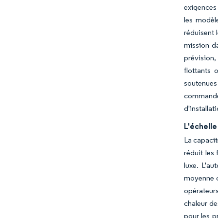
exigences 
les modèle
réduisent 
mission da
prévision,
flottants 
soutenues 
commandes 
d'installat
L'échelle
La capacit
réduit les
luxe. L'au
moyenne ca
opérateurs
chaleur de
pour les p