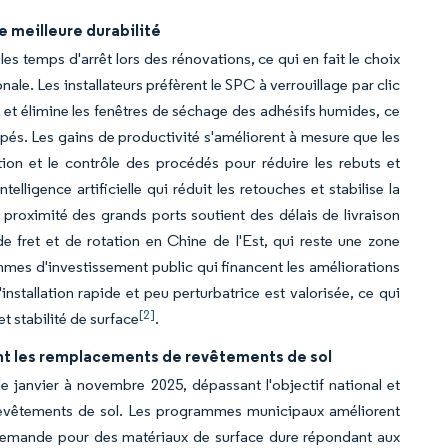
e meilleure durabilité
s temps d'arrêt lors des rénovations, ce qui en fait le choix
nale. Les installateurs préfèrent le SPC à verrouillage par clic
on et élimine les fenêtres de séchage des adhésifs humides, ce
upés. Les gains de productivité s'améliorent à mesure que les
ion et le contrôle des procédés pour réduire les rebuts et
lligence artificielle qui réduit les retouches et stabilise la
proximité des grands ports soutient des délais de livraison
de fret et de rotation en Chine de l'Est, qui reste une zone
es d'investissement public qui financent les améliorations
allation rapide et peu perturbatrice est valorisée, ce qui
[2]
et stabilité de surface
.
nt les remplacements de revêtements de sol
 janvier à novembre 2025, dépassant l'objectif national et
revêtements de sol. Les programmes municipaux améliorent
ne demande pour des matériaux de surface dure répondant aux