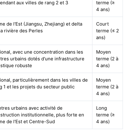
tendant aux villes de rang 2 et 3
terme (≥
4 ans)
ne de l'Est (Jiangsu, Zhejiang) et delta
Court
la rivière des Perles
terme (≤ 2
ans)
ional, avec une concentration dans les
Moyen
tres urbains dotés d'une infrastructure
terme (2 à
istique robuste
4 ans)
ional, particulièrement dans les villes de
Moyen
g 1 et les projets du secteur public
terme (2 à
4 ans)
tres urbains avec activité de
Long
struction institutionnelle, plus forte en
terme (≥
ne de l'Est et Centre-Sud
4 ans)