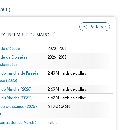
(LVT)
Partager
 D’ENSEMBLE DU MARCHÉ
ode d'étude
2020 - 2031
ode de Données
2026 - 2031
isionnelles
le du marché de l'année
2.49 Milliards de dollars
ase (2025)
le du Marché (2026)
2.69 Milliards de dollars
e attribution sous CC BY 4.0.
le du Marché (2031)
3.62 Milliards de dollars
 de croissance (2026 -
6.12% CAGR
)
entration du Marché
Faible