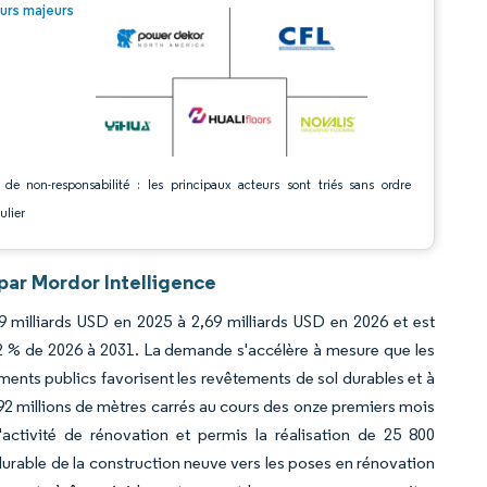
© Mordor Intelligence. La réutilisation nécessite une attribution sous CC BY 4.0.
urs majeurs
 de non-responsabilité : les principaux acteurs sont triés sans ordre
ulier
 par Mordor Intelligence
49 milliards USD en 2025 à 2,69 milliards USD en 2026 et est
12 % de 2026 à 2031. La demande s'accélère à mesure que les
nts publics favorisent les revêtements de sol durables et à
 392 millions de mètres carrés au cours des onze premiers mois
'activité de rénovation et permis la réalisation de 25 800
durable de la construction neuve vers les poses en rénovation