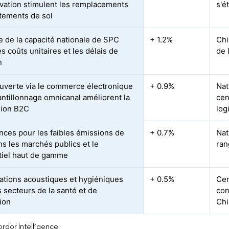
vation stimulent les remplacements
s'é
tements de sol
le de la capacité nationale de SPC
+ 1.2%
Chi
es coûts unitaires et les délais de
de 
n
uverte via le commerce électronique
+ 0.9%
Nat
hantillonnage omnicanal améliorent la
cen
sion B2C
log
nces pour les faibles émissions de
+ 0.7%
Nat
s les marchés publics et le
ran
tiel haut de gamme
ations acoustiques et hygiéniques
+ 0.5%
Cen
s secteurs de la santé et de
con
tion
Chi
rdor Intelligence