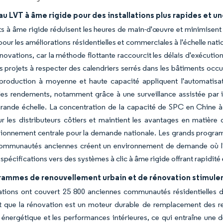
u LVT à âme rigide pour des installations plus rapides et un
s à âme rigide réduisent les heures de main-d'œuvre et minimisent le
pour les améliorations résidentielles et commerciales à l'échelle natio
énovations, car la méthode flottante raccourcit les délais d'exécuti
es projets à respecter des calendriers serrés dans les bâtiments occ
 production à moyenne et haute capacité appliquent l'automatisat
les rendements, notamment grâce à une surveillance assistée par inte
grande échelle. La concentration de la capacité de SPC en Chine à 
r les distributeurs côtiers et maintient les avantages en matière 
ionnement centrale pour la demande nationale. Les grands programm
ommunautés anciennes créent un environnement de demande où l'inst
 spécifications vers des systèmes à clic à âme rigide offrant rapidité 
rammes de renouvellement urbain et de rénovation stimule
tions ont couvert 25 800 anciennes communautés résidentielles de
t que la rénovation est un moteur durable de remplacement des 
té énergétique et les performances intérieures, ce qui entraîne u