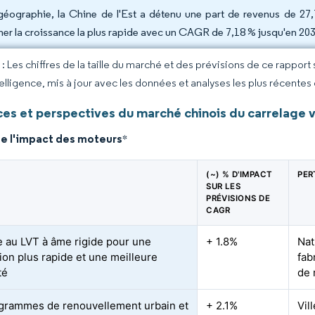
géographie, la Chine de l'Est a détenu une part de revenus de 27
cher la croissance la plus rapide avec un CAGR de 7,18 % jusqu'en 203
 Les chiffres de la taille du marché et des prévisions de ce rapport
elligence, mis à jour avec les données et analyses les plus récentes
es et perspectives du marché chinois du carrelage v
de l'impact des moteurs
*
(~) % D'IMPACT
PER
SUR LES
PRÉVISIONS DE
CAGR
 au LVT à âme rigide pour une
+ 1.8%
Nat
tion plus rapide et une meilleure
fab
té
de 
grammes de renouvellement urbain et
+ 2.1%
Vil