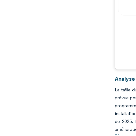
Analyse 
La taille 
prévue pou
programmes
installati
de 2025, 
améliorati
[1]