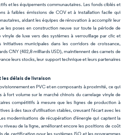
tifs et les équipements communautaires. Les fonds ciblés et
ns à faibles émissions de COV et à installation facile qui
autaires, aidant les équipes de rénovation à accomplir leur
que les poses en construction neuve sur toute la période de
 vinyle de luxe vers des systèmes à verrouillage par clic et
 initiatives municipales dans les corridors de croissance,
liards CNY (402,8 milliards USD), maintiennent des carnets de
nce leurs stocks, leur support technique et leurs partenaires
 les délais de livraison
rovisionnement en PVC et en composants à proximité, ce qui
eurs à fort volume sur le marché chinois du carrelage vinyle de
taires compétitifs à mesure que les lignes de production à
es à des taux d'utilisation stables, creusant l'écart avec les
 Les modernisations de récupération d'énergie qui captent la
u niveau de la ligne, améliorant encore les positions de coût
rais de certification pour les systèmes ISO et les programmes