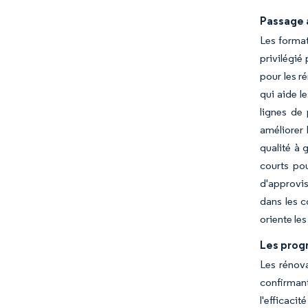
Passage a
Les format
privilégié 
pour les r
qui aide l
lignes de
améliorer 
qualité à 
courts pou
d'approvis
dans les c
oriente les
Les prog
Les rénova
confirman
l'efficaci