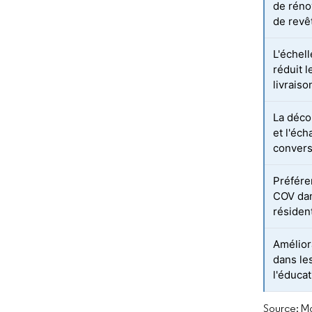
de réno
de revê
L'échel
réduit l
livraiso
La déco
et l'éc
conver
Préfére
COV dan
résiden
Amélior
dans le
l'éduca
Source: Mo