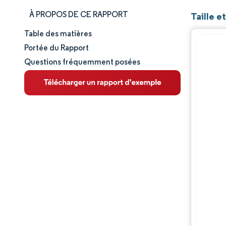
À PROPOS DE CE RAPPORT
Taille e
Table des matières
Taille et part de marché
Portée du Rapport
Questions fréquemment posées
Analyse du marché
Tendances et perspectives
Analyse des segments
Analyse géographique
Paysage concurrentiel
Acteurs majeurs
Évolutions de l'industrie