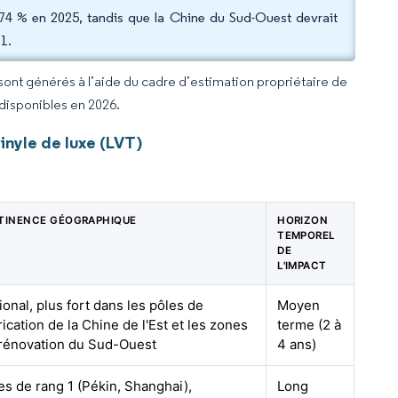
,74 % en 2025, tandis que la Chine du Sud-Ouest devrait
1.
 sont générés à l’aide du cadre d’estimation propriétaire de
 disponibles en 2026.
inyle de luxe (LVT)
TINENCE GÉOGRAPHIQUE
HORIZON
TEMPOREL
DE
L'IMPACT
ional, plus fort dans les pôles de
Moyen
rication de la Chine de l'Est et les zones
terme (2 à
rénovation du Sud-Ouest
4 ans)
les de rang 1 (Pékin, Shanghai),
Long