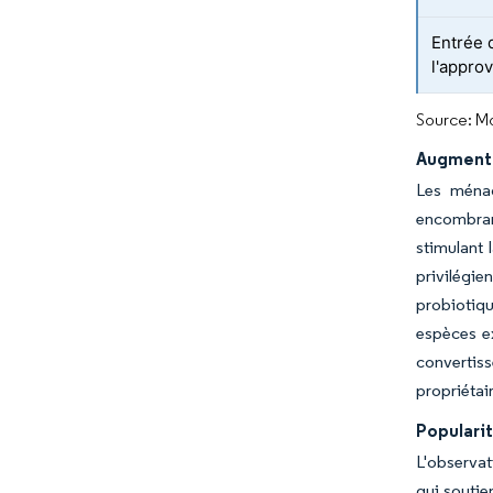
Entrée 
l'appro
Source: Mo
Augmenta
Les ménag
encombrant
stimulant 
privilégi
probiotiqu
espèces e
convertis
propriétai
Popularit
L'observat
qui soutie