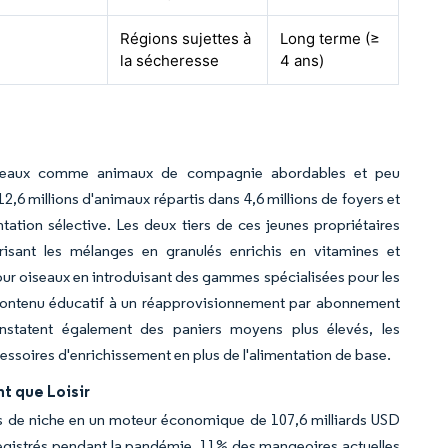
Régions sujettes à
Long terme (≥
la sécheresse
4 ans)
oiseaux comme animaux de compagnie abordables et peu
,6 millions d'animaux répartis dans 4,6 millions de foyers et
ation sélective. Les deux tiers de ces jeunes propriétaires
vorisant les mélanges en granulés enrichis en vitamines et
our oiseaux en introduisant des gammes spécialisées pour les
 contenu éducatif à un réapprovisionnement par abonnement
constatent également des paniers moyens plus élevés, les
essoires d'enrichissement en plus de l'alimentation de base.
t que Loisir
ps de niche en un moteur économique de 107,6 milliards USD
enregistrés pendant la pandémie, 11% des mangeoires actuelles