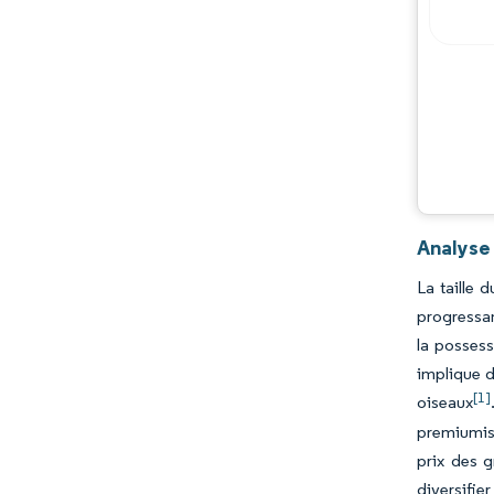
Analyse
La taille 
progressa
la possess
implique d
[1]
oiseaux
premiumis
prix des g
diversifie