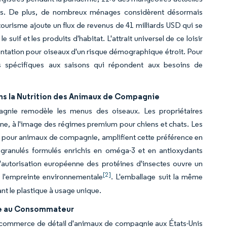
pés. De plus, de nombreux ménages considèrent désormais
ourisme ajoute un flux de revenus de 41 milliards USD qui se
suif et les produits d'habitat. L'attrait universel de ce loisir
mentation pour oiseaux d'un risque démographique étroit. Pour
es spécifiques aux saisons qui répondent aux besoins de
ns la Nutrition des Animaux de Compagnie
agnie remodèle les menus des oiseaux. Les propriétaires
e, à l'image des régimes premium pour chiens et chats. Les
its pour animaux de compagnie, amplifient cette préférence en
s granulés formulés enrichis en oméga-3 et en antioxydants
'autorisation européenne des protéines d'insectes ouvre un
[2]
 l'empreinte environnementale
. L'emballage suit la même
nt le plastique à usage unique.
cte au Consommateur
 commerce de détail d'animaux de compagnie aux États-Unis