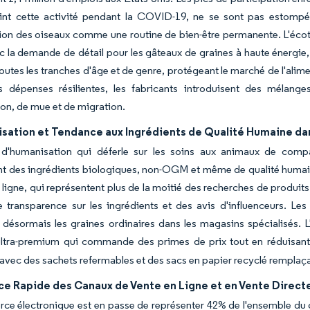
oint cette activité pendant la COVID-19, ne se sont pas estom
tion des oiseaux comme une routine de bien-être permanente. L'écot
 la demande de détail pour les gâteaux de graines à haute énergie, le 
toutes les tranches d'âge et de genre, protégeant le marché de l'ali
s dépenses résilientes, les fabricants introduisent des mélang
on, de mue et de migration.
sation et Tendance aux Ingrédients de Qualité Humaine da
d'humanisation qui déferle sur les soins aux animaux de comp
t des ingrédients biologiques, non-OGM et même de qualité humain
n ligne, qui représentent plus de la moitié des recherches de produ
e transparence sur les ingrédients et des avis d'influenceurs. Le
désormais les graines ordinaires dans les magasins spécialisés. L
ltra-premium qui commande des primes de prix tout en réduisant
avec des sachets refermables et des sacs en papier recyclé remplaça
ce Rapide des Canaux de Vente en Ligne et en Vente Dire
ce électronique est en passe de représenter 42% de l'ensemble du