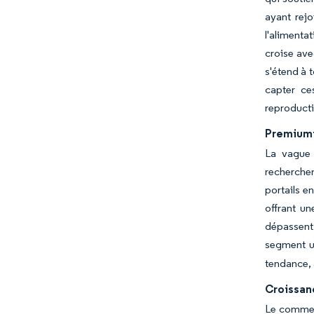
ayant rej
l'alimenta
croise avec
s'étend à 
capter ce
reproducti
Premiumi
La vague 
recherchen
portails e
offrant un
dépassent 
segment u
tendance, 
Croissan
Le commer