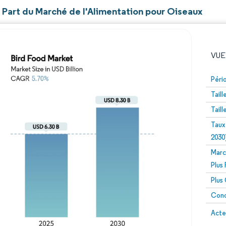
t Part du Marché de l'Alimentation pour Oiseaux
VUE
Péri
Tail
Tail
Taux
2030
Marc
Image © Mordor Intelligence. La réutilisation nécessite un
Plus
Plus
Conc
Image 
Acte