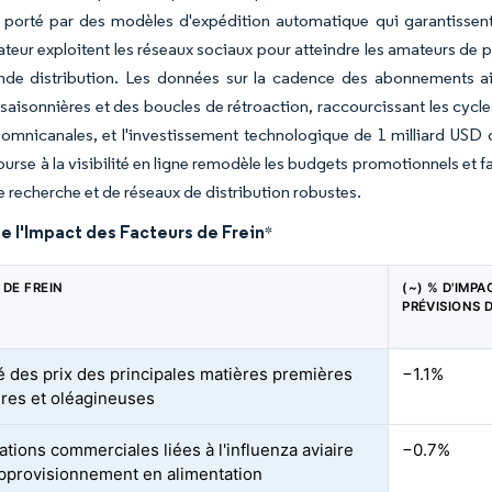
, porté par des modèles d'expédition automatique qui garantissent
ur exploitent les réseaux sociaux pour atteindre les amateurs de pi
nde distribution. Les données sur la cadence des abonnements aid
 saisonnières et des boucles de rétroaction, raccourcissant les cycl
 omnicanales, et l'investissement technologique de 1 milliard USD 
ourse à la visibilité en ligne remodèle les budgets promotionnels et
 recherche et de réseaux de distribution robustes.
e l'Impact des Facteurs de Frein
*
 DE FREIN
(~) % D'IMPA
PRÉVISIONS 
té des prix des principales matières premières
−1.1%
ères et oléagineuses
ations commerciales liées à l'influenza aviaire
−0.7%
approvisionnement en alimentation