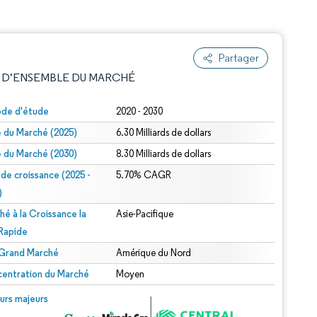
Partager
 D’ENSEMBLE DU MARCHÉ
ode d'étude
2020 - 2030
le du Marché (2025)
6.30 Milliards de dollars
le du Marché (2030)
8.30 Milliards de dollars
 de croissance (2025 -
5.70% CAGR
)
hé à la Croissance la
Asie-Pacifique
e attribution sous CC BY 4.0.
 Rapide
 Grand Marché
Amérique du Nord
entration du Marché
Moyen
© Mordor Intelligence. La réutilisation nécessite une attribution sous CC BY 4.0.
urs majeurs