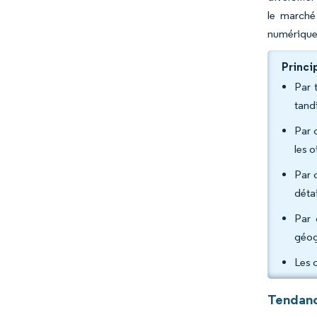
le marché
numérique 
Princi
Par 
tand
Par 
les 
Par 
déta
Par 
géog
Les 
Tendanc