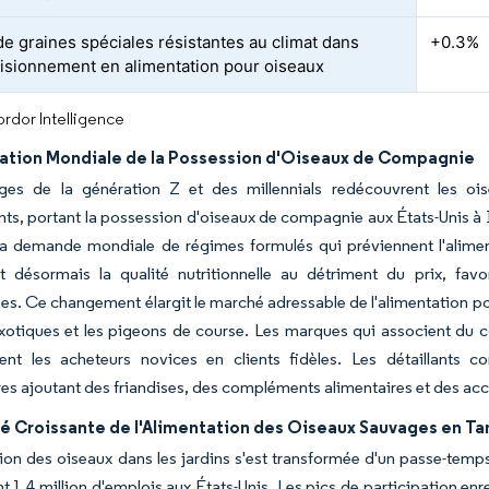
de graines spéciales résistantes au climat dans
+0.3%
visionnement en alimentation pour oiseaux
rdor Intelligence
tion Mondiale de la Possession d'Oiseaux de Compagnie
es de la génération Z et des millennials redécouvrent les 
s, portant la possession d'oiseaux de compagnie aux États-Unis à 12
la demande mondiale de régimes formulés qui préviennent l'aliment
ent désormais la qualité nutritionnelle au détriment du prix, fa
es. Ce changement élargit le marché adressable de l'alimentation p
xotiques et les pigeons de course. Les marques qui associent du
sent les acheteurs novices en clients fidèles. Les détaillants 
res ajoutant des friandises, des compléments alimentaires et des acc
é Croissante de l'Alimentation des Oiseaux Sauvages en Tan
ion des oiseaux dans les jardins s'est transformée d'un passe-tem
nt 1,4 million d'emplois aux États-Unis. Les pics de participation 