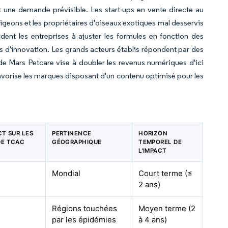
 une demande prévisible. Les start-ups en vente directe au
geons et les propriétaires d'oiseaux exotiques mal desservis
ent les entreprises à ajuster les formules en fonction des
es d'innovation. Les grands acteurs établis répondent par des
de Mars Petcare vise à doubler les revenus numériques d'ici
 favorise les marques disposant d'un contenu optimisé pour les
CT SUR LES
PERTINENCE
HORIZON
DE TCAC
GÉOGRAPHIQUE
TEMPOREL DE
L'IMPACT
Mondial
Court terme (≤
2 ans)
Régions touchées
Moyen terme (2
par les épidémies
à 4 ans)