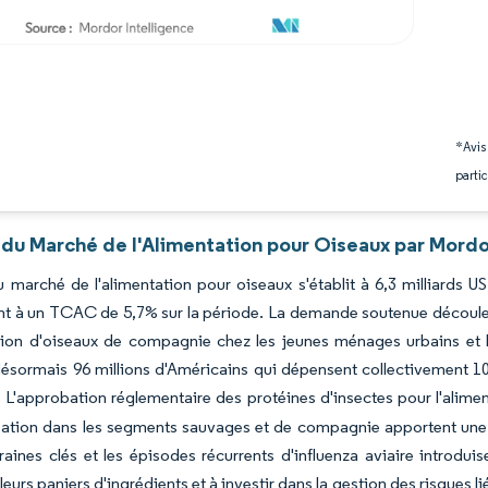
*Avis
partic
 du Marché de l'Alimentation pour Oiseaux par Mordo
du marché de l'alimentation pour oiseaux s'établit à 6,3 milliards U
nt à un TCAC de 5,7% sur la période. La demande soutenue découl
ion d'oiseaux de compagnie chez les jeunes ménages urbains et l'e
ésormais 96 millions d'Américains qui dépensent collectivement 10
. L'approbation réglementaire des protéines d'insectes pour l'alime
ation dans les segments sauvages et de compagnie apportent une d
raines clés et les épisodes récurrents d'influenza aviaire introduis
r leurs paniers d'ingrédients et à investir dans la gestion des risque