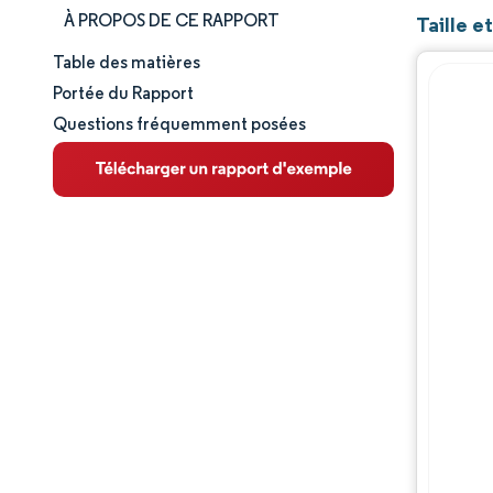
À PROPOS DE CE RAPPORT
Taille e
Table des matières
Taille et part de marché
Portée du Rapport
Questions fréquemment posées
Analyse du marché
Tendances et perspectives
Analyse des segments
Analyse géographique
Paysage concurrentiel
Acteurs majeurs
Évolutions de l'industrie