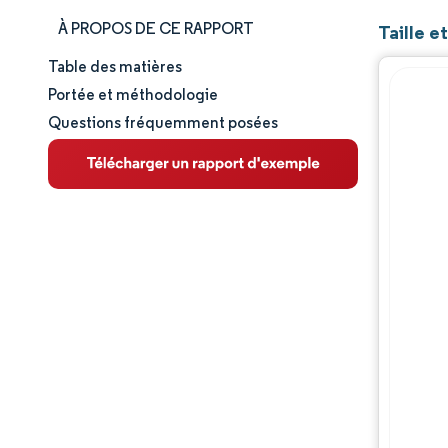
À PROPOS DE CE RAPPORT
Taille e
Table des matières
Taille et part de marché
Portée et méthodologie
Questions fréquemment posées
Analyse du marché
Tendances et perspectives
Analyse des segments
Analyse géographique
Analyse de la chaîne de valeur
Paysage concurrentiel
Acteurs majeurs