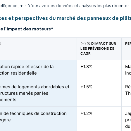
elligence, mis à jour avec les données et analyses les plus récentes
es et perspectives du marché des panneaux de plâtr
de l'impact des moteurs
*
S
(~) % D'IMPACT SUR
PE
LES PRÉVISIONS DE
CAGR
ation rapide et essor de la
+1.8%
Ma
ction résidentielle
In
mes de logements abordables et
+1.5%
Ré
structures menés par les
Th
nements
n de techniques de construction
+1.2%
Ja
égère
pr
du