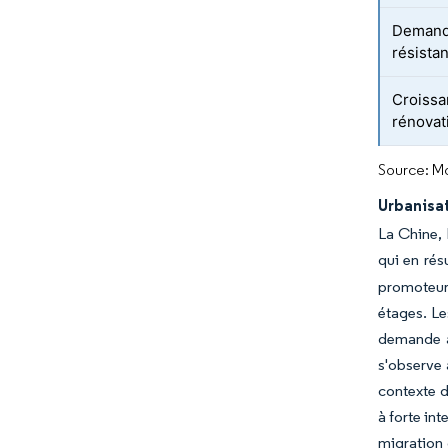
Demande
résistan
Croissa
rénovat
Source: Mo
Urbanisat
La Chine, 
qui en rés
promoteurs
étages. Le
demande a
s'observe 
contexte d
à forte in
migration 