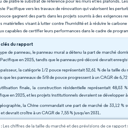
 de plâtre le substrat de référence pour les murs et les plafonds. 
Asie Pacifique vers les travaux de rénovation qui valorisent les pertu
pouce gagnent des parts dans les projets soumis à des exigences ren
s matérielles visant à lutter contre l'humidité et à réduire le carbon
x capables de certifier leurs performances dans le cadre de progra
 clés du rapport
type de panneau, le panneau mural a détenu la part de marché domi
 Pacifique en 2025, tandis que le panneau pré-décoré devrait enregis
épaisseur, la catégorie 1/2 pouce représentait 52,61 % de la taille d
is que les panneaux de 5/8 de pouce progressent à un CAGR de 6,72
utilisation finale, la construction résidentielle représentait 48,0
fique en 2025, et les projets institutionnels devraient se développe
géographie, la Chine commandait une part de marché de 33,12 % su
 et devrait croître à un CAGR de 7,55 % jusqu'en 2031.
 Les chiffres de la taille du marché et des prévisions de ce rapport