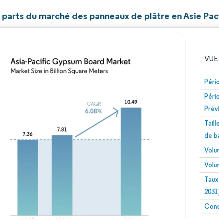
t parts du marché des panneaux de plâtre en Asie Pac
VUE
Péri
Péri
Prév
Tail
de b
Volu
Image © Mordor Intelligence. La réutilisation nécessite un
Volu
Taux
2031
Conc