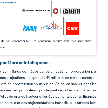
© Mordor Intelligence. La réutilisation nécessite une attribution sous CC BY 4.0.
urs majeurs
 de non-responsabilité : les principaux acteurs sont triés sans ordre
ulier
 par Mordor Intelligence
7,81 milliards de mètres carrés en 2026, en progression par
 des projections indiquant 10,49 milliards de mètres carrés en
vité de construction soutenue en Chine, en Inde et dans les
ssière, les promoteurs privilégiant des cloisons intérieures
tielles de grande hauteur et les équipements publics financés
ructurelle et des réglementations incendie plus strictes font