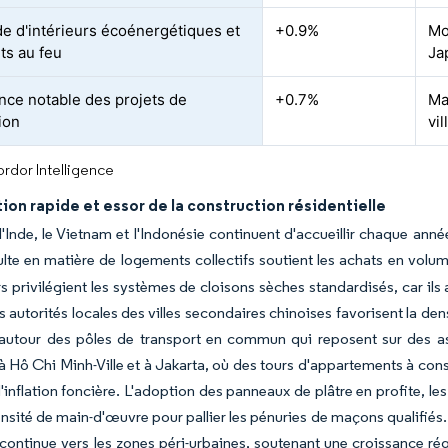
 d'intérieurs écoénergétiques et
+0.9%
Mo
ts au feu
Ja
nce notable des projets de
+0.7%
Ma
ion
vi
rdor Intelligence
ion rapide et essor de la construction résidentielle
l'Inde, le Vietnam et l'Indonésie continuent d'accueillir chaque an
ulte en matière de logements collectifs soutient les achats en volu
 privilégient les systèmes de cloisons sèches standardisés, car ils al
s autorités locales des villes secondaires chinoises favorisent la dens
utour des pôles de transport en commun qui reposent sur des ass
à Hô Chi Minh-Ville et à Jakarta, où des tours d'appartements à cons
'inflation foncière. L'adoption des panneaux de plâtre en profite,
tensité de main-d'œuvre pour pallier les pénuries de maçons qualifi
continue vers les zones péri-urbaines, soutenant une croissance ré