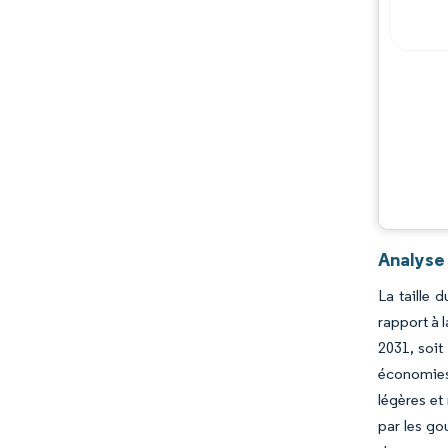
Opportunités et perspectives
Évolutions de l'industrie
Analyse
La taille 
rapport à 
2031, soit
économies 
légères et
par les go