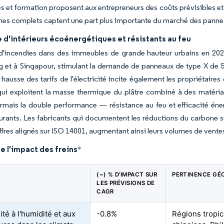
s et formation proposent aux entrepreneurs des coûts prévisibles et 
es complets captent une part plus importante du marché des pannea
d'intérieurs écoénergétiques et résistants au feu
 d'incendies dans des immeubles de grande hauteur urbains en 202
et à Singapour, stimulant la demande de panneaux de type X de 5/8
 hausse des tarifs de l'électricité incite également les propriétair
qui exploitent la masse thermique du plâtre combiné à des matér
rmais la double performance — résistance au feu et efficacité éne
urants. Les fabricants qui documentent les réductions du carbone s
ffres alignés sur ISO 14001, augmentant ainsi leurs volumes de vente
e l'impact des freins
*
(~) % D'IMPACT SUR
PERTINENCE GÉ
LES PRÉVISIONS DE
CAGR
ité à l'humidité et aux
-0.8%
Régions tropic