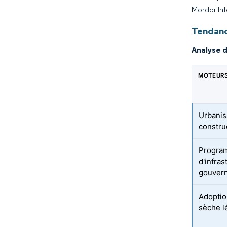
Mordor Int
Tendanc
Analyse 
MOTEUR
Urbanis
constru
Program
d'infra
gouver
Adoptio
sèche l