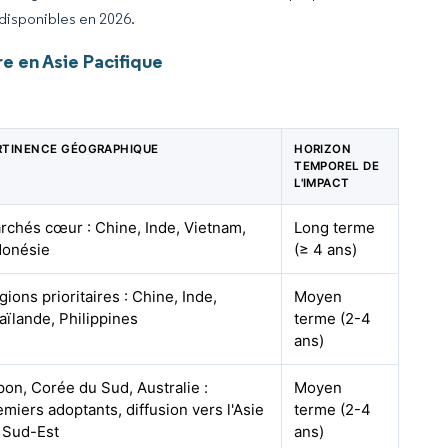
 disponibles en 2026.
e en Asie Pacifique
RTINENCE GÉOGRAPHIQUE
HORIZON
TEMPOREL DE
L'IMPACT
rchés cœur : Chine, Inde, Vietnam,
Long terme
donésie
(≥ 4 ans)
gions prioritaires : Chine, Inde,
Moyen
aïlande, Philippines
terme (2-4
ans)
pon, Corée du Sud, Australie :
Moyen
emiers adoptants, diffusion vers l'Asie
terme (2-4
 Sud-Est
ans)