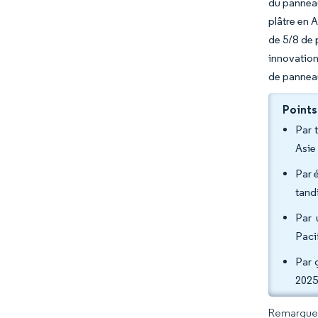
du panneau
plâtre en 
de 5/8 de 
innovation
de panneau
Points
Par 
Asie
Par 
tand
Par 
Paci
Par 
2025
Remarque :