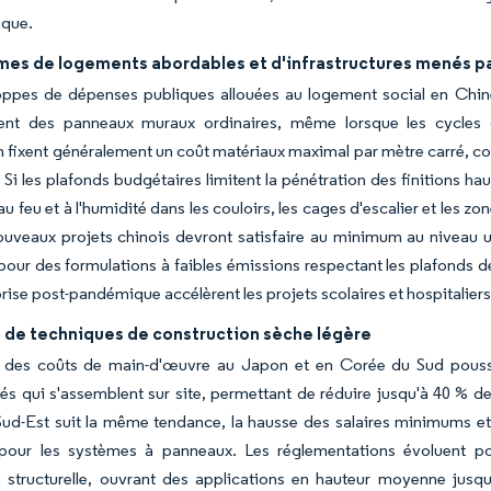
ique.
es de logements abordables et d'infrastructures menés p
oppes de dépenses publiques allouées au logement social en Chine
t des panneaux muraux ordinaires, même lorsque les cycles d
 fixent généralement un coût matériaux maximal par mètre carré, cont
. Si les plafonds budgétaires limitent la pénétration des finitions
 au feu et à l'humidité dans les couloirs, les cages d'escalier et les
ouveaux projets chinois devront satisfaire au minimum au niveau u
ur des formulations à faibles émissions respectant les plafonds de 
eprise post-pandémique accélèrent les projets scolaires et hospitaliers
 de techniques de construction sèche légère
 des coûts de main-d'œuvre au Japon et en Corée du Sud pousse 
ués qui s'assemblent sur site, permettant de réduire jusqu'à 40 
Sud-Est suit la même tendance, la hausse des salaires minimums et
 pour les systèmes à panneaux. Les réglementations évoluent po
 structurelle, ouvrant des applications en hauteur moyenne jusque