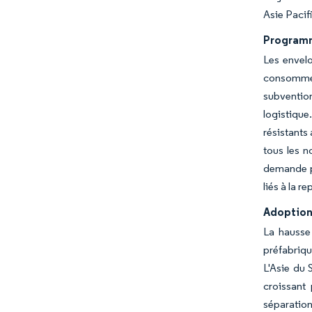
Asie Pacif
Programm
Les envel
consommen
subvention
logistique
résistants
tous les n
demande po
liés à la r
Adoption
La hausse
préfabriq
L'Asie du 
croissant
séparation