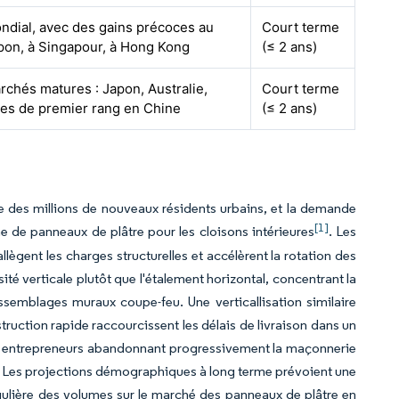
ndial, avec des gains précoces au
Court terme
pon, à Singapour, à Hong Kong
(≤ 2 ans)
rchés matures : Japon, Australie,
Court terme
lles de premier rang en Chine
(≤ 2 ans)
née des millions de nouveaux résidents urbains, et la demande
[1]
me de panneaux de plâtre pour les cloisons intérieures
. Les
lègent les charges structurelles et accélèrent la rotation des
ité verticale plutôt que l'étalement horizontal, concentrant la
emblages muraux coupe-feu. Une verticallisation similaire
truction rapide raccourcissent les délais de livraison dans un
 les entrepreneurs abandonnant progressivement la maçonnerie
és. Les projections démographiques à long terme prévoient une
gulière des volumes sur le marché des panneaux de plâtre en