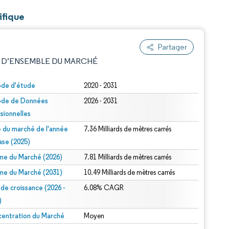
ifique
Partager
 D’ENSEMBLE DU MARCHÉ
ode d'étude
2020 - 2031
ode de Données
2026 - 2031
isionnelles
le du marché de l'année
7.36 Milliards de mètres carrés
ase (2025)
me du Marché (2026)
7.81 Milliards de mètres carrés
e attribution sous CC BY 4.0.
me du Marché (2031)
10.49 Milliards de mètres carrés
 de croissance (2026 -
6.08% CAGR
)
entration du Marché
Moyen