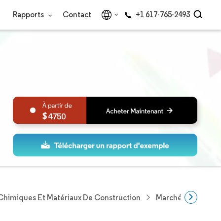
Rapports
Contact
+1 617-765-2493
4750
 Chimiques Et Matériaux De Construction
Marché Des Pannea