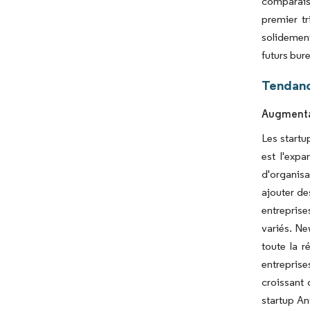
comparaiso
premier tr
solidement
futurs bure
Tendanc
Augmentat
Les startu
est l'exp
d'organisa
ajouter de
entreprise
variés. Ne
toute la r
entreprise
croissant 
startup An