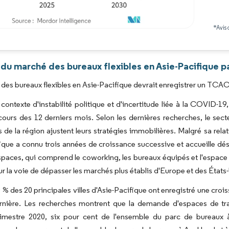
*Avis 
Image © Mordor Intelligence. La réutilisation nécessite une attribution sous CC BY 4.0
du marché des bureaux flexibles en Asie-Pacifique p
des bureaux flexibles en Asie-Pacifique devrait enregistrer un TCAC 
contexte d'instabilité politique et d'incertitude liée à la COVID-19
cours des 12 derniers mois. Selon les dernières recherches, le sec
s de la région ajustent leurs stratégies immobilières. Malgré sa rela
ique a connu trois années de croissance successive et accueille dés
espaces, qui comprend le coworking, les bureaux équipés et l'espace
sur la voie de dépasser les marchés plus établis d'Europe et des États-
 % des 20 principales villes d'Asie-Pacifique ont enregistré une crois
ernière. Les recherches montrent que la demande d'espaces de tra
rimestre 2020, six pour cent de l'ensemble du parc de bureaux à