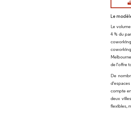
Le modèle
Le volume 
4 % du par
coworking
coworking
Melbourne.
de l'offre 
De nombre
d'espaces
compte en
deux ville
flexibles,