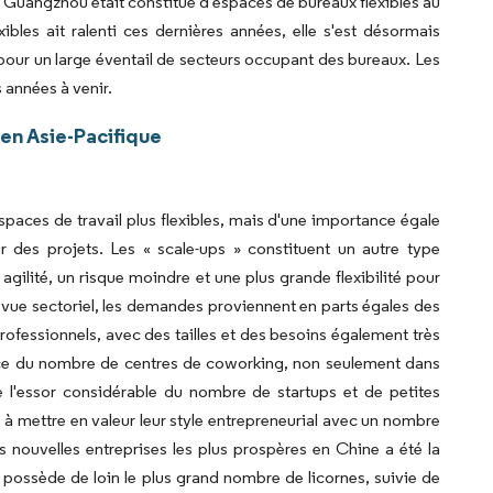
 Guangzhou était constitué d'espaces de bureaux flexibles au
bles ait ralenti ces dernières années, elle s'est désormais
our un large éventail de secteurs occupant des bureaux. Les
s années à venir.
en Asie-Pacifique
paces de travail plus flexibles, mais d'une importance égale
r des projets. Les « scale-ups » constituent un autre type
agilité, un risque moindre et une plus grande flexibilité pour
e vue sectoriel, les demandes proviennent en parts égales des
professionnels, avec des tailles et des besoins également très
issance du nombre de centres de coworking, non seulement dans
de l'essor considérable du nombre de startups et de petites
à mettre en valeur leur style entrepreneurial avec un nombre
s nouvelles entreprises les plus prospères en Chine a été la
possède de loin le plus grand nombre de licornes, suivie de