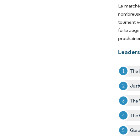
Le marché 
nombreuse
tournent v
forte augm
prochaine
Leaders 
The 
Jus
The 
The
Gara