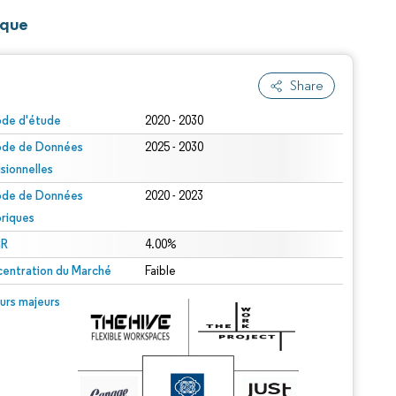
ique
Share
ode d'étude
2020 - 2030
ode de Données
2025 - 2030
isionnelles
ode de Données
2020 - 2023
oriques
R
4.00%
entration du Marché
Faible
urs majeurs