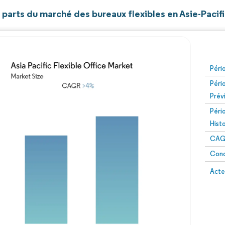
t parts du marché des bureaux flexibles en Asie-Pacif
Péri
Péri
Prév
Péri
Hist
CAG
Conc
Acte