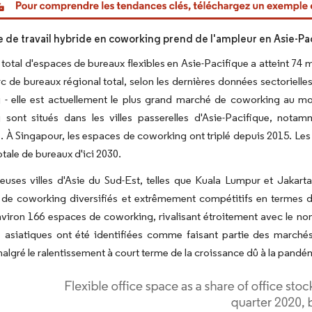
 de travail hybride en coworking prend de l'ampleur en Asie-Pa
total d'espaces de bureaux flexibles en Asie-Pacifique a atteint 74 
c de bureaux régional total, selon les dernières données sectoriell
 - elle est actuellement le plus grand marché de coworking au mo
 sont situés dans les villes passerelles d'Asie-Pacifique, not
 À Singapour, les espaces de coworking ont triplé depuis 2015. Les
totale de bureaux d'ici 2030.
uses villes d'Asie du Sud-Est, telles que Kuala Lumpur et Jakart
 de coworking diversifiés et extrêmement compétitifs en termes 
viron 166 espaces de coworking, rivalisant étroitement avec le n
s asiatiques ont été identifiées comme faisant partie des marchés
 malgré le ralentissement à court terme de la croissance dû à la pandé