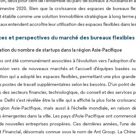
n, deux pour cent de l'ensemble du parc de bureaux à Auckland et à
imestre 2020. Bien que la croissance des espaces de bureaux flexi
 établie comme une solution immobilière stratégique à long terme p
aux entendent accroître leur utilisation des espaces flexibles dans le
es et perspectives du marché des bureaux flexibles 
ion du nombre de startups dans la région Asie-Pacifique
ps ont été communément associées à l'évolution vers l'adoption d'es
ansion vers de nouveaux marchés et l'accueil d'équipes basées su
tion qui a adopté les espaces flexibles, permettant une plus grande 
s postes de travail supplémentaires selon les besoins. D'un point d
s des secteurs financier, technologique, du conseil et des services 
w Delhi s'est révélée être la ville qui a affiché la plus forte cro
égion Asie-Pacifique, mais aussi à l'échelle mondiale, en raison 
s émergentes dans la ville. Les pays d'Asie-Pacifique ont commencé 
de nouvelles entreprises prospères. Ces dernières années, l'une de
t Financial, désormais connue sous le nom de Ant Group. La Chine 