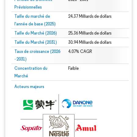
Prévisionnelles
Taille du marché de
24.37 Milliards de dollars
l'année de base (2025)
Taille du Marché (2026)
25.36 Milliards de dollars
Taille du Marché (2031)
30.94 Milliards de dollars
Taux de croissance (2026
4.07% CAGR
- 2031)
Concentration du
Faible
Marché
Image © Mordor Intelligence. La réutilisation nécessite une attribution sous CC 
Acteurs majeurs