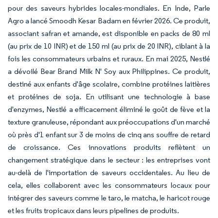
pour des saveurs hybrides locales-mondiales. En Inde, Parle
Agro a lancé Smoodh Kesar Badam en février 2026. Ce produit,
associant safran et amande, est disponible en packs de 80 ml
(au prix de 10 INR) et de 150 ml (au prix de 20 INR), ciblant à la
fois les consommateurs urbains et ruraux. En mai 2025, Nestlé
a dévoilé Bear Brand Milk N' Soy aux Philippines. Ce produit,
destiné aux enfants d'âge scolaire, combine protéines laitières
et protéines de soja. En utilisant une technologie à base
d'enzymes, Nestlé a efficacement éliminé le goût de fève et la
texture granuleuse, répondant aux préoccupations d'un marché
où près d'1 enfant sur 3 de moins de cinq ans souffre de retard
de croissance. Ces innovations produits reflètent un
changement stratégique dans le secteur : les entreprises vont
au-delà de l'importation de saveurs occidentales. Au lieu de
cela, elles collaborent avec les consommateurs locaux pour
intégrer des saveurs comme le taro, le matcha, le haricot rouge
et les fruits tropicaux dans leurs pipelines de produits.