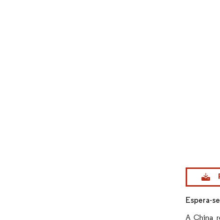
Imagem © Mo
Espera-se
A China r