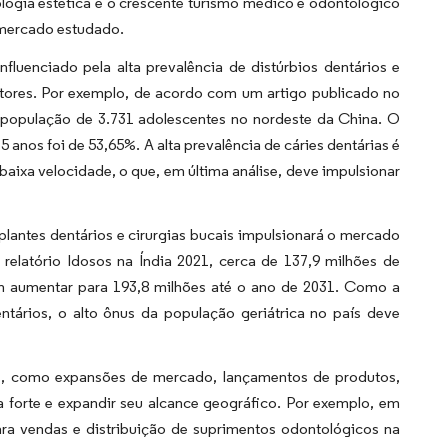
ogia estética e o crescente turismo médico e odontológico
 mercado estudado.
luenciado pela alta prevalência de distúrbios dentários e
fatores. Por exemplo, de acordo com um artigo publicado no
opulação de 3.731 adolescentes no nordeste da China. O
5 anos foi de 53,65%. A alta prevalência de cáries dentárias é
baixa velocidade, o que, em última análise, deve impulsionar
lantes dentários e cirurgias bucais impulsionará o mercado
elatório Idosos na Índia 2021, cerca de 137,9 milhões de
 aumentar para 193,8 milhões até o ano de 2031. Como a
entários, o alto ônus da população geriátrica no país deve
as, como expansões de mercado, lançamentos de produtos,
a forte e expandir seu alcance geográfico. Por exemplo, em
ra vendas e distribuição de suprimentos odontológicos na