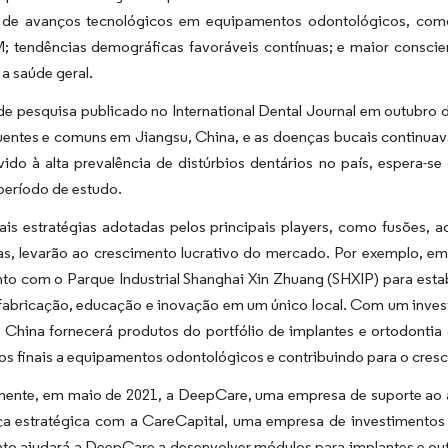
 de avanços tecnológicos em equipamentos odontológicos, como la
tendências demográficas favoráveis contínuas; e maior conscien
 a saúde geral.
e pesquisa publicado no International Dental Journal em outubro d
uentes e comuns em Jiangsu, China, e as doenças bucais continua
vido à alta prevalência de distúrbios dentários no país, espera
período de estudo.
ais estratégias adotadas pelos principais players, como fusões, a
ras, levarão ao crescimento lucrativo do mercado. Por exemplo, 
nto com o Parque Industrial Shanghai Xin Zhuang (SHXIP) para es
fabricação, educação e inovação em um único local. Com um invest
China fornecerá produtos do portfólio de implantes e ortodontia
os finais a equipamentos odontológicos e contribuindo para o cre
mente, em maio de 2021, a DeepCare, uma empresa de suporte ao at
ça estratégica com a CareCapital, uma empresa de investimentos 
to ajudará a DeepCare a desenvolver módulos para implantes e out