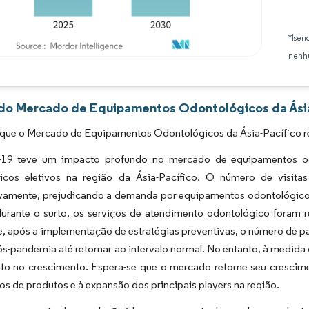
*Isen
nenhu
Imagem © Mordor Intelligence. O reuso requer atribuição conforme CC BY 4.0.
 do Mercado de Equipamentos Odontológicos da Ásia-
 que o Mercado de Equipamentos Odontológicos da Ásia-Pacífico r
19 teve um impacto profundo no mercado de equipamentos od
icos eletivos na região da Ásia-Pacífico. O número de visitas 
tivamente, prejudicando a demanda por equipamentos odontológico
durante o surto, os serviços de atendimento odontológico foram
ue, após a implementação de estratégias preventivas, o número de
s-pandemia até retornar ao intervalo normal. No entanto, à medid
o no crescimento. Espera-se que o mercado retome seu crescime
s de produtos e à expansão dos principais players na região.