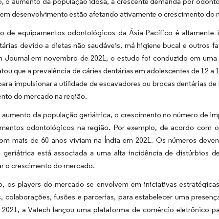
o, o aumento da população idosa, a crescente demanda por odontol
 em desenvolvimento estão afetando ativamente o crescimento do
 de equipamentos odontológicos da Ásia-Pacífico é altamente inf
tárias devido a dietas não saudáveis, má higiene bucal e outros 
Journal em novembro de 2021, o estudo foi conduzido em uma p
atou que a prevalência de cáries dentárias em adolescentes de 12 a 1
ara impulsionar a utilidade de escavadores ou brocas dentárias de 
ento do mercado na região.
 aumento da população geriátrica, o crescimento no número de imp
mentos odontológicos na região. Por exemplo, de acordo com o r
om mais de 60 anos viviam na Índia em 2021. Os números devem
 geriátrica está associada a uma alta incidência de distúrbios d
ar o crescimento do mercado.
o, os players do mercado se envolvem em iniciativas estratégic
, colaborações, fusões e parcerias, para estabelecer uma presenç
 2021, a Vatech lançou uma plataforma de comércio eletrônico pa