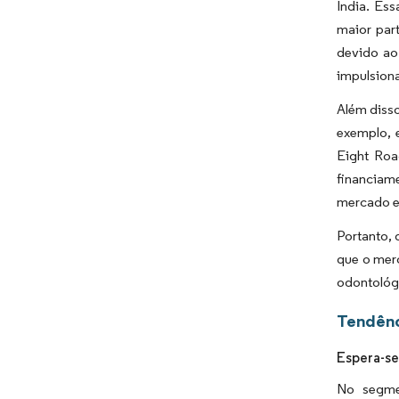
Índia. Ess
maior par
devido ao
impulsion
Além disso
exemplo, 
Eight Roa
financiam
mercado e
Portanto, 
que o mer
odontológ
Tendênc
Espera-se
No segme