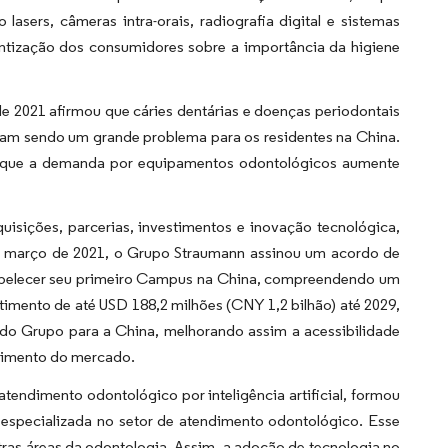
sers, câmeras intra-orais, radiografia digital e sistemas
tização dos consumidores sobre a importância da higiene
e 2021 afirmou que cáries dentárias e doenças periodontais
vam sendo um grande problema para os residentes na China.
-se que a demanda por equipamentos odontológicos aumente
quisições, parcerias, investimentos e inovação tecnológica,
em março de 2021, o Grupo Straumann assinou um acordo de
tabelecer seu primeiro Campus na China, compreendendo um
imento de até USD 188,2 milhões (CNY 1,2 bilhão) até 2029,
 do Grupo para a China, melhorando assim a acessibilidade
scimento do mercado.
endimento odontológico por inteligência artificial, formou
especializada no setor de atendimento odontológico. Esse
ras áreas da odontologia. Assim, a adoção de tecnologia no