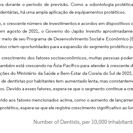
tiva durante o período de previsão. Como a odontologia protétic
dentárias, há uma ampla aplicação de equipamentos protéticos.
, o crescente número de investimentos e acordos em dispositivos 
em agosto de 2021, o Governo do Japão investiu aproximadame
 meio de seu Programa de Desenvolvimento Social e Econômico (ES
ntos criem oportunidades para a expansão do segmento protético p
 crescimento dos fatores socioeconômicos, muitas pessoas podem
 também está crescendo na Ásia-Pacífico para atender à crescent
ações do Ministério da Saúde e Bem-Estar da Coreia do Sul de 2022, 
 de dentistas por habitantes tem aumentado lenta, mas constantem
os. Devido a esses fatores, espera-se que o segmento continue a cre
vido aos fatores mencionados acima, como o aumento de lançamento
rotético, espera-se que ele registre crescimento significativo ao l