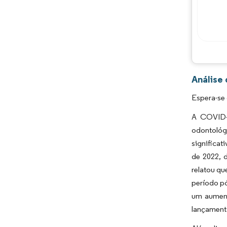
Análise
Espera-se
A COVID-
odontológ
significa
de 2022, 
relatou q
período pó
um aument
lançamento