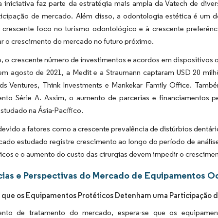
a iniciativa faz parte da estratégia mais ampla da Vatech de dive
ticipação de mercado. Além disso, a odontologia estética é um
 crescente foco no turismo odontológico e à crescente preferênci
ar o crescimento do mercado no futuro próximo.
, o crescente número de investimentos e acordos em dispositivos 
em agosto de 2021, a Medit e a Straumann captaram USD 20 milhõ
ds Ventures, Think Investments e Mankekar Family Office. Tamb
ento Série A. Assim, o aumento de parcerias e financiamentos pe
studado na Ásia-Pacífico.
devido a fatores como a crescente prevalência de distúrbios dentário
cado estudado registre crescimento ao longo do período de anális
icos e o aumento do custo das cirurgias devem impedir o crescime
ias e Perspectivas do Mercado de Equipamentos Odo
 que os Equipamentos Protéticos Detenham uma Participação de
nto de tratamento do mercado, espera-se que os equipamen