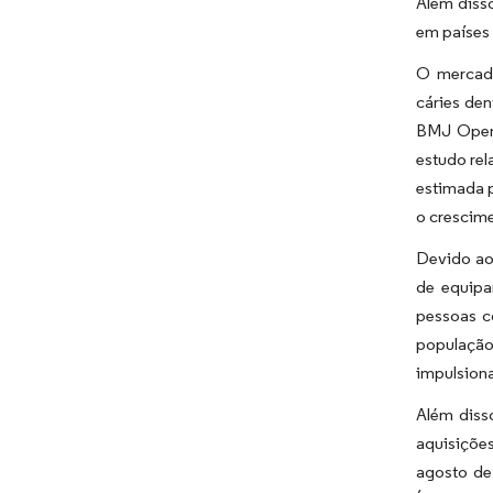
Além diss
em países
O mercado
cáries den
BMJ Open 
estudo rel
estimada p
o crescim
Devido ao
de equipa
pessoas c
população
impulsion
Além diss
aquisições
agosto de