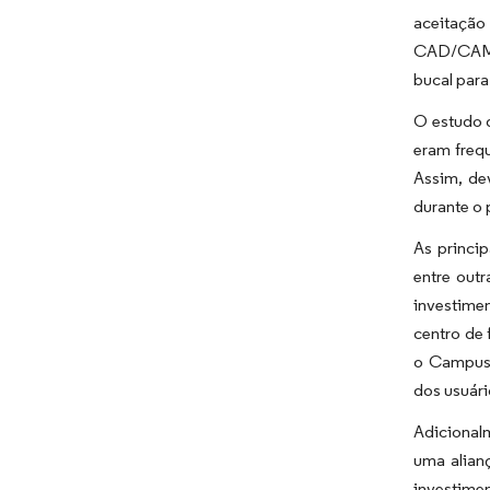
aceitação
CAD/CAM; 
bucal para
O estudo d
eram freq
Assim, de
durante o 
As princip
entre out
investime
centro de 
o Campus 
dos usuári
Adicional
uma alian
investimen