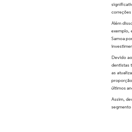
significa
correções 
Além disso
exemplo, 
Samoa por
investime
Devido ao
dentistas
as atualiz
proporção
últimos an
Assim, de
segmento p