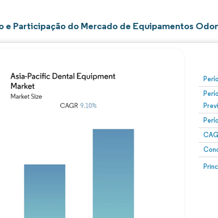
 e Participação do Mercado de Equipamentos Odont
Perí
Perí
Prev
Perí
CAG
Conc
Prin