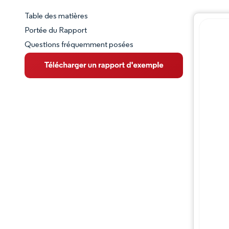
Table des matières
Aperçu du marché
Portée du Rapport
Questions fréquemment posées
VUE D’ENSEMBLE DU MARCHÉ
Principales tendances du marché
Paysage concurrentiel
Évolutions de l'industrie