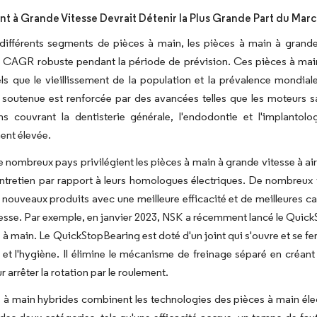
t à Grande Vitesse Devrait Détenir la Plus Grande Part du Mar
 différents segments de pièces à main, les pièces à main à grand
n CAGR robuste pendant la période de prévision. Ces pièces à main 
els que le vieillissement de la population et la prévalence mondi
 soutenue est renforcée par des avancées telles que les moteurs sa
ons couvrant la dentisterie générale, l'endodontie et l'implant
nt élevée.
e nombreux pays privilégient les pièces à main à grande vitesse à air
'entretien par rapport à leurs homologues électriques. De nombreux 
 nouveaux produits avec une meilleure efficacité et de meilleures c
esse. Par exemple, en janvier 2023, NSK a récemment lancé le QuickS
 à main. Le QuickStopBearing est doté d'un joint qui s'ouvre et se ferm
é et l'hygiène. Il élimine le mécanisme de freinage séparé en créant
 arrêter la rotation par le roulement.
 à main hybrides combinent les technologies des pièces à main élec