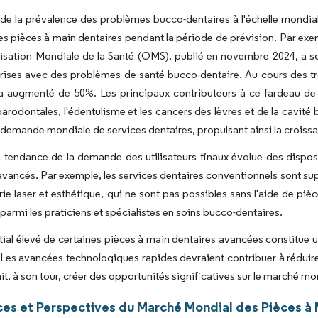
de la prévalence des problèmes bucco-dentaires à l'échelle mondia
s pièces à main dentaires pendant la période de prévision. Par exem
isation Mondiale de la Santé (OMS), publié en novembre 2024, a so
rises avec des problèmes de santé bucco-dentaire. Au cours des tr
a augmenté de 50%. Les principaux contributeurs à ce fardeau de 
arodontales, l'édentulisme et les cancers des lèvres et de la cavité
a demande mondiale de services dentaires, propulsant ainsi la crois
a tendance de la demande des utilisateurs finaux évolue des disposit
avancés. Par exemple, les services dentaires conventionnels sont sup
erie laser et esthétique, qui ne sont pas possibles sans l'aide de p
parmi les praticiens et spécialistes en soins bucco-dentaires.
itial élevé de certaines pièces à main dentaires avancées constitu
 Les avancées technologiques rapides devraient contribuer à réduire
it, à son tour, créer des opportunités significatives sur le marché m
es et Perspectives du Marché Mondial des Pièces à 