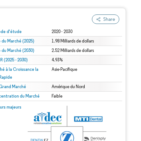
Share
ode d'étude
2020 - 2030
le du Marché (2025)
1.98 Milliards de dollars
le du Marché (2030)
2.52 Milliards de dollars
 (2025 - 2030)
4.93%
hé à la Croissance la
Asie-Pacifique
 Rapide
 Grand Marché
Amérique du Nord
entration du Marché
Faible
urs majeurs