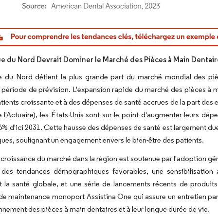
or Intelligence. La réutilisation nécessite une attribution sous CC BY 4.0.
e du Nord Devrait Dominer le Marché des Pièces à Main Dentair
e du Nord détient la plus grande part du marché mondial des piè
 période de prévision. L'expansion rapide du marché des pièces à m
tients croissante et à des dépenses de santé accrues de la part des 
 l'Actuaire), les États-Unis sont sur le point d'augmenter leurs d
6% d'ici 2031. Cette hausse des dépenses de santé est largement due 
niques, soulignant un engagement envers le bien-être des patients.
a croissance du marché dans la région est soutenue par l'adoption 
, des tendances démographiques favorables, une sensibilisation
t la santé globale, et une série de lancements récents de produi
 de maintenance monoport Assistina One qui assure un entretien parfai
nnement des pièces à main dentaires et à leur longue durée de vie.