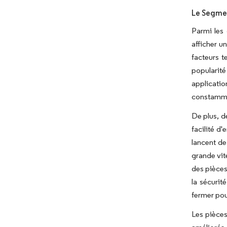
Le Segmen
Parmi les
afficher u
facteurs t
popularité
applicati
constamme
De plus, d
facilité d
lancent de
grande vit
des pièces
la sécurit
fermer pour
Les pièces