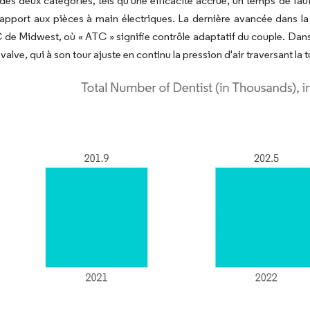
des deux catégories, tels qu'une efficacité accrue, un temps de faute
rapport aux pièces à main électriques. La dernière avancée dans la
 de Midwest, où « ATC » signifie contrôle adaptatif du couple. Dans
valve, qui à son tour ajuste en continu la pression d'air traversant la t