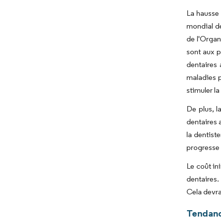
La hausse 
mondial de
de l'Organ
sont aux p
dentaires 
maladies p
stimuler l
De plus, l
dentaires 
la dentist
progresse 
Le coût in
dentaires.
Cela devra
Tendanc