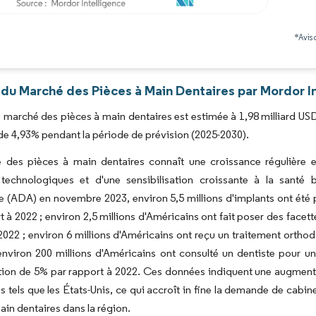
Image © Mordor Intelligence. La réutilisation nécessite une attribution sous CC BY 4.0
*Avis 
 du Marché des Pièces à Main Dentaires par Mordor I
du marché des pièces à main dentaires est estimée à 1,98 milliard USD 
 4,93% pendant la période de prévision (2025-2030).
 des pièces à main dentaires connaît une croissance régulière e
technologiques et d'une sensibilisation croissante à la santé b
 (ADA) en novembre 2023, environ 5,5 millions d'implants ont été 
t à 2022 ; environ 2,5 millions d'Américains ont fait poser des face
2022 ; environ 6 millions d'Américains ont reçu un traitement orth
environ 200 millions d'Américains ont consulté un dentiste pour u
on de 5% par rapport à 2022. Ces données indiquent une augmentat
 tels que les États-Unis, ce qui accroît in fine la demande de cabin
ain dentaires dans la région.