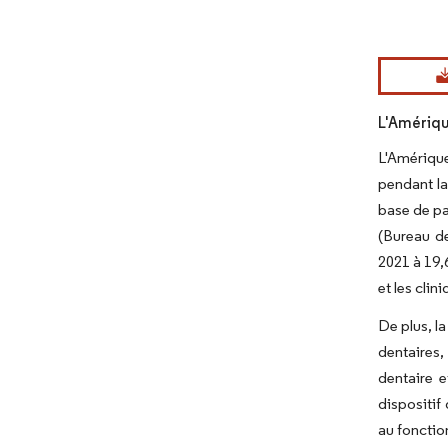
Image © Mord
L'Amériqu
L'Amériqu
pendant la
base de pa
(Bureau de
2021 à 19,
et les cli
De plus, l
dentaires
dentaire e
dispositif
au fonctio