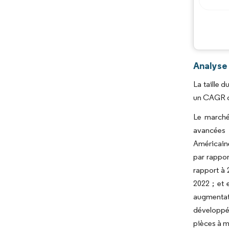
Analyse
La taille 
un CAGR de
Le marché
avancées 
Américaine
par rappor
rapport à 
2022 ; et 
augmentati
développés
pièces à m