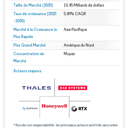
Taille du Marché (2030)
10.45 Milliards de dollars
Taux de croissance (2025
5.89% CAGR
- 2030)
Marché à la Croissance la
Asie-Pacifique
Plus Rapide
Plus Grand Marché
Amérique du Nord
Concentration du
Moyen
Marché
Image © Mordor Intelligence. La réutilisation nécessite une attribution sous CC 
Acteurs majeurs
*Avis de non-responsabilité : les principaux acteurs sont triés sans ordre