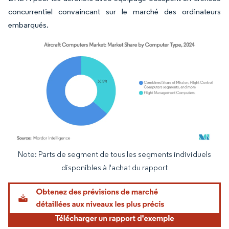
concurrentiel convaincant sur le marché des ordinateurs
embarqués.
Note: Parts de segment de tous les segments individuels
Image © Mordor Intelligence. La réutilisation nécessite une attribution sous CC BY 4.
disponibles à l'achat du rapport