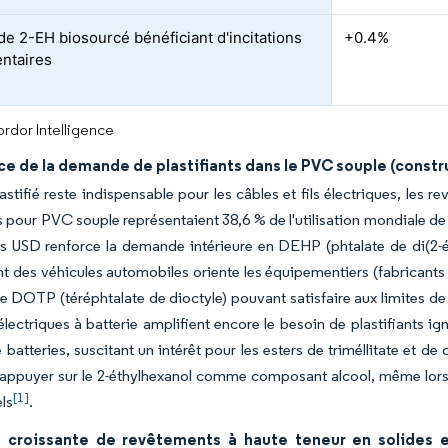
 de 2-EH biosourcé bénéficiant d'incitations
+0.4%
ntaires
rdor Intelligence
e de la demande de plastifiants dans le PVC souple (constr
tifié reste indispensable pour les câbles et fils électriques, les rev
ts pour PVC souple représentaient 38,6 % de l'utilisation mondiale 
ds USD renforce la demande intérieure en DEHP (phtalate de di(2-ét
nt des véhicules automobiles oriente les équipementiers (fabricants
 le DOTP (téréphtalate de dioctyle) pouvant satisfaire aux limites 
électriques à batterie amplifient encore le besoin de plastifiants ig
e batteries, suscitant un intérêt pour les esters de triméllitate e
appuyer sur le 2-éthylhexanol comme composant alcool, même lorsqu'
[1]
els
.
 croissante de revêtements à haute teneur en solides et