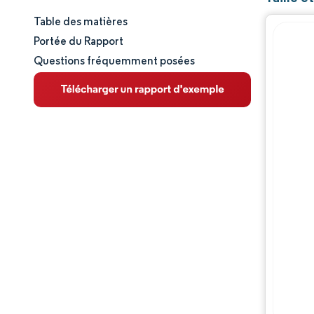
Table des matières
Taille et part de marché
Portée du Rapport
Questions fréquemment posées
Analyse du marché
Tendances et perspectives
Analyse des segments
Analyse géographique
Paysage concurrentiel
Acteurs majeurs
Évolutions de l'industrie