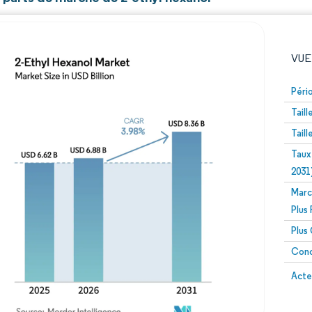
VUE
Péri
Tail
Tail
Taux
2031
Marc
Image © Mordor Intelligence. La réutilisation nécessite un
Plus
Plus
Conc
Image 
Acte