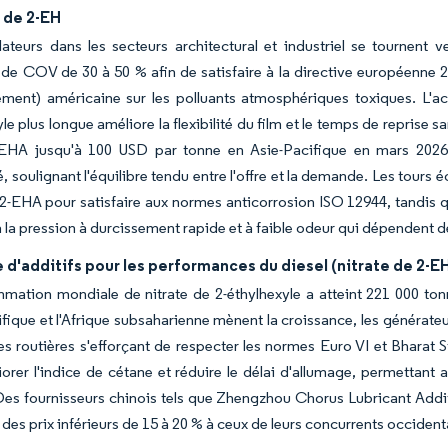
e de 2-EH
ateurs dans les secteurs architectural et industriel se tournent v
de COV de 30 à 50 % afin de satisfaire à la directive européenne 
ement) américaine sur les polluants atmosphériques toxiques. L'acr
yle plus longue améliore la flexibilité du film et le temps de reprise 
-EHA jusqu'à 100 USD par tonne en Asie-Pacifique en mars 202
, soulignant l'équilibre tendu entre l'offre et la demande. Les tours 
2-EHA pour satisfaire aux normes anticorrosion ISO 12944, tandis 
à la pression à durcissement rapide et à faible odeur qui dépenden
d'additifs pour les performances du diesel (nitrate de 2-
ation mondiale de nitrate de 2-éthylhexyle a atteint 221 000 tonn
ifique et l'Afrique subsaharienne mènent la croissance, les générate
ttes routières s'efforçant de respecter les normes Euro VI et Bhara
orer l'indice de cétane et réduire le délai d'allumage, permettant
es fournisseurs chinois tels que Zhengzhou Chorus Lubricant Addit
des prix inférieurs de 15 à 20 % à ceux de leurs concurrents occidenta