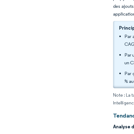
des ajouts
applicatio
Princi
Par 
CAGR
Par u
un C
Par 
% au
Note : La 
Intelligen
Tendanc
Analyse 