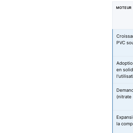
MOTEUR
Croissa
PVC sou
Adoptio
en soli
l'utilis
Demande
(nitrat
Expansi
la compé