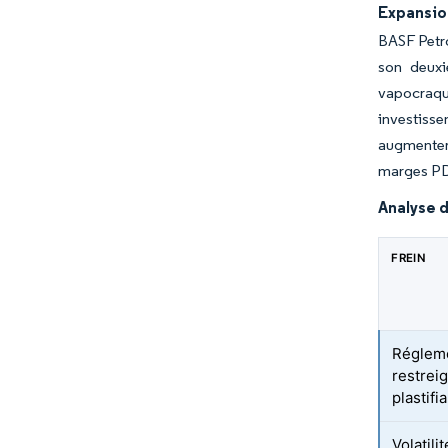
Expansion
BASF Petro
son deuxi
vapocraque
investisse
augmentero
marges PD
Analyse d
FREIN
Régleme
restreig
plastifi
Volatil