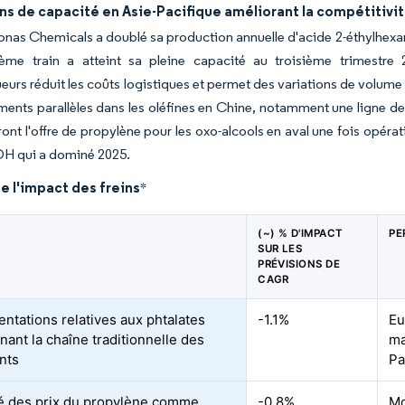
s de capacité en Asie-Pacifique améliorant la compétitivit
nas Chemicals a doublé sa production annuelle d'acide 2-éthylhexan
ème train a atteint sa pleine capacité au troisième trimestre 
urs réduit les coûts logistiques et permet des variations de volume en
ments parallèles dans les oléfines en Chine, notamment une ligne d
nt l'offre de propylène pour les oxo-alcools en aval une fois opérat
H qui a dominé 2025.
e l'impact des freins
*
(~) % D'IMPACT
PE
SUR LES
PRÉVISIONS DE
CAGR
ntations relatives aux phtalates
-1.1%
Eu
nant la chaîne traditionnelle des
ma
ants
Pa
ité des prix du propylène comme
-0.8%
Mo