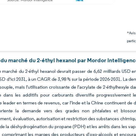
*Avis
partic
 du marché du 2-éthyl hexanol par Mordor Intelligen
du marché du 2-éthyl hexanol devrait passer de 6,62 milliards USD e
USD d'ici 2031, à un CAGR de 3,98 % sur la période 2026-2031. La de
 souple, mais l'utilisation croissante de l'acrylate de 2-éthylhexyle 
le dans les additifs pour carburants diversifie progressivement
e leader en termes de revenus, car l'Inde et la Chine continuent de
 oriente la demande vers des grades non phtalates et bioso
ement, évaluation, autorisation et restriction des substances chimiqu
de la déshydrogénation du propane (PDH) et les arrêts dans les vap
 comprimant les marges des producteurs d'oxo-alcools et encourage