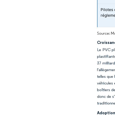
Pilotes
régleme
Source: Mo
Croissanc
Le PVC plas
plastifian
37 milliar
l'allègeme
telles que
véhicules 
boîtiers d
donc de s'
traditionn
Adoption