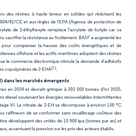
ers des résines à haute teneur en solides qui réduisent les
2004/42/CE et aux règles de l'EPA (Agence de protection de
ylate de 2-éthylhexyle remplace l'acrylate de butyle car sa
sans sacrifier la résistance au frottement. BASF a augmenté les
6 pour compenser la hausse des coûts énergétiques et de
éoliennes offshore et les actifs maritimes adoptent des résines
que le commerce électronique stimule la demande d'adhésifs
[2]
t des copolymères de 2-EHA
.
EH) dans les marchés émergents
es en 2024 et devrait grimper à 302 000 tonnes d'ici 2035.
urs diesel soutenant les énergies renouvelables intermittentes
t Stage VI. Le nitrate de 2-EH se décompose à environ 150 °C
 aux raffineurs de se conformer sans recalibrage coûteux des
ive développent des unités de 10 000 tpa (tonnes par an) et
ux, accentuant la pression sur les prix des acteurs établis.