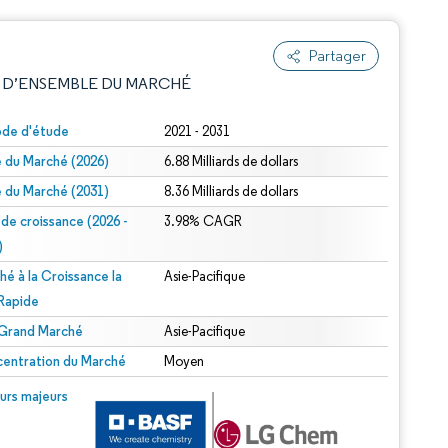
Partager
 D’ENSEMBLE DU MARCHÉ
ode d'étude
2021 - 2031
le du Marché (2026)
6.88 Milliards de dollars
le du Marché (2031)
8.36 Milliards de dollars
 de croissance (2026 -
3.98% CAGR
)
hé à la Croissance la
Asie-Pacifique
e attribution sous CC BY 4.0.
 Rapide
 Grand Marché
Asie-Pacifique
entration du Marché
Moyen
© Mordor Intelligence. La réutilisation nécessite une attribution sous CC BY 4.0.
urs majeurs