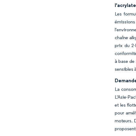
l'acrylat
Les formul
émissions 
l'environn
chaîne alk
prix du 2
conformité
à base de 
sensibles 
Demande 
La consomm
L'Asie-Pac
et les flo
pour améli
moteurs. D
proposent 