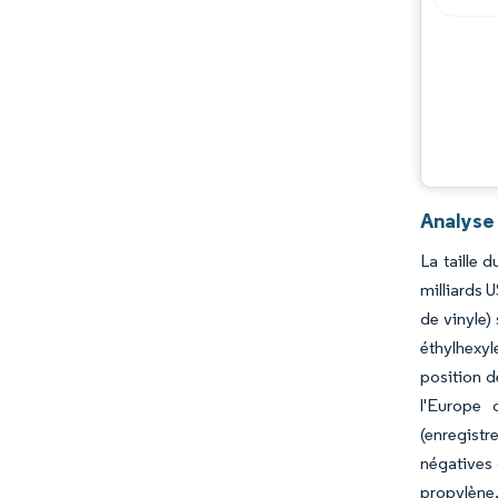
Analyse
La taille 
milliards 
de vinyle)
éthylhexy
position d
l'Europe
(enregistr
négatives 
propylène,