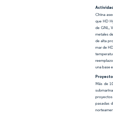
Actividad
China ase
que HD Hy
de GNL, V
metales de
de alta pr
mar de HD
temperatur
reemplazo 
una base e
Proyecto
Más de 10
submarinas
proyectos 
pasadas d
norteamer