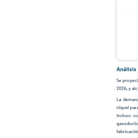
Análisi
Se proyect
2026, y al
La demanda
níquel pa
incluso c
gasoducto
fabricació