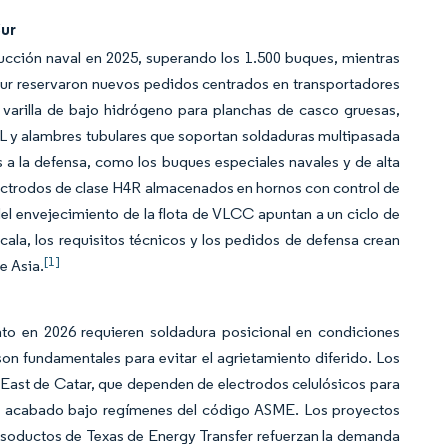
Sur
cción naval en 2025, superando los 1.500 buques, mientras
r reservaron nuevos pedidos centrados en transportadores
arilla de bajo hidrógeno para planchas de casco gruesas,
L y alambres tubulares que soportan soldaduras multipasada
a la defensa, como los buques especiales navales y de alta
ectrodos de clase H4R almacenados en hornos con control de
l envejecimiento de la flota de VLCC apuntan a un ciclo de
ala, los requisitos técnicos y los pedidos de defensa crean
[1]
e Asia.
o en 2026 requieren soldadura posicional en condiciones
son fundamentales para evitar el agrietamiento diferido. Los
East de Catar, que dependen de electrodos celulósicos para
o y acabado bajo regímenes del código ASME. Los proyectos
soductos de Texas de Energy Transfer refuerzan la demanda