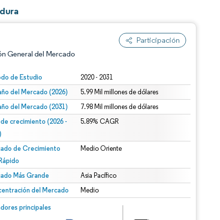
adura
Participación
ón General del Mercado
odo de Estudio
2020 - 2031
ño del Mercado (2026)
5.99 Mil millones de dólares
ño del Mercado (2031)
7.98 Mil millones de dólares
 de crecimiento (2026 -
5.89% CAGR
)
ado de Crecimiento
Medio Oriente
n según CC BY 4.0.
Rápido
ado Más Grande
Asia Pacífico
entración del Mercado
Medio
n © Mordor Intelligence. El uso requiere atribución según CC BY 4.0.
dores principales