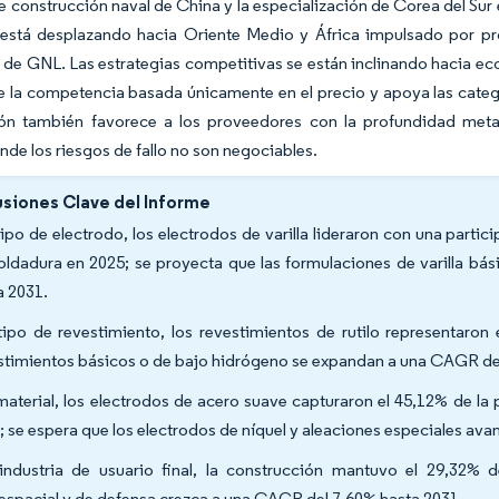
de construcción naval de China y la especialización de Corea del Su
 está desplazando hacia Oriente Medio y África impulsado por pr
 de GNL. Las estrategias competitivas se están inclinando hacia e
 la competencia basada únicamente en el precio y apoya las catego
ción también favorece a los proveedores con la profundidad metal
onde los riesgos de fallo no son negociables.
siones Clave del Informe
tipo de electrodo, los electrodos de varilla lideraron con una part
oldadura en 2025; se proyecta que las formulaciones de varilla b
a 2031.
tipo de revestimiento, los revestimientos de rutilo representaron
stimientos básicos o de bajo hidrógeno se expandan a una CAGR de
material, los electrodos de acero suave capturaron el 45,12% de la
; se espera que los electrodos de níquel y aleaciones especiales av
industria de usuario final, la construcción mantuvo el 29,32% 
espacial y de defensa crezca a una CAGR del 7,60% hasta 2031.