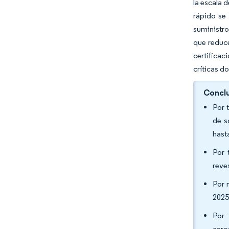
la escala 
rápido se
suministro
que reduce
certifica
críticas d
Conclu
Por 
de s
hast
Por 
reve
Por 
2025
Por 
aero