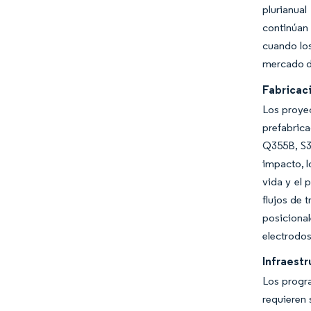
plurianua
continúan 
cuando los
mercado de
Fabricac
Los proyec
prefabric
Q355B, S35
impacto, l
vida y el 
flujos de 
posiciona
electrodos
Infraestr
Los progra
requieren 