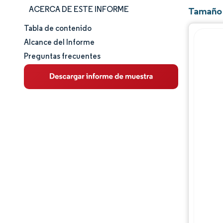
ACERCA DE ESTE INFORME
Tamaño 
Tabla de contenido
Tamaño y cuota de mercado
Alcance del Informe
Preguntas frecuentes
Análisis de mercado
Tendencias e ideas
Análisis de segmentos
Análisis geográfico
Panorama competitivo
Jugadores principales
Desarrollos de la industria