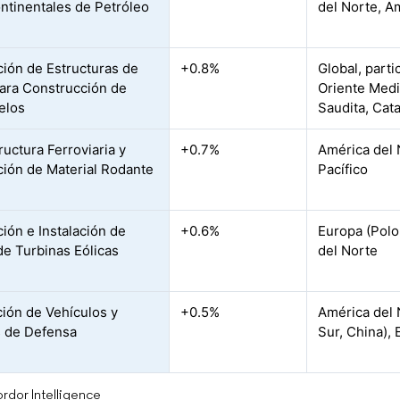
ntinentales de Petróleo
del Norte, A
ción de Estructuras de
+0.8%
Global, parti
ara Construcción de
Oriente Medi
elos
Saudita, Cata
ructura Ferroviaria y
+0.7%
América del N
ción de Material Rodante
Pacífico
ción e Instalación de
+0.6%
Europa (Polo
de Turbinas Eólicas
del Norte
ión de Vehículos y
+0.5%
América del N
 de Defensa
Sur, China),
rdor Intelligence