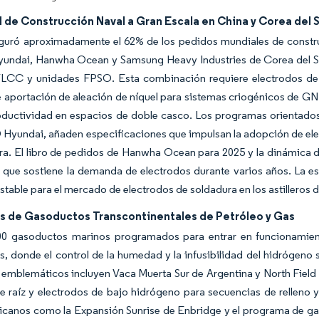
 de Construcción Naval a Gran Escala en China y Corea del 
guró aproximadamente el 62% de los pedidos mundiales de constru
undai, Hanwha Ocean y Samsung Heavy Industries de Corea del Su
LCC y unidades FPSO. Esta combinación requiere electrodos de v
 aportación de aleación de níquel para sistemas criogénicos de GN
oductividad en espacios de doble casco. Los programas orientados 
 Hyundai, añaden especificaciones que impulsan la adopción de el
a. El libro de pedidos de Hanwha Ocean para 2025 y la dinámica de
que sostiene la demanda de electrodos durante varios años. La esc
stable para el mercado de electrodos de soldadura en los astilleros d
s de Gasoductos Transcontinentales de Petróleo y Gas
0 gasoductos marinos programados para entrar en funcionamient
, donde el control de la humedad y la infusibilidad del hidrógeno 
emblemáticos incluyen Vaca Muerta Sur de Argentina y North Field 
e raíz y electrodos de bajo hidrógeno para secuencias de rellen
icanos como la Expansión Sunrise de Enbridge y el programa de ga