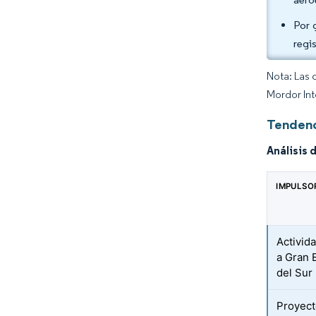
Por 
regi
Nota: Las 
Mordor Int
Tendenc
Análisis 
IMPULSO
Activid
a Gran 
del Sur
Proyect