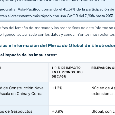
geografía, Asia-Pacífico comandó el 45,14% de la participación d
stren el crecimiento más rápido con una CAGR del 7,90% hasta 2031
cifras del tamaño del mercado y los pronósticos de este informe se
elligence, actualizado con los datos y conocimientos más recientes 
ias e Información del Mercado Global de Electrodo
del Impacto de los Impulsores
*
R
(~) % DE IMPACTO
RELEVANCIA G
EN EL PRONÓSTICO
DE CAGR
ad de Construcción Naval
+1.2%
Núcleo de As
Escala en China y Corea
extensión al
os de Gasoductos
+0.9%
Global, con 