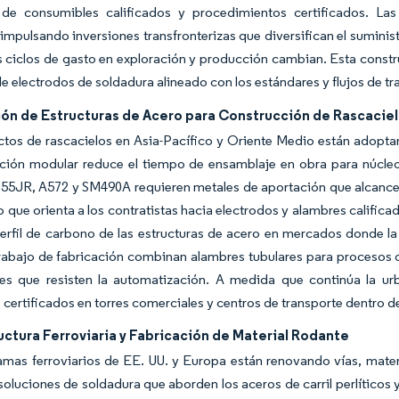
l de consumibles calificados y procedimientos certificados. La
impulsando inversiones transfronterizas que diversifican el suminis
 ciclos de gasto en exploración y producción cambian. Esta construc
 electrodos de soldadura alineado con los estándares y flujos de tr
ión de Estructuras de Acero para Construcción de Rascacie
tos de rascacielos en Asia-Pacífico y Oriente Medio están adoptan
ación modular reduce el tiempo de ensamblaje en obra para núcleo
5JR, A572 y SM490A requieren metales de aportación que alcancen l
o que orienta a los contratistas hacia electrodos y alambres calific
perfil de carbono de las estructuras de acero en mercados donde la
trabajo de fabricación combinan alambres tubulares para procesos 
les que resisten la automatización. A medida que continúa la u
 certificados en torres comerciales y centros de transporte dentro 
uctura Ferroviaria y Fabricación de Material Rodante
mas ferroviarios de EE. UU. y Europa están renovando vías, materi
soluciones de soldadura que aborden los aceros de carril perlíticos