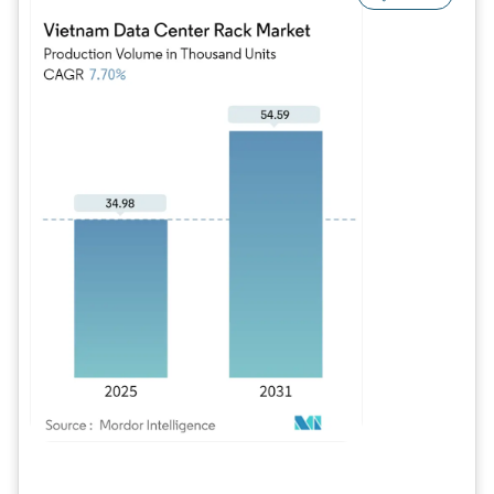
Imagen © Mordor Intelligence. El uso requiere atribución según CC BY 4.0.