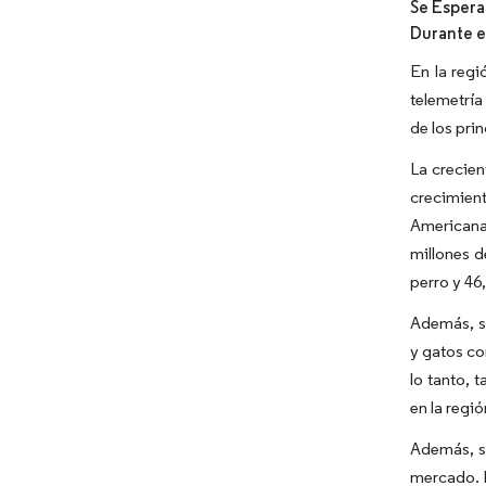
Se Espera
Durante e
En la regi
telemetría
de los pri
La crecien
crecimien
Americana
millones d
perro y 46
Además, se
y gatos co
lo tanto, 
en la regi
Además, se
mercado. P