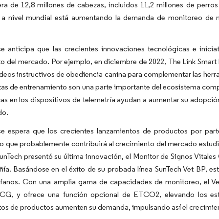
era de 12,8 millones de cabezas, incluidos 11,2 millones de perro
 a nivel mundial está aumentando la demanda de monitoreo de ma
e anticipa que las crecientes innovaciones tecnológicas e inicia
o del mercado. Por ejemplo, en diciembre de 2022, The Link Smart
ideos instructivos de obediencia canina para complementar las herr
as de entrenamiento son una parte importante del ecosistema comp
as en los dispositivos de telemetría ayudan a aumentar su adopción
do.
e espera que los crecientes lanzamientos de productos por part
lo que probablemente contribuirá al crecimiento del mercado estudi
unTech presentó su última innovación, el Monitor de Signos Vitale
ía. Basándose en el éxito de su probada línea SunTech Vet BP, e
ófanos. Con una amplia gama de capacidades de monitoreo, el Ve
G, y ofrece una función opcional de ETCO2, elevando los está
tos de productos aumenten su demanda, impulsando así el crecimie