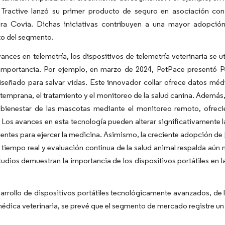
Tractive lanzó su primer producto de seguro en asociación con 
ra Covia. Dichas iniciativas contribuyen a una mayor adopción 
to del segmento.
ances en telemetría, los dispositivos de telemetría veterinaria se u
importancia. Por ejemplo, en marzo de 2024, PetPace presentó Pet
 diseñado para salvar vidas. Este innovador collar ofrece datos méd
temprana, el tratamiento y el monitoreo de la salud canina. Además
 bienestar de las mascotas mediante el monitoreo remoto, ofrecie
Los avances en esta tecnología pueden alterar significativamente la
ientes para ejercer la medicina. Asimismo, la creciente adopción de
tiempo real y evaluación continua de la salud animal respalda aún 
udios demuestran la importancia de los dispositivos portátiles en l
.
arrollo de dispositivos portátiles tecnológicamente avanzados, de l
édica veterinaria, se prevé que el segmento de mercado registre un 