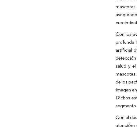
mascotas 
asegurado
crecimien
Con los av
profunda 
artificial
detección 
salud y el
mascotas. 
de los pac
imagen en 
Dichos est
segmento
Con el des
atención m