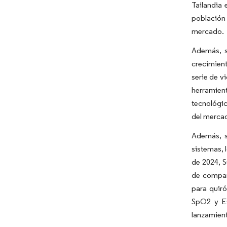
Tailandia 
población
mercado.
Además, s
crecimient
serie de v
herramient
tecnológic
del merca
Además, s
sistemas, 
de 2024, S
de compañ
para quir
SpO2 y EC
lanzamien