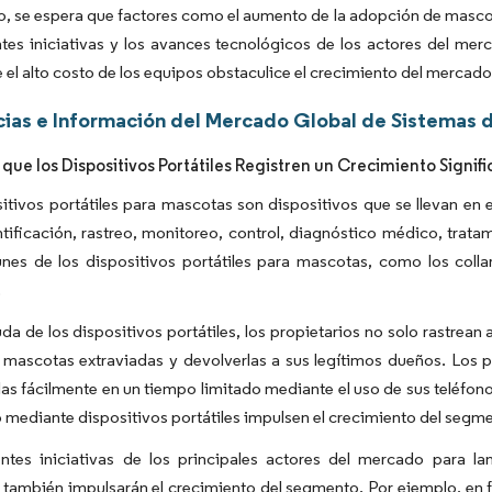
to, se espera que factores como el aumento de la adopción de masco
ntes iniciativas y los avances tecnológicos de los actores del me
 el alto costo de los equipos obstaculice el crecimiento del mercado
ias e Información del Mercado Global de Sistemas d
 que los Dispositivos Portátiles Registren un Crecimiento Signif
itivos portátiles para mascotas son dispositivos que se llevan en
ificación, rastreo, monitoreo, control, diagnóstico médico, tratam
s de los dispositivos portátiles para mascotas, como los collare
.
da de los dispositivos portátiles, los propietarios no solo rastrea
r mascotas extraviadas y devolverlas a sus legítimos dueños. Los 
rlas fácilmente en un tiempo limitado mediante el uso de sus teléfonos
eo mediante dispositivos portátiles impulsen el crecimiento del segm
entes iniciativas de los principales actores del mercado para la
también impulsarán el crecimiento del segmento. Por ejemplo, en fe