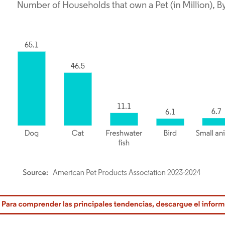
rdor Intelligence. El uso requiere atribución según CC BY 4.0.