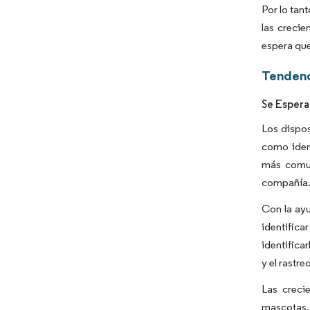
Por lo tan
las crecie
espera que
Tendenc
Se Espera
Los dispos
como ident
más comune
compañía
Con la ayu
identifica
identifica
y el rastr
Las creci
mascotas, 