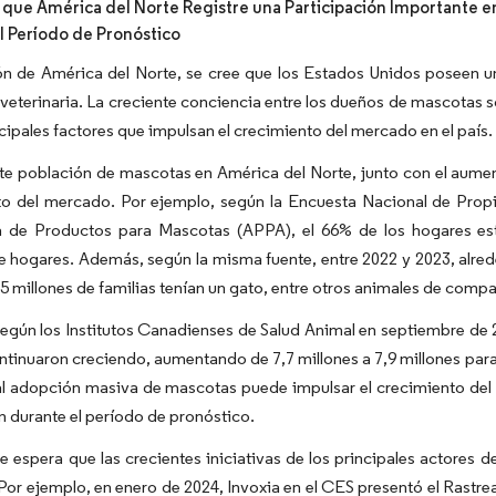
 que América del Norte Registre una Participación Importante e
l Período de Pronóstico
ón de América del Norte, se cree que los Estados Unidos poseen un
 veterinaria. La creciente conciencia entre los dueños de mascotas
ncipales factores que impulsan el crecimiento del mercado en el país.
te población de mascotas en América del Norte, junto con el aumen
to del mercado. Por ejemplo, según la Encuesta Nacional de Propi
 de Productos para Mascotas (APPA), el 66% de los hogares est
e hogares. Además, según la misma fuente, entre 2022 y 2023, alre
,5 millones de familias tenían un gato, entre otros animales de compa
gún los Institutos Canadienses de Salud Animal en septiembre de 2
ntinuaron creciendo, aumentando de 7,7 millones a 7,9 millones para l
tal adopción masiva de mascotas puede impulsar el crecimiento del 
ón durante el período de pronóstico.
 espera que las crecientes iniciativas de los principales actores 
or ejemplo, en enero de 2024, Invoxia en el CES presentó el Rastread