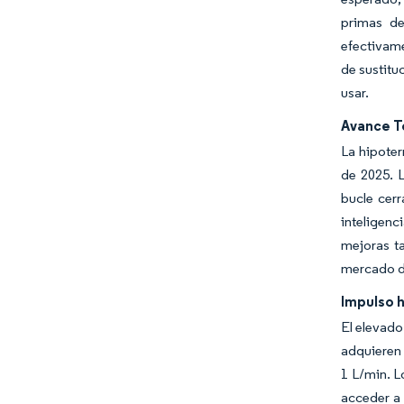
primas de
efectivame
de sustitu
usar.
Avance T
La hipoter
de 2025. L
bucle cerr
inteligenc
mejoras t
mercado de
Impulso h
El elevado
adquieren 
1 L/min. L
acceder a 