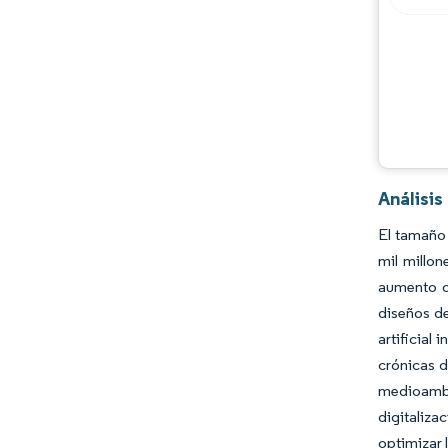
Desarrollos de la industria
Análisis
El tamaño 
mil millo
aumento de
diseños de
artificial
crónicas d
medioambie
digitaliza
optimizar 