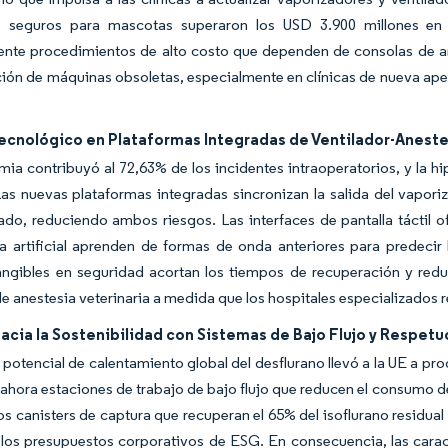
 seguros para mascotas superaron los USD 3.900 millones en 
nte procedimientos de alto costo que dependen de consolas de ane
ción de máquinas obsoletas, especialmente en clínicas de nueva ape
ecnológico en Plataformas Integradas de Ventilador-Aneste
mia contribuyó al 72,63% de los incidentes intraoperatorios, y la 
as nuevas plataformas integradas sincronizan la salida del vapori
ado, reduciendo ambos riesgos. Las interfaces de pantalla táctil 
ia artificial aprenden de formas de onda anteriores para predecir
angibles en seguridad acortan los tiempos de recuperación y red
 anestesia veterinaria a medida que los hospitales especializados 
acia la Sostenibilidad con Sistemas de Bajo Flujo y Respetu
 potencial de calentamiento global del desflurano llevó a la UE a pr
ahora estaciones de trabajo de bajo flujo que reducen el consumo de
os canisters de captura que recuperan el 65% del isoflurano residual 
los presupuestos corporativos de ESG. En consecuencia, las caract