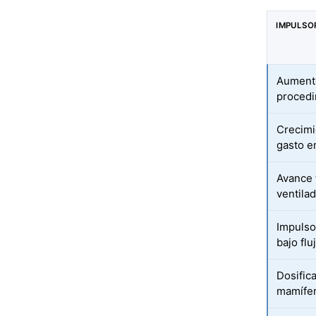
IMPULSO
Aumento
procedi
Crecimi
gasto e
Avance 
ventila
Impulso
bajo flu
Dosifica
mamífer