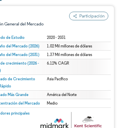
Participación
ón General del Mercado
odo de Estudio
2020 - 2031
ño del Mercado (2026)
1.02 Mil millones de dólares
ño del Mercado (2031)
1.37 Mil millones de dólares
 de crecimiento (2026 -
6.12% CAGR
)
ado de Crecimiento
Asia Pacífico
n según CC BY 4.0.
Rápido
ado Más Grande
América del Norte
entración del Mercado
Medio
n © Mordor Intelligence. El uso requiere atribución según CC BY 4.0.
dores principales