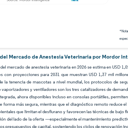
*Nota
espec
 del Mercado de Anestesia Veterinaria por Mordor In
del mercado de anestesia veterinaria en 2026 se estima en USD 1,02
nes con proyecciones para 2031 que muestran USD 1,37 mil millon
 la tenencia de mascotas a nivel mundial, los protocolos de segur
 vaporizadores y ventiladores son los tres catalizadores de demand
 integrada, ahora disponibles incluso en consolas portátiles, permi
e forma más segura, mientras que el diagnóstico remoto reduce el t
ntales que limitan el desflurano y favorecen las técnicas de bajo fl
ción del lado de la oferta —especialmente el mantenimiento predict
los presupuestos de capital, sosteniendo los ciclos de renovación i