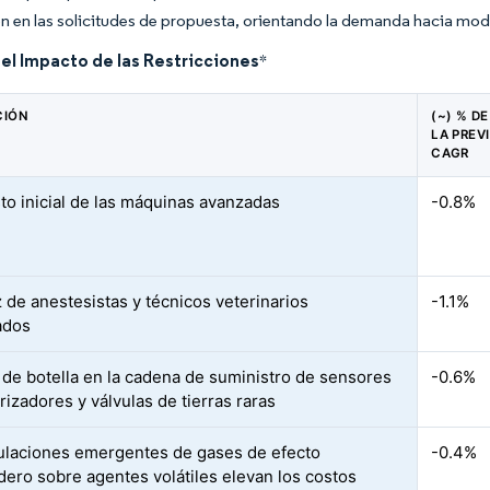
ón en las solicitudes de propuesta, orientando la demanda hacia m
del Impacto de las Restricciones
*
CIÓN
(~) % D
LA PREV
CAGR
sto inicial de las máquinas avanzadas
-0.8%
 de anestesistas y técnicos veterinarios
-1.1%
cados
 de botella en la cadena de suministro de sensores
-0.6%
rizadores y válvulas de tierras raras
ulaciones emergentes de gases de efecto
-0.4%
dero sobre agentes volátiles elevan los costos