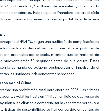
2023, cubriendo 5,7 millones de animales y financiando
stesia modernas. Este respaldo financiero acelera el ciclo
rtura en zonas suburbanas que buscan portabilidad lista para
sia
hipercapnia al 49,47%, según una auditoría de complicaciones
zador con los ajustes del ventilador mediante algoritmos de
ofrecen preajustes por especie, mientras que los motores de
 la hipoventilación 30 segundos antes de que ocurra. Estas
ucen la demanda de oxígeno postoperatorio, impulsando el
retiran las unidades independientes heredadas.
osos con el Clima
ogramar una prohibición total para enero de 2026. Las clínicas
 agentes volátiles hasta un 44% con un flujo de gas fresco de
ayudan a las clínicas a comercializar la «anestesia verde» y a
erísticas de sostenibilidad se han convertido en puntos de