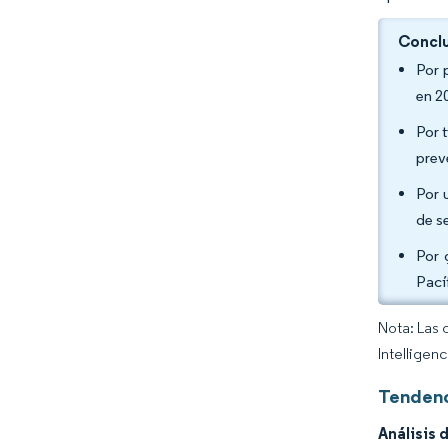
Conclu
Por 
en 2
Por 
prev
Por 
de s
Por 
Pací
Nota: Las 
Intelligen
Tendenc
Análisis 