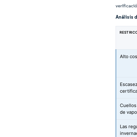
verificaci
Análisis 
RESTRIC
Alto co
Escasez
certifi
Cuellos
de vapo
Las reg
inverna