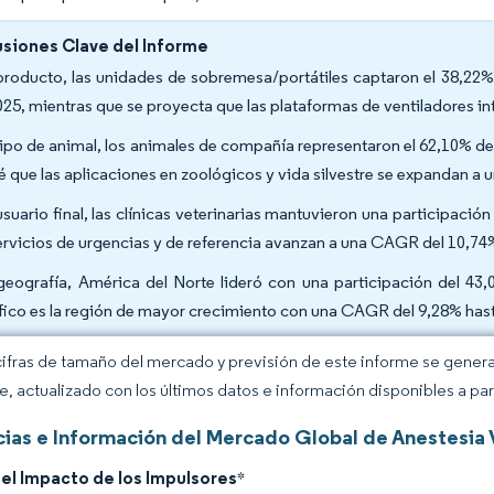
siones Clave del Informe
producto, las unidades de sobremesa/portátiles captaron el 38,22% 
025, mientras que se proyecta que las plataformas de ventiladores 
tipo de animal, los animales de compañía representaron el 62,10% de
é que las aplicaciones en zoológicos y vida silvestre se expandan a
usuario final, las clínicas veterinarias mantuvieron una participació
ervicios de urgencias y de referencia avanzan a una CAGR del 10,74
geografía, América del Norte lideró con una participación del 43,
fico es la región de mayor crecimiento con una CAGR del 9,28% has
cifras de tamaño del mercado y previsión de este informe se gener
ce, actualizado con los últimos datos e información disponibles a par
ias e Información del Mercado Global de Anestesia 
del Impacto de los Impulsores
*