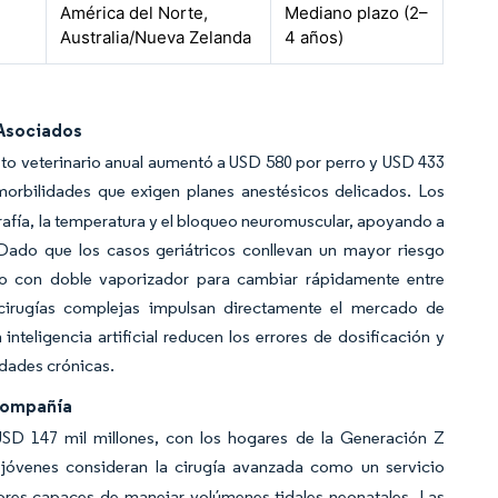
América del Norte,
Mediano plazo (2–
Australia/Nueva Zelanda
4 años)
Asociados
sto veterinario anual aumentó a USD 580 por perro y USD 433
orbilidades que exigen planes anestésicos delicados. Los
afía, la temperatura y el bloqueo neuromuscular, apoyando a
 Dado que los casos geriátricos conllevan un mayor riesgo
ajo con doble vaporizador para cambiar rápidamente entre
 cirugías complejas impulsan directamente el mercado de
nteligencia artificial reducen los errores de dosificación y
edades crónicas.
 Compañía
SD 147 mil millones, con los hogares de la Generación Z
 jóvenes consideran la cirugía avanzada como un servicio
adores capaces de manejar volúmenes tidales neonatales. Las