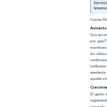
Servici
teleanes
Fuente: Mo
Aumento 
Dos tercio
[
por gato
monitores 
los clíni
cardiovas
isofluran
anestesia 
ayudan a l
Crecimie
El gasto 
registran
esperado, 