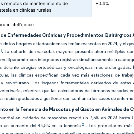
os remotos de mantenimiento de
+0.4%
tesia en clínicas rurales
rdor Intelligence
de Enfermedades Crónicas y Procedimientos Quirúrgicos 
s de los hogares estadounidenses tenían mascotas en 2024, y el ga
1]
. La cohorte de mascotas mayores presenta ahora múltiples com
multiparamétricos integrados registran simultáneamente la capnogr
cos durante cirugías ortopédicas y oncológicas más prolongadas.
cular, las clínicas especifican cada vez más estaciones de trab
o y sevoflurano. Los ingresos incrementales derivados de estas
veterinaria, mientras que las calculadoras de fármacos basadas en i
os recién graduados a gestionar con confianza los casos de enferm
nto en la Tenencia de Mascotas y el Gasto en Animales de
mundial en cuidado de mascotas creció un 7,5% en 2023 hasta U
[2]
do un aumento del 43,5% en la tenencia
. Los propietarios más
lo que impulsa a las clínicas a actualizar vaporizadores y ventil