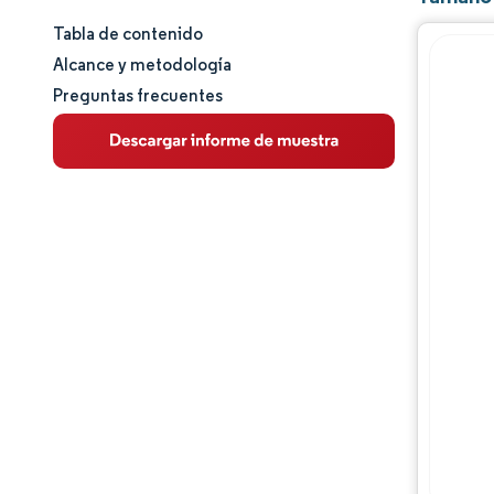
Tabla de contenido
Tamaño y cuota de mercado
Alcance y metodología
Preguntas frecuentes
Análisis de mercado
Tendencias e ideas
Análisis de segmentos
Análisis geográfico
Panorama regulatorio
Panorama competitivo
Jugadores principales
Oportunidades y perspectivas