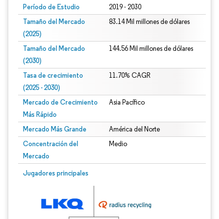
Período de Estudio
2019 - 2030
Tamaño del Mercado
83.14 Mil millones de dólares
(2025)
Tamaño del Mercado
144.56 Mil millones de dólares
(2030)
Tasa de crecimiento
11.70% CAGR
(2025 - 2030)
Mercado de Crecimiento
Asia Pacífico
Más Rápido
Mercado Más Grande
América del Norte
Concentración del
Medio
Mercado
Imagen © Mordor Intelligence. El uso requiere atribución según CC BY 4.0.
Jugadores principales