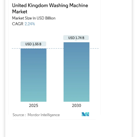
Imagen © Mordor Intelligence. El uso requiere atribución según CC BY 4.0.