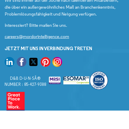
Wir sind immer auf der Suche nach talentierten Mitarbeitern,
die über ein außergewöhnliches Maß an Branchenkenntnis,
Problemlösungsfähigkeit und Neigung verfügen.
Interessiert? Bitte mailen Sie uns.
careers@mordorintelligence.com
JETZT MIT UNS IN VERBINDUNG TRETEN
D&B D-U-N-SÂ®
NUMBER : 85-427-9388
© 2026. Alle Rechte vorbehalten von Mordor Intelligence.