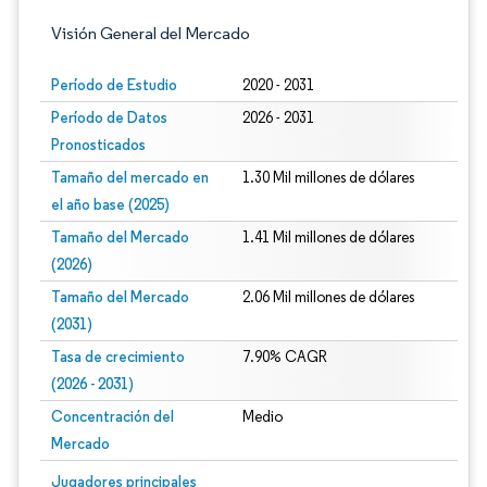
Visión General del Mercado
Período de Estudio
2020 - 2031
Período de Datos
2026 - 2031
Pronosticados
Tamaño del mercado en
1.30 Mil millones de dólares
el año base (2025)
Tamaño del Mercado
1.41 Mil millones de dólares
(2026)
Tamaño del Mercado
2.06 Mil millones de dólares
(2031)
Tasa de crecimiento
7.90% CAGR
(2026 - 2031)
Concentración del
Medio
Mercado
Imagen © Mordor Intelligence. El uso requiere atribución según CC BY 4.0.
Jugadores principales