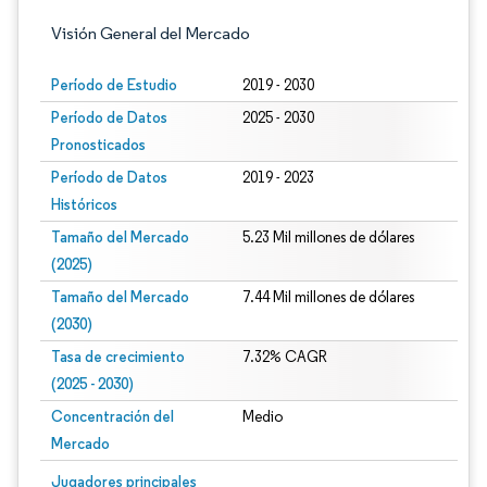
Visión General del Mercado
Período de Estudio
2019 - 2030
Período de Datos
2025 - 2030
Pronosticados
Período de Datos
2019 - 2023
Históricos
Tamaño del Mercado
5.23 Mil millones de dólares
(2025)
Tamaño del Mercado
7.44 Mil millones de dólares
(2030)
Tasa de crecimiento
7.32% CAGR
(2025 - 2030)
Concentración del
Medio
Mercado
Imagen © Mordor Intelligence. El uso requiere atribución según CC BY 4.0.
Jugadores principales