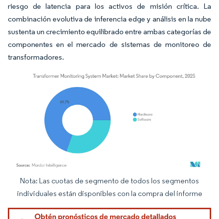
riesgo de latencia para los activos de misión crítica. La
combinación evolutiva de inferencia edge y análisis en la nube
sustenta un crecimiento equilibrado entre ambas categorías de
componentes en el mercado de sistemas de monitoreo de
transformadores.
Nota: Las cuotas de segmento de todos los segmentos
Imagen © Mordor Intelligence. El uso requiere atribución según CC BY 4.0.
individuales están disponibles con la compra del informe