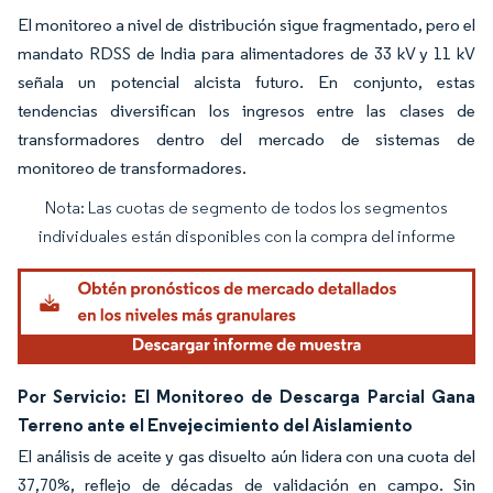
El monitoreo a nivel de distribución sigue fragmentado, pero el
mandato RDSS de India para alimentadores de 33 kV y 11 kV
señala un potencial alcista futuro. En conjunto, estas
tendencias diversifican los ingresos entre las clases de
transformadores dentro del mercado de sistemas de
monitoreo de transformadores.
Nota: Las cuotas de segmento de todos los segmentos
Imagen © Mordor Intelligence. El uso requiere atribución según CC BY 4.0.
individuales están disponibles con la compra del informe
Por Servicio: El Monitoreo de Descarga Parcial Gana
Terreno ante el Envejecimiento del Aislamiento
El análisis de aceite y gas disuelto aún lidera con una cuota del
37,70%, reflejo de décadas de validación en campo. Sin