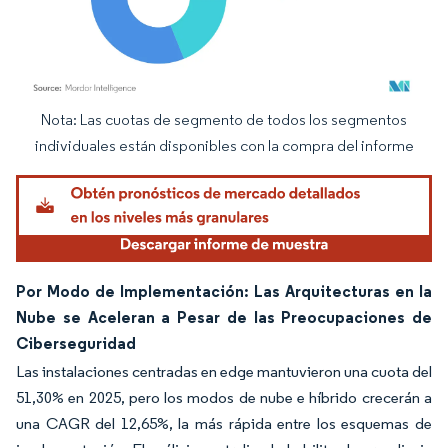
Nota: Las cuotas de segmento de todos los segmentos
Imagen © Mordor Intelligence. El uso requiere atribución según CC BY 4.0.
individuales están disponibles con la compra del informe
Por Modo de Implementación: Las Arquitecturas en la
Nube se Aceleran a Pesar de las Preocupaciones de
Ciberseguridad
Las instalaciones centradas en edge mantuvieron una cuota del
51,30% en 2025, pero los modos de nube e híbrido crecerán a
una CAGR del 12,65%, la más rápida entre los esquemas de