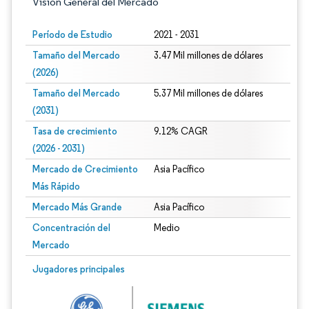
Visión General del Mercado
Período de Estudio
2021 - 2031
Tamaño del Mercado
3.47 Mil millones de dólares
(2026)
Tamaño del Mercado
5.37 Mil millones de dólares
(2031)
Tasa de crecimiento
9.12% CAGR
(2026 - 2031)
Mercado de Crecimiento
Asia Pacífico
Más Rápido
Mercado Más Grande
Asia Pacífico
Concentración del
Medio
Mercado
Imagen © Mordor Intelligence. El uso requiere atribución según CC BY 4.0.
Jugadores principales