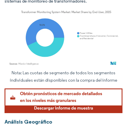
sistemas de monitoreo de transformadores.
Nota: Las cuotas de segmento de todos los segmentos
Imagen © Mordor Intelligence. El uso requiere atribución según CC BY 4.0.
individuales están disponibles con la compra del informe
Análisis Geográfico