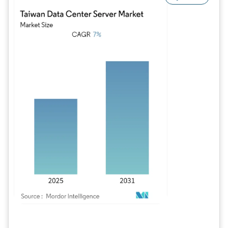
Imagen © Mordor Intelligence. El uso requiere atribución según CC BY 4.0.