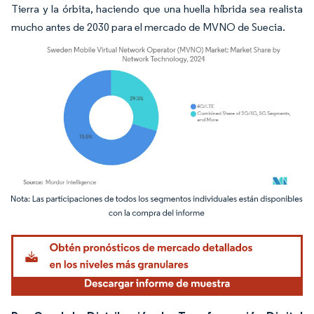
Tierra y la órbita, haciendo que una huella híbrida sea realista
mucho antes de 2030 para el mercado de MVNO de Suecia.
Imagen © Mordor Intelligence. El uso requiere atribución según CC BY 4.0.