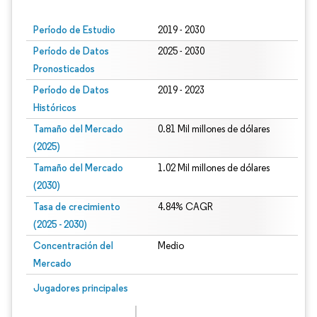
Período de Estudio
2019 - 2030
Período de Datos
2025 - 2030
Pronosticados
Período de Datos
2019 - 2023
Históricos
Tamaño del Mercado
0.81 Mil millones de dólares
(2025)
Tamaño del Mercado
1.02 Mil millones de dólares
(2030)
Tasa de crecimiento
4.84% CAGR
(2025 - 2030)
Concentración del
Medio
Mercado
Imagen © Mordor Intelligence. El uso requiere atribución según CC BY 4.0.
Jugadores principales