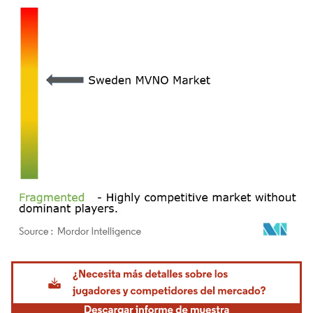
Imagen © Mordor Intelligence. El uso requiere atribución según CC BY 4.0.