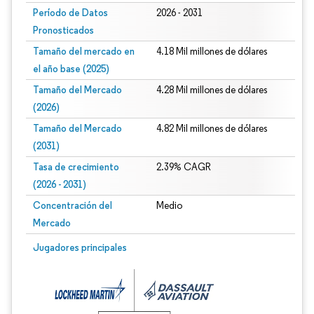
Período de Datos
2026 - 2031
Pronosticados
Tamaño del mercado en
4.18 Mil millones de dólares
el año base (2025)
Tamaño del Mercado
4.28 Mil millones de dólares
(2026)
Tamaño del Mercado
4.82 Mil millones de dólares
(2031)
Tasa de crecimiento
2.39% CAGR
(2026 - 2031)
Concentración del
Medio
Mercado
Imagen © Mordor Intelligence. El uso requiere atribución según CC BY 4.0.
Jugadores principales