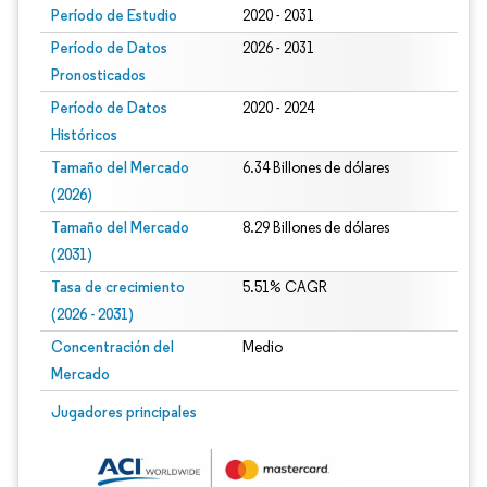
Período de Estudio
2020 - 2031
Período de Datos
2026 - 2031
Pronosticados
Período de Datos
2020 - 2024
Históricos
Tamaño del Mercado
6.34 Billones de dólares
(2026)
Tamaño del Mercado
8.29 Billones de dólares
(2031)
Tasa de crecimiento
5.51% CAGR
(2026 - 2031)
Concentración del
Medio
Mercado
Imagen © Mordor Intelligence. El uso requiere atribución según CC BY 4.0.
Jugadores principales