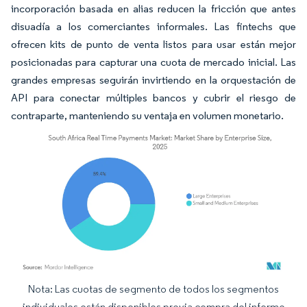
incorporación basada en alias reducen la fricción que antes
disuadía a los comerciantes informales. Las fintechs que
ofrecen kits de punto de venta listos para usar están mejor
posicionadas para capturar una cuota de mercado inicial. Las
grandes empresas seguirán invirtiendo en la orquestación de
API para conectar múltiples bancos y cubrir el riesgo de
contraparte, manteniendo su ventaja en volumen monetario.
Nota: Las cuotas de segmento de todos los segmentos
Imagen © Mordor Intelligence. El uso requiere atribución según CC BY 4.0.
individuales están disponibles previa compra del informe