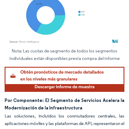
Nota: Las cuotas de segmento de todos los segmentos
Imagen © Mordor Intelligence. El uso requiere atribución según CC BY 4.0.
individuales están disponibles previa compra del informe
Por Componente: El Segmento de Servicios Acelera la
Modernización de la Infraestructura
Las soluciones, incluidos los conmutadores centrales, las
aplicaciones móviles y las plataformas de API, representaron el