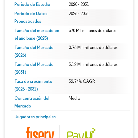
Período de Estudio
2020 - 2031
Período de Datos
2026 - 2031
Pronosticados
Tamaño del mercado en
570 Mil millones de dólares
el año base (2025)
Tamaño del Mercado
0.76 Mil millones de dólares
(2026)
Tamaño del Mercado
3.12 Mil millones de dólares
(2031)
Tasa de crecimiento
32.74% CAGR
(2026 - 2031)
Concentración del
Medio
Mercado
Imagen © Mordor Intelligence. El uso requiere atribución según CC BY 4.0.
Jugadores principales