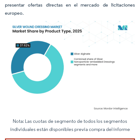
presentar ofertas directas en el mercado de licitaciones
europeo.
Nota: Las cuotas de segmento de todos los segmentos
Imagen © Mordor Intelligence. El uso requiere atribución según CC BY 4.0.
individuales están disponibles previa compra del informe