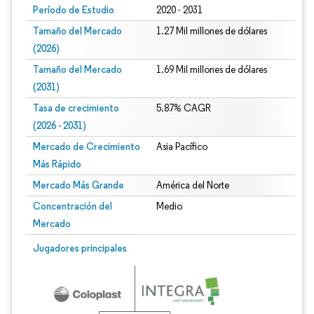
Período de Estudio
2020 - 2031
Tamaño del Mercado
1.27 Mil millones de dólares
(2026)
Tamaño del Mercado
1.69 Mil millones de dólares
(2031)
Tasa de crecimiento
5.87% CAGR
(2026 - 2031)
Mercado de Crecimiento
Asia Pacífico
Más Rápido
Mercado Más Grande
América del Norte
Concentración del
Medio
Mercado
Imagen © Mordor Intelligence. El uso requiere atribución según CC BY 4.0.
Jugadores principales