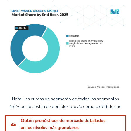
Nota: Las cuotas de segmento de todos los segmentos
Imagen © Mordor Intelligence. El uso requiere atribución según CC BY 4.0.
individuales están disponibles previa compra del informe