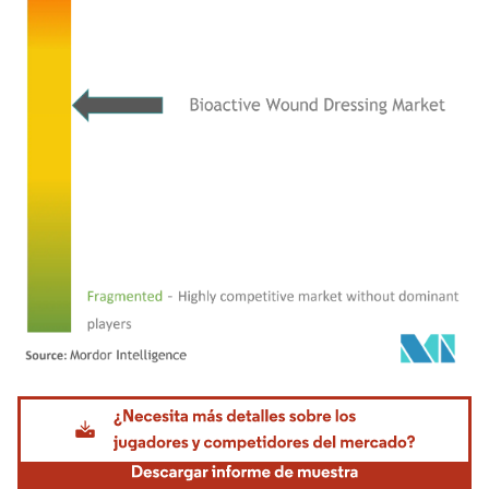
Imagen © Mordor Intelligence. El uso requiere atribución según CC BY 4.0.