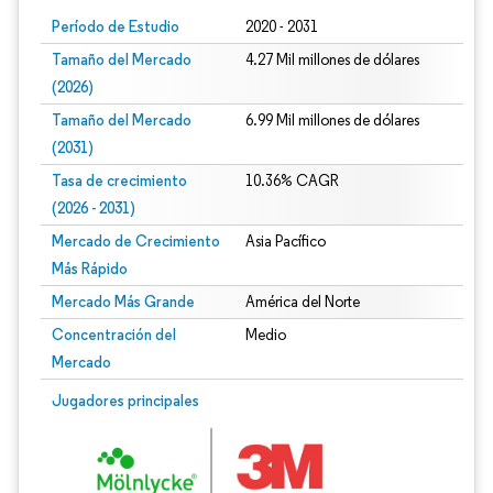
Período de Estudio
2020 - 2031
Tamaño del Mercado
4.27 Mil millones de dólares
(2026)
Tamaño del Mercado
6.99 Mil millones de dólares
(2031)
Tasa de crecimiento
10.36% CAGR
(2026 - 2031)
Mercado de Crecimiento
Asia Pacífico
Más Rápido
Mercado Más Grande
América del Norte
Concentración del
Medio
Mercado
Imagen © Mordor Intelligence. El uso requiere atribución según CC BY 4.0.
Jugadores principales