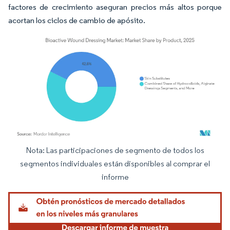
factores de crecimiento aseguran precios más altos porque
acortan los ciclos de cambio de apósito.
Nota: Las participaciones de segmento de todos los
Imagen © Mordor Intelligence. El uso requiere atribución según CC BY 4.0.
segmentos individuales están disponibles al comprar el
informe