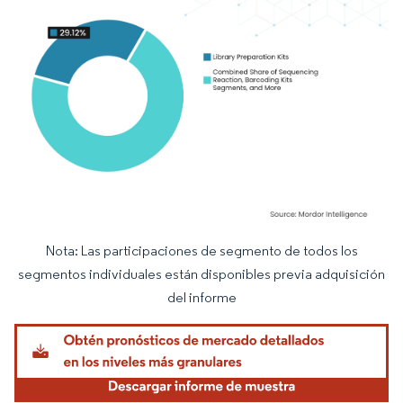
Nota: Las participaciones de segmento de todos los
Imagen © Mordor Intelligence. El uso requiere atribución según CC BY 4.0.
segmentos individuales están disponibles previa adquisición
del informe