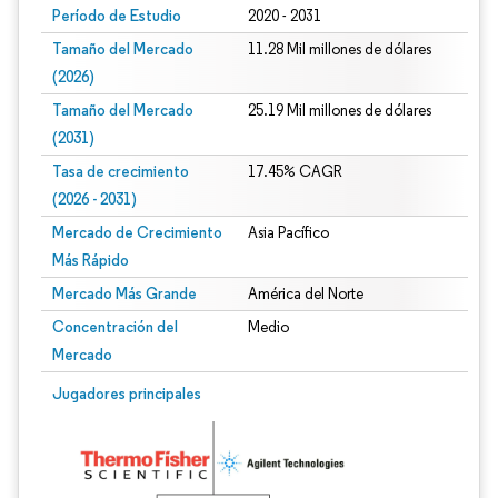
Período de Estudio
2020 - 2031
Tamaño del Mercado
11.28 Mil millones de dólares
(2026)
Tamaño del Mercado
25.19 Mil millones de dólares
(2031)
Tasa de crecimiento
17.45% CAGR
(2026 - 2031)
Mercado de Crecimiento
Asia Pacífico
Más Rápido
Mercado Más Grande
América del Norte
Concentración del
Medio
Mercado
Imagen © Mordor Intelligence. El uso requiere atribución según CC BY 4.0.
Jugadores principales