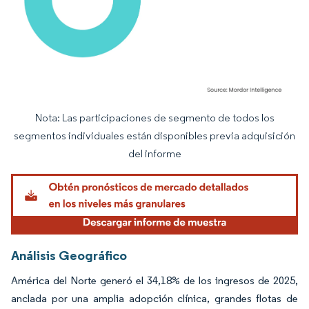
Nota: Las participaciones de segmento de todos los
Imagen © Mordor Intelligence. El uso requiere atribución según CC BY 4.0.
segmentos individuales están disponibles previa adquisición
del informe
Análisis Geográfico
América del Norte generó el 34,18% de los ingresos de 2025,
anclada por una amplia adopción clínica, grandes flotas de